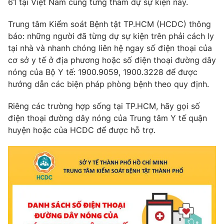
61 tại Việt Nam cũng từng tham dự sự kiện này.
Phim VTV
Giải trí
Hậu trường
Trung tâm Kiểm soát Bệnh tật TP.HCM (HCDC) thông
Điện ảnh
báo: những người đã từng dự sự kiện trên phải cách ly
Đời sống
Nhân vật
tại nhà và nhanh chóng liên hệ ngay số điện thoại của
Âm nhạc
cơ sở y tế ở địa phương hoặc số điện thoại đường dây
Du lịch
Khán giả
Giáo dục
Sao
nóng của Bộ Y tế: 1900.9059, 1900.3228 để được
Làm đẹp
Giải sao mai
hướng dẫn các biện pháp phòng bệnh theo quy định.
Tuyển sinh
Công nghệ
Chất lượng cuộc sống
Riêng các trường hợp sống tại TP.HCM, hãy gọi số
Học trực tuyến
điện thoại đường dây nóng của Trung tâm Y tế quận
Hitech Công nghệ tương lai
Giao lưu trực tuyến
huyện hoặc của HCDC để được hỗ trợ.
Sản phẩm
Lịch phát sóng
Thị trường
Tư vấn
Chuyên mục khác
Emagazine
Podcast