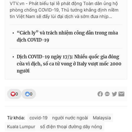
Ðiện thoại Thời báo VTV:
VTV.vn - Phát biểu tại lễ phát động Toàn dân ủng hộ
024.66 897 897
phòng chống COVID-19, Thủ tướng khẳng định niềm
Email:
toasoan@vtv.vn
tin Việt Nam sẽ đẩy lùi đại dịch và sớm đưa nhịp...
Liên hệ quảng cáo:
024-7300.7108
“Cách ly” và trách nhiệm công dân trong mùa
dịch COVID-19
Dịch COVID-19 ngày 17/3: Nhiều quốc gia đóng
cửa vì dịch, số ca tử vong ở Italy vượt mốc 2000
người
0
0
® Cấm sao chép dưới mọi hình thức nếu không có sự chấp
thuận bằng văn bản. Ghi rõ nguồn VTV.vn khi phát hành lại
thông tin từ website này.
Từ khóa:
covid-19
người nước ngoài
Malaysia
Kuala Lumpur
số điện thoại đường dây nóng