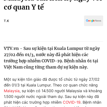
Chính trị
cơ quan Y tế
Truyền hình
Văn hóa - Giải trí
Xã hội
Y tế
T.K
Đời sống
Pháp luật
Công nghệ
Giáo dục
Y tế
VTV.vn - Sau sự kiện tại Kuala Lumpur từ ngày
27/02 đến 01/3, nước này đã phát hiện các
Thế giới
trường hợp nhiễm COVID-19. Bệnh nhân 61 tại
Tin tức
Việt Nam cũng từng tham dự sự kiện này.
Kinh tế
Thế giới đó đây
Một sự kiện tôn giáo đã được tổ chức từ ngày 27/02
Tài chính
Dữ liệu và đời sống
đến 01/3 tại Kuala Lumpur. Theo cơ quan chức năng
Câu chuyện quốc tế
Thị trường
Malaysia
, sự kiện có 14.500 người Malaysia và khoảng
1.500 người nước ngoài tham dự. Sau sự kiện này đã
Truyền hình
Góc doanh nghiệp
phát hiện các trường hợp nhiễm
COVID-19
. Bệnh nhân