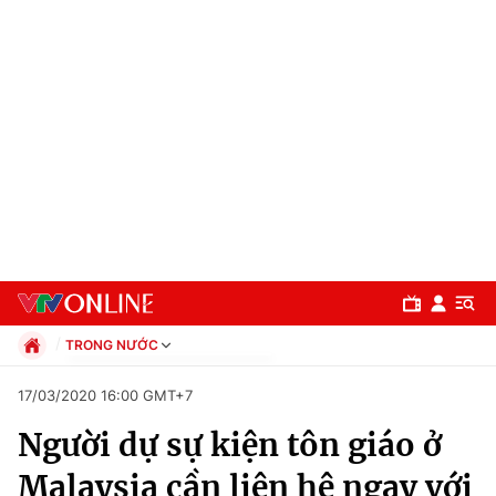
TRONG NƯỚC
Chính trị
17/03/2020 16:00 GMT+7
Xã hội
Người dự sự kiện tôn giáo ở
Pháp luật
Chuyên mục
Kinh tế
Malaysia cần liên hệ ngay với
Thể thao