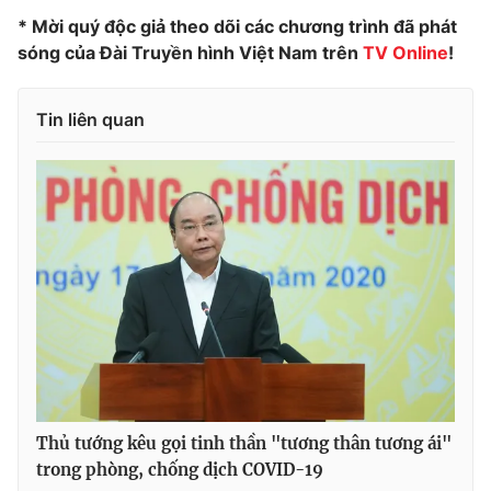
* Mời quý độc giả theo dõi các chương trình đã phát
sóng của Đài Truyền hình Việt Nam trên
TV Online
!
THỜI BÁO VTV
Tin liên quan
Theo dõi báo trên
Cơ quan chủ quản:
Đài Truyền hình Việt Nam
Cơ quan báo chí:
Thời báo VTV
Giấy phép hoạt động báo in và báo điện tử số 483/GP-BTTTT
cấp ngày 29/12/2023
Tổng Biên tập:
Vũ Thanh Thủy
Phó Tổng Biên tập:
Nguyễn Thị Mỹ Hạnh, Phạm Quốc Thắng,
Nguyễn Trọng Ninh
Thủ tướng kêu gọi tinh thần "tương thân tương ái"
trong phòng, chống dịch COVID-19
Tổng đài VTV:
024.38 355 931 - 024.38 355 932