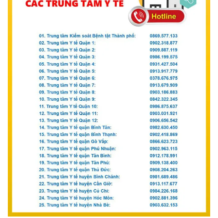
Photo
Infographic
Video
Shorts video
VTV Money
VTV Thể thao
VTV Sức khoẻ
Bất động sản
Thị trường 24h
Tấm lòng Việt
VTV4
Vươn mình bằng AI
VTV9
VTV8
Liên hệ tòa soạn
English