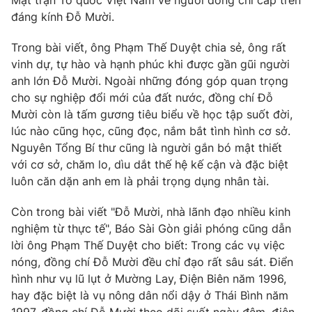
Mặt trận Tổ quốc Việt Nam về người đồng chí cấp trên
Phim VTV
Giải trí
đáng kính Đỗ Mười.
Hậu trường
Điện ảnh
Trong bài viết, ông Phạm Thế Duyệt chia sẻ, ông rất
Đời sống
Nhân vật
vinh dự, tự hào và hạnh phúc khi được gần gũi người
Âm nhạc
anh lớn Đỗ Mười. Ngoài những đóng góp quan trọng
Du lịch
Khán giả
Giáo dục
cho sự nghiệp đổi mới của đất nước, đồng chí Đỗ
Sao
Làm đẹp
Mười còn là tấm gương tiêu biểu về học tập suốt đời,
Giải sao mai
Tuyển sinh
lúc nào cũng học, cũng đọc, nắm bắt tình hình cơ sở.
Công nghệ
Chất lượng cuộc sống
Nguyên Tổng Bí thư cũng là người gắn bó mật thiết
Học trực tuyến
với cơ sở, chăm lo, dìu dắt thế hệ kế cận và đặc biệt
Hitech Công nghệ tương lai
Giao lưu trực tuyến
luôn căn dặn anh em là phải trọng dụng nhân tài.
Sản phẩm
Còn trong bài viết "Đỗ Mười, nhà lãnh đạo nhiều kinh
Lịch phát sóng
Thị trường
nghiệm từ thực tế", Báo Sài Gòn giải phóng cũng dẫn
lời ông Phạm Thế Duyệt cho biết: Trong các vụ việc
Tư vấn
nóng, đồng chí Đỗ Mười đều chỉ đạo rất sâu sát. Điển
Chuyên mục khác
hình như vụ lũ lụt ở Mường Lay, Điện Biên năm 1996,
Emagazine
Podcast
hay đặc biệt là vụ nông dân nổi dậy ở Thái Bình năm