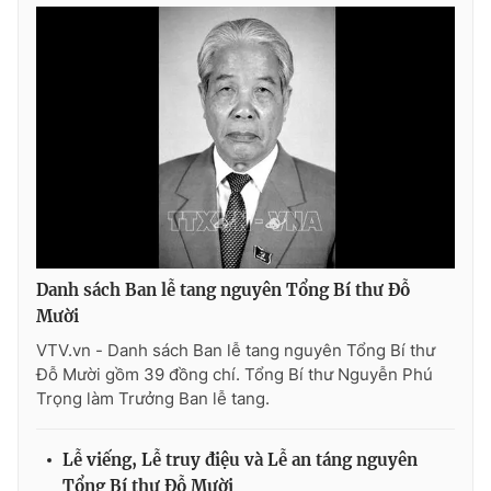
THỜI BÁO VTV
Theo dõi báo trên
Cơ quan chủ quản:
Đài Truyền hình Việt Nam
Danh sách Ban lễ tang nguyên Tổng Bí thư Đỗ
Cơ quan báo chí:
Thời báo VTV
Mười
Giấy phép hoạt động báo in và báo điện tử số 483/GP-BTTTT
VTV.vn - Danh sách Ban lễ tang nguyên Tổng Bí thư
cấp ngày 29/12/2023
Đỗ Mười gồm 39 đồng chí. Tổng Bí thư Nguyễn Phú
Tổng Biên tập:
Vũ Thanh Thủy
Trọng làm Trưởng Ban lễ tang.
Phó Tổng Biên tập:
Nguyễn Thị Mỹ Hạnh, Phạm Quốc Thắng,
Nguyễn Trọng Ninh
Lễ viếng, Lễ truy điệu và Lễ an táng nguyên
Tổng đài VTV:
024.38 355 931 - 024.38 355 932
Tổng Bí thư Đỗ Mười