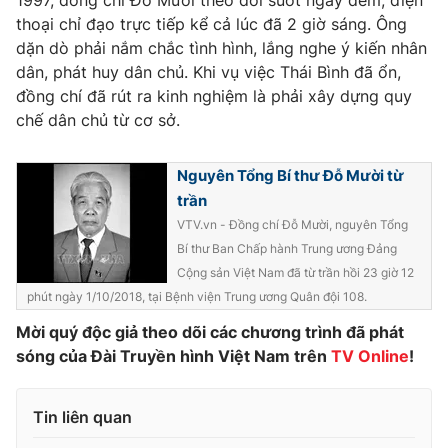
1997, đồng chí Đỗ Mười theo dõi suốt ngày đêm, điện
thoại chỉ đạo trực tiếp kể cả lúc đã 2 giờ sáng. Ông
Photo
Infographic
dặn dò phải nắm chắc tình hình, lắng nghe ý kiến nhân
dân, phát huy dân chủ. Khi vụ việc Thái Bình đã ổn,
Video
Shorts video
đồng chí đã rút ra kinh nghiệm là phải xây dựng quy
chế dân chủ từ cơ sở.
VTV Money
VTV Thể thao
Nguyên Tổng Bí thư Đỗ Mười từ
trần
VTV Sức khoẻ
Bất động sản
VTV.vn - Đồng chí Đỗ Mười, nguyên Tổng
Bí thư Ban Chấp hành Trung ương Đảng
Thị trường 24h
Tấm lòng Việt
Cộng sản Việt Nam đã từ trần hồi 23 giờ 12
phút ngày 1/10/2018, tại Bệnh viện Trung ương Quân đội 108.
VTV4
Vươn mình bằng AI
Mời quý độc giả theo dõi các chương trình đã phát
sóng của Đài Truyền hình Việt Nam trên
TV Online
!
VTV9
VTV8
Tin liên quan
Liên hệ tòa soạn
English