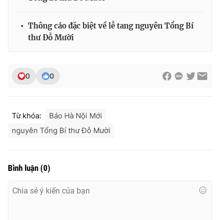
Ðiện thoại Thời báo VTV:
024.66 897 897
Email:
toasoan@vtv.vn
Thông cáo đặc biệt về lễ tang nguyên Tổng Bí
Liên hệ quảng cáo:
024-7300.7108
thư Đỗ Mười
0
0
Từ khóa:
Báo Hà Nội Mới
nguyên Tổng Bí thư Đỗ Mười
Bình luận
(
0
)
® Cấm sao chép dưới mọi hình thức nếu không có sự chấp
thuận bằng văn bản. Ghi rõ nguồn VTV.vn khi phát hành lại
thông tin từ website này.