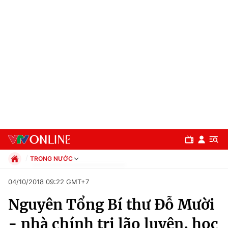
TRONG NƯỚC
Chính trị
04/10/2018 09:22 GMT+7
Xã hội
Nguyên Tổng Bí thư Đỗ Mười
Pháp luật
Chuyên mục
Kinh tế
- nhà chính trị lão luyện, học
Thể thao