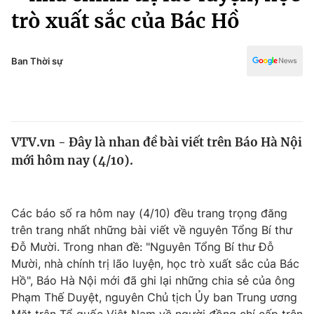
Chính trị
trò xuất sắc của Bác Hồ
Truyền hình
Văn hóa - Giải trí
Xã hội
Y tế
Ban Thời sự
Đời sống
Pháp luật
Công nghệ
Giáo dục
Y tế
VTV.vn - Đây là nhan đề bài viết trên Báo Hà Nội
mới hôm nay (4/10).
Thế giới
Tin tức
Kinh tế
Các báo số ra hôm nay (4/10) đều trang trọng đăng
Thế giới đó đây
trên trang nhất những bài viết về nguyên Tổng Bí thư
Tài chính
Đỗ Mười. Trong nhan đề: "Nguyên Tổng Bí thư Đỗ
Dữ liệu và đời sống
Câu chuyện quốc tế
Mười, nhà chính trị lão luyện, học trò xuất sắc của Bác
Thị trường
Hồ", Báo Hà Nội mới đã ghi lại những chia sẻ của ông
Truyền hình
Góc doanh nghiệp
Phạm Thế Duyệt, nguyên Chủ tịch Ủy ban Trung ương