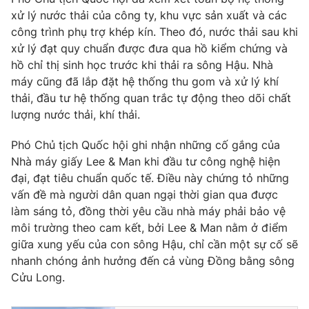
Phim VTV
Giải trí
xử lý nước thải của công ty, khu vực sản xuất và các
Hậu trường
công trình phụ trợ khép kín. Theo đó, nước thải sau khi
Điện ảnh
xử lý đạt quy chuẩn được đưa qua hồ kiểm chứng và
Đời sống
Nhân vật
hồ chỉ thị sinh học trước khi thải ra sông Hậu. Nhà
Âm nhạc
máy cũng đã lắp đặt hệ thống thu gom và xử lý khí
Du lịch
Khán giả
Giáo dục
thải, đầu tư hệ thống quan trắc tự động theo dõi chất
Sao
Làm đẹp
Giải sao mai
lượng nước thải, khí thải.
Tuyển sinh
Công nghệ
Chất lượng cuộc sống
Phó Chủ tịch Quốc hội ghi nhận những cố gắng của
Học trực tuyến
Nhà máy giấy Lee & Man khi đầu tư công nghệ hiện
Hitech Công nghệ tương lai
Giao lưu trực tuyến
đại, đạt tiêu chuẩn quốc tế. Điều này chứng tỏ những
Sản phẩm
vấn đề mà người dân quan ngại thời gian qua được
làm sáng tỏ, đồng thời yêu cầu nhà máy phải bảo vệ
Lịch phát sóng
Thị trường
môi trường theo cam kết, bởi Lee & Man nằm ở điểm
giữa xung yếu của con sông Hậu, chỉ cần một sự cố sẽ
Tư vấn
nhanh chóng ảnh hưởng đến cả vùng Đồng bằng sông
Chuyên mục khác
Cửu Long.
Emagazine
Podcast