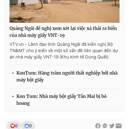
THỜI BÁO VTV
Quảng Ngãi đề nghị xem xét lại việc xả thải ra biển
của nhà máy giấy VNT-19
VTV.vn - Lãnh đạo tỉnh Quảng Ngãi đã kiến nghị Bộ
TN&MT cho ý kiến về một số vấn đề liên quan đến dự
Theo dõi báo trên
án nhà máy giấy VNT-19 (Khu kinh tế Dung Quất).
Cơ quan chủ quản:
Đài Truyền hình Việt Nam
KonTum: Hàng trăm người thất nghiệp bởi nhà
máy bột giấy
Cơ quan báo chí:
Thời báo VTV
Giấy phép hoạt động báo in và báo điện tử số 483/GP-BTTTT
cấp ngày 29/12/2023
Kon Tum: Nhà máy bột giấy Tân Mai bị bỏ
Tổng Biên tập:
Vũ Thanh Thủy
hoang
Phó Tổng Biên tập:
Nguyễn Thị Mỹ Hạnh, Phạm Quốc Thắng,
Nguyễn Trọng Ninh
Tổng đài VTV:
024.38 355 931 - 024.38 355 932
0
0