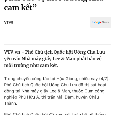
Chính trị
cam kết”
Truyền hình
Văn hóa - Giải trí
Xã hội
Y tế
VTV9
Đời sống
Pháp luật
Công nghệ
Giáo dục
Y tế
VTV.vn - Phó Chủ tịch Quốc hội Uông Chu Lưu
yêu cầu Nhà máy giấy Lee & Man phải bảo vệ
Thế giới
môi trường như cam kết.
Tin tức
Kinh tế
Trong chuyến công tác tại Hậu Giang, chiều nay (4/7),
Thế giới đó đây
Phó Chủ tịch Quốc hội Uông Chu Lưu đã thị sát hoạt
Tài chính
Dữ liệu và đời sống
động tại Nhà máy giấy Lee & Man, thuộc Cụm công
Câu chuyện quốc tế
Thị trường
nghiệp Phú Hữu A, thị trấn Mái Dầm, huyện Châu
Thành.
Truyền hình
Góc doanh nghiệp
Phó Chủ tịch Quốc hội đã xem xét toàn bộ hệ thống