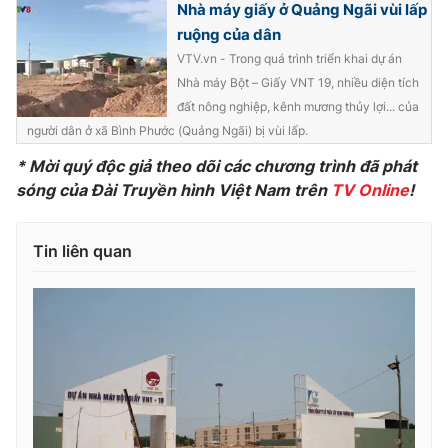
Nhà máy giấy ở Quảng Ngãi vùi lấp
Photo
Infographic
ruộng của dân
VTV.vn - Trong quá trình triển khai dự án
Nhà máy Bột – Giấy VNT 19, nhiều diện tích
Video
Shorts video
đất nông nghiệp, kênh mương thủy lợi... của
người dân ở xã Bình Phước (Quảng Ngãi) bị vùi lấp.
VTV Money
VTV Thể thao
*
Mời quý độc giả theo dõi các chương trình đã phát
sóng của Đài Truyền hình Việt Nam trên
TV Online
!
VTV Sức khoẻ
Bất động sản
Tin liên quan
Thị trường 24h
Tấm lòng Việt
VTV4
Vươn mình bằng AI
VTV9
VTV8
Liên hệ tòa soạn
English