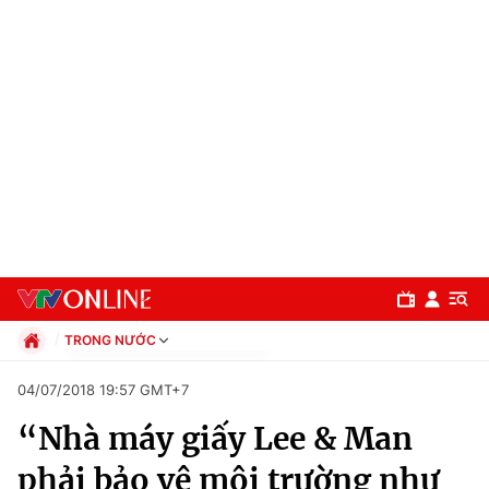
TRONG NƯỚC
Chính trị
04/07/2018 19:57 GMT+7
Xã hội
“Nhà máy giấy Lee & Man
Pháp luật
Chuyên mục
Kinh tế
phải bảo vệ môi trường như
Thể thao