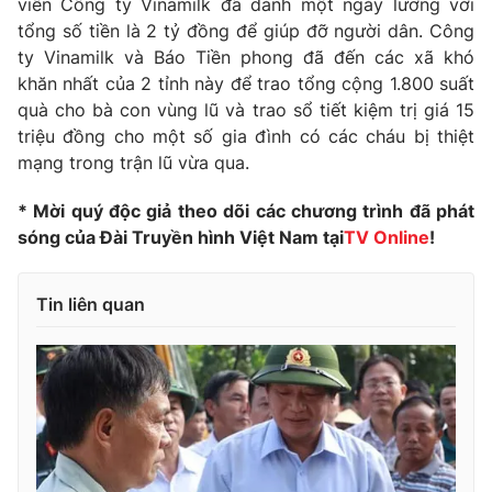
viên Công ty Vinamilk đã dành một ngày lương với
tổng số tiền là 2 tỷ đồng để giúp đỡ người dân. Công
Photo
Infographic
ty Vinamilk và Báo Tiền phong đã đến các xã khó
khăn nhất của 2 tỉnh này để trao tổng cộng 1.800 suất
Video
Shorts video
quà cho bà con vùng lũ và trao sổ tiết kiệm trị giá 15
triệu đồng cho một số gia đình có các cháu bị thiệt
VTV Money
mạng trong trận lũ vừa qua.
VTV Thể thao
* Mời quý độc giả theo dõi các chương trình đã phát
VTV Sức khoẻ
Bất động sản
sóng của Đài Truyền hình Việt Nam tại
TV Online
!
Thị trường 24h
Tấm lòng Việt
Tin liên quan
VTV4
Vươn mình bằng AI
VTV9
VTV8
Liên hệ tòa soạn
English