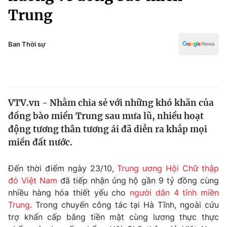
Chính trị
Trung
Truyền hình
Văn hóa - Giải trí
Xã hội
Y tế
Ban Thời sự
Đời sống
Pháp luật
Công nghệ
Giáo dục
Y tế
VTV.vn - Nhằm chia sẻ với những khó khăn của
đồng bào miền Trung sau mưa lũ, nhiều hoạt
Thế giới
động tương thân tương ái đã diễn ra khắp mọi
Tin tức
miền đất nước.
Kinh tế
Thế giới đó đây
Đến thời điểm ngày 23/10,
Trung ương Hội Chữ thập
Tài chính
Dữ liệu và đời sống
đỏ Việt Nam
đã tiếp nhận ủng hộ gần 9 tỷ đồng cùng
Câu chuyện quốc tế
Thị trường
nhiều hàng hóa thiết yếu cho
người dân 4 tỉnh miền
Trung
. Trong chuyến công tác tại Hà Tĩnh, ngoài cứu
Truyền hình
Góc doanh nghiệp
trợ khẩn cấp bằng tiền mặt cùng lương thực thực