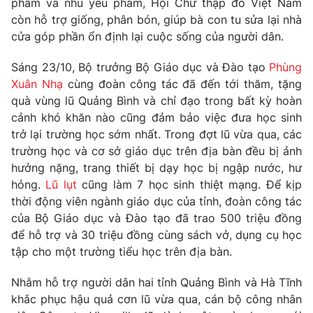
phẩm và nhu yếu phẩm, Hội Chữ thập đỏ Việt Nam
Phim VTV
Giải trí
còn hỗ trợ giống, phân bón, giúp bà con tu sửa lại nhà
Hậu trường
cửa góp phần ổn định lại cuộc sống của người dân.
Điện ảnh
Đời sống
Nhân vật
Sáng 23/10, Bộ trưởng Bộ Giáo dục và Đào tạo
Phùng
Âm nhạc
Xuân Nhạ
cùng đoàn công tác đã đến tới thăm, tặng
Du lịch
Khán giả
Giáo dục
Sao
quà vùng lũ Quảng Bình và chỉ đạo trong bất kỳ hoàn
Làm đẹp
Giải sao mai
cảnh khó khăn nào cũng đảm bảo việc đưa học sinh
Tuyển sinh
trở lại trường học sớm nhất. Trong đợt lũ vừa qua, các
Công nghệ
Chất lượng cuộc sống
trường học và cơ sở giáo dục trên địa bàn đều bị ảnh
Học trực tuyến
Hitech Công nghệ tương lai
hưởng nặng, trang thiết bị dạy học bị ngập nước, hư
Giao lưu trực tuyến
hỏng.
Lũ lụt
cũng làm 7 học sinh thiệt mạng. Để kịp
Sản phẩm
thời động viên ngành giáo dục của tỉnh, đoàn công tác
Lịch phát sóng
của Bộ Giáo dục và Đào tạo đã trao 500 triệu đồng
Thị trường
để hỗ trợ và 30 triệu đồng cùng sách vở, dụng cụ học
Tư vấn
tập cho một trường tiểu học trên địa bàn.
Chuyên mục khác
Nhằm hỗ trợ người dân hai tỉnh Quảng Bình và Hà Tĩnh
Emagazine
Podcast
khắc phục hậu quả cơn lũ vừa qua, cán bộ công nhân