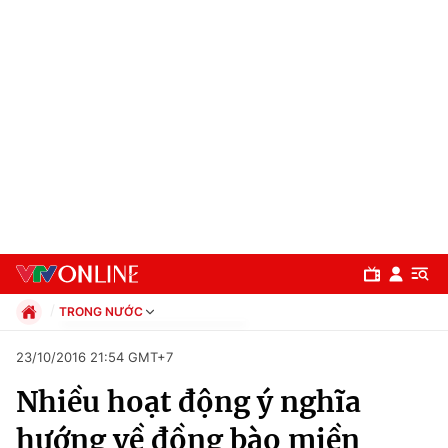
TRONG NƯỚC
Chính trị
23/10/2016 21:54 GMT+7
Xã hội
Nhiều hoạt động ý nghĩa
Pháp luật
Chuyên mục
Kinh tế
hướng về đồng bào miền
Thể thao