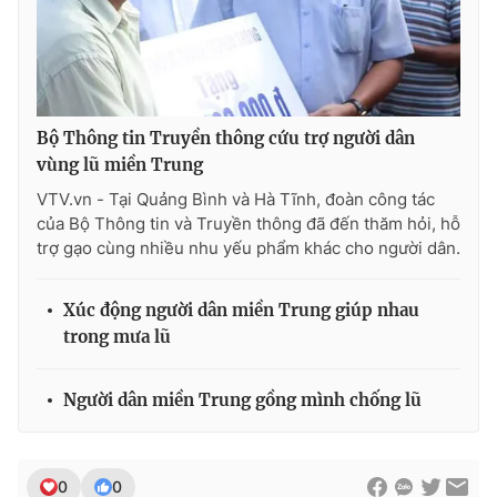
THỜI BÁO VTV
Bộ Thông tin Truyền thông cứu trợ người dân
vùng lũ miền Trung
VTV.vn - Tại Quảng Bình và Hà Tĩnh, đoàn công tác
Theo dõi báo trên
của Bộ Thông tin và Truyền thông đã đến thăm hỏi, hỗ
trợ gạo cùng nhiều nhu yếu phẩm khác cho người dân.
Cơ quan chủ quản:
Đài Truyền hình Việt Nam
Xúc động người dân miền Trung giúp nhau
Cơ quan báo chí:
Thời báo VTV
trong mưa lũ
Giấy phép hoạt động báo in và báo điện tử số 483/GP-BTTTT
cấp ngày 29/12/2023
Tổng Biên tập:
Vũ Thanh Thủy
Người dân miền Trung gồng mình chống lũ
Phó Tổng Biên tập:
Nguyễn Thị Mỹ Hạnh, Phạm Quốc Thắng,
Nguyễn Trọng Ninh
Tổng đài VTV:
024.38 355 931 - 024.38 355 932
0
0