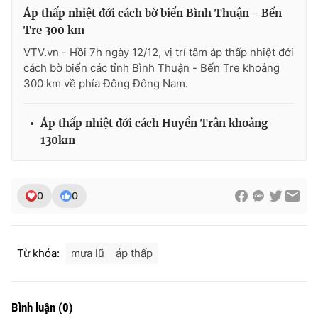
Áp thấp nhiệt đới cách bờ biển Bình Thuận - Bến
Tre 300 km
VTV.vn - Hồi 7h ngày 12/12, vị trí tâm áp thấp nhiệt đới
cách bờ biển các tỉnh Bình Thuận - Bến Tre khoảng
THỜI BÁO VTV
300 km về phía Đông Đông Nam.
Áp thấp nhiệt đới cách Huyền Trân khoảng
Theo dõi báo trên
130km
Cơ quan chủ quản:
Đài Truyền hình Việt Nam
0
0
Cơ quan báo chí:
Thời báo VTV
Giấy phép hoạt động báo in và báo điện tử số 483/GP-BTTTT
cấp ngày 29/12/2023
Tổng Biên tập:
Vũ Thanh Thủy
Từ khóa:
mưa lũ
áp thấp
Phó Tổng Biên tập:
Nguyễn Thị Mỹ Hạnh, Phạm Quốc Thắng,
Nguyễn Trọng Ninh
Tổng đài VTV:
024.38 355 931 - 024.38 355 932
Bình luận
(
0
)