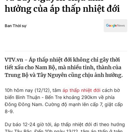
Chính trị
hưởng của áp thấp nhiệt đới
Truyền hình
Văn hóa - Giải trí
Xã hội
Y tế
Ban Thời sự
Đời sống
Pháp luật
Công nghệ
Giáo dục
Y tế
VTV.vn - Áp thấp nhiệt đới không chỉ gây thời
tiết xấu cho Nam Bộ, mà nhiều tỉnh, thành của
Thế giới
Trung Bộ và Tây Nguyên cũng chịu ảnh hưởng.
Tin tức
Kinh tế
10h hôm nay (12/12), tâm
áp thấp nhiệt đới
cách bờ
Thế giới đó đây
biển Bình Thuận - Bến Tre khoảng 290km về phía
Tài chính
Dữ liệu và đời sống
Đông Đông Nam. Cường độ mạnh lên cấp 7, giật cấp
Câu chuyện quốc tế
Thị trường
8-9.
Truyền hình
Góc doanh nghiệp
Dự báo 12-24 giờ tới, áp thấp nhiệt đới đi theo hướng
Tây Tây Bắc. Đến 10h ngày 13/12, tâm áp thấp ở trên