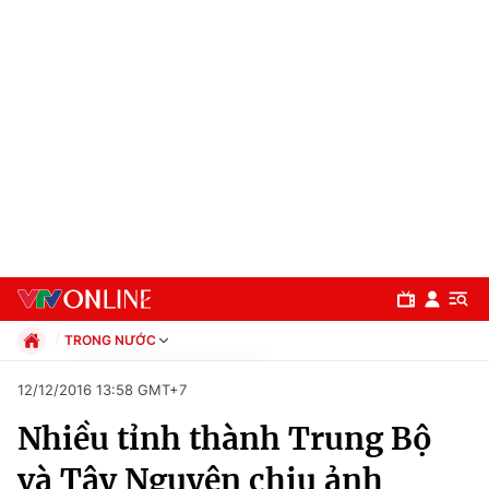
TRONG NƯỚC
Chính trị
12/12/2016 13:58 GMT+7
Xã hội
Nhiều tỉnh thành Trung Bộ
Pháp luật
Chuyên mục
Kinh tế
và Tây Nguyên chịu ảnh
Thể thao