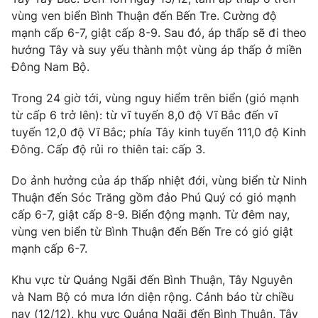
Phim VTV
Giải trí
vùng ven biển Bình Thuận đến Bến Tre. Cường độ
Hậu trường
mạnh cấp 6-7, giật cấp 8-9. Sau đó, áp thấp sẽ đi theo
Điện ảnh
hướng Tây và suy yếu thành một vùng áp thấp ở miền
Đời sống
Nhân vật
Đông Nam Bộ.
Âm nhạc
Du lịch
Khán giả
Giáo dục
Trong 24 giờ tới, vùng nguy hiểm trên biển (gió mạnh
Sao
Làm đẹp
từ cấp 6 trở lên): từ vĩ tuyến 8,0 độ Vĩ Bắc đến vĩ
Giải sao mai
Tuyển sinh
tuyến 12,0 độ Vĩ Bắc; phía Tây kinh tuyến 111,0 độ Kinh
Công nghệ
Chất lượng cuộc sống
Đông. Cấp độ rủi ro thiên tai: cấp 3.
Học trực tuyến
Hitech Công nghệ tương lai
Giao lưu trực tuyến
Do ảnh hưởng của áp thấp nhiệt đới, vùng biển từ Ninh
Sản phẩm
Thuận đến Sóc Trăng gồm đảo Phú Quý có gió mạnh
cấp 6-7, giật cấp 8-9. Biển động mạnh. Từ đêm nay,
Lịch phát sóng
Thị trường
vùng ven biển từ Bình Thuận đến Bến Tre có gió giật
mạnh cấp 6-7.
Tư vấn
Chuyên mục khác
Khu vực từ Quảng Ngãi đến Bình Thuận, Tây Nguyên
và Nam Bộ có mưa lớn diện rộng. Cảnh báo từ chiều
Emagazine
Podcast
nay (12/12), khu vực Quảng Ngãi đến Bình Thuận, Tây