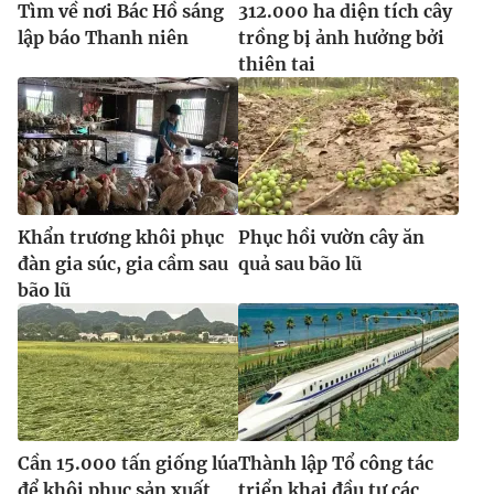
Tìm về nơi Bác Hồ sáng
312.000 ha diện tích cây
lập báo Thanh niên
trồng bị ảnh hưởng bởi
thiên tai
Khẩn trương khôi phục
Phục hồi vườn cây ăn
đàn gia súc, gia cầm sau
quả sau bão lũ
bão lũ
Cần 15.000 tấn giống lúa
Thành lập Tổ công tác
để khôi phục sản xuất
triển khai đầu tư các