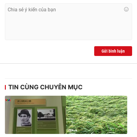
Ðiện thoại Thời báo VTV:
024.66 897 897
Email:
toasoan@vtv.vn
Liên hệ quảng cáo:
024-7300.7108
Gửi bình luận
TIN CÙNG CHUYÊN MỤC
® Cấm sao chép dưới mọi hình thức nếu không có sự chấp
thuận bằng văn bản. Ghi rõ nguồn VTV.vn khi phát hành lại
thông tin từ website này.