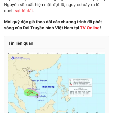
Nguyên sẽ xuất hiện một đợt lũ, nguy cơ xảy ra lũ
Photo
Infographic
quét,
sạt lở đất
.
Mời quý độc giả theo dõi các chương trình đã phát
Video
Shorts video
sóng của Đài Truyền hình Việt Nam tại
TV Online
!
VTV Money
VTV Thể thao
Tin liên quan
VTV Sức khoẻ
Bất động sản
Thị trường 24h
Tấm lòng Việt
VTV4
Vươn mình bằng AI
VTV9
VTV8
Liên hệ tòa soạn
English