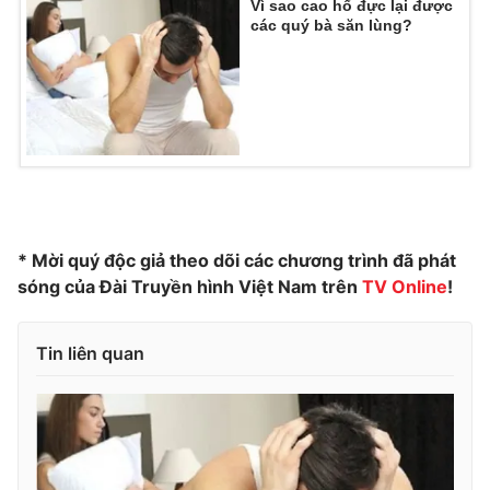
Vì sao cao hổ đực lại được
Ðiện thoại Thời báo VTV:
024.66 897 897
các quý bà săn lùng?
Email:
toasoan@vtv.vn
Liên hệ quảng cáo:
024-7300.7108
* Mời quý độc giả theo dõi các chương trình đã phát
sóng của Đài Truyền hình Việt Nam trên
TV
Online
!
Tin liên quan
® Cấm sao chép dưới mọi hình thức nếu không có sự chấp
thuận bằng văn bản. Ghi rõ nguồn VTV.vn khi phát hành lại
thông tin từ website này.