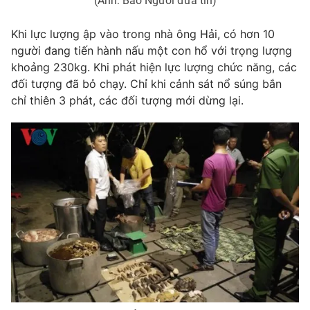
(Ảnh: Báo Người đưa tin)
Photo
Infographic
Khi lực lượng ập vào trong nhà ông Hải, có hơn 10
người đang tiến hành nấu một con hổ với trọng lượng
Video
Shorts video
khoảng 230kg. Khi phát hiện lực lượng chức năng, các
đối tượng đã bỏ chạy. Chỉ khi cảnh sát nổ súng bắn
chỉ thiên 3 phát, các đối tượng mới dừng lại.
VTV Money
VTV Thể thao
VTV Sức khoẻ
Bất động sản
Thị trường 24h
Tấm lòng Việt
VTV4
Vươn mình bằng AI
VTV9
VTV8
Liên hệ tòa soạn
English