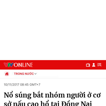
TRONG NƯỚC
Chính trị
10/11/2017 08:45 GMT+7
Xã hội
Nổ súng bắt nhóm người ở cơ
Pháp luật
Chuyên mục
Kinh tế
sở nấu cao hổ tại Đồng Nai
Thể thao