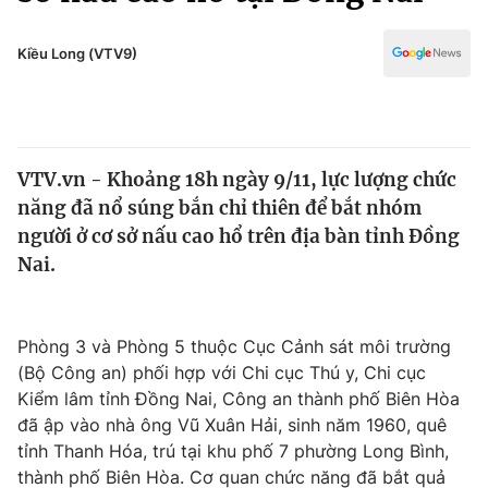
Chính trị
Truyền hình
Văn hóa - Giải trí
Kiều Long (VTV9)
Xã hội
Y tế
Đời sống
Pháp luật
Công nghệ
Giáo dục
VTV.vn - Khoảng 18h ngày 9/11, lực lượng chức
Y tế
năng đã nổ súng bắn chỉ thiên để bắt nhóm
người ở cơ sở nấu cao hổ trên địa bàn tỉnh Đồng
Thế giới
Nai.
Tin tức
Kinh tế
Phòng 3 và Phòng 5 thuộc Cục Cảnh sát môi trường
Thế giới đó đây
Tài chính
(Bộ Công an) phối hợp với Chi cục Thú y, Chi cục
Dữ liệu và đời sống
Câu chuyện quốc tế
Kiểm lâm tỉnh Đồng Nai, Công an thành phố Biên Hòa
Thị trường
đã ập vào nhà ông Vũ Xuân Hải, sinh năm 1960, quê
Truyền hình
tỉnh Thanh Hóa, trú tại khu phố 7 phường Long Bình,
Góc doanh nghiệp
thành phố Biên Hòa. Cơ quan chức năng đã bắt quả