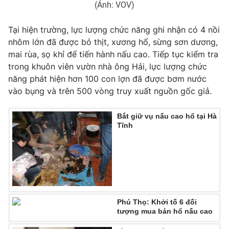
(Ảnh: VOV)
Tại hiện trường, lực lượng chức năng ghi nhận có 4 nồi
nhôm lớn đã được bỏ thịt, xương hổ, sừng sơn dương,
THỜI BÁO VTV
mai rùa, sọ khỉ để tiến hành nấu cao. Tiếp tục kiểm tra
trong khuôn viên vườn nhà ông Hải, lực lượng chức
năng phát hiện hơn 100 con lợn đã được bơm nước
vào bụng và trên 500 vòng truy xuất nguồn gốc giả.
Theo dõi báo trên
Bắt giữ vụ nấu cao hổ tại Hà
Tĩnh
Cơ quan chủ quản:
Đài Truyền hình Việt Nam
Cơ quan báo chí:
Thời báo VTV
Giấy phép hoạt động báo in và báo điện tử số 483/GP-BTTTT
cấp ngày 29/12/2023
Tổng Biên tập:
Vũ Thanh Thủy
Phó Tổng Biên tập:
Nguyễn Thị Mỹ Hạnh, Phạm Quốc Thắng,
Phú Thọ: Khởi tố 6 đối
Nguyễn Trọng Ninh
tượng mua bán hổ nấu cao
Tổng đài VTV:
024.38 355 931 - 024.38 355 932