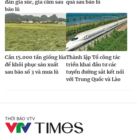
đàn gia súc, gia cầm sau
quả sau bão lũ
bão lũ
Cần 15.000 tấn giống lúa
Thành lập Tổ công tác
để khôi phục sản xuất
triển khai đầu tư các
sau bão số 3 và mưa lũ
tuyến đường sắt kết nối
với Trung Quốc và Lào
THỜI BÁO VTV