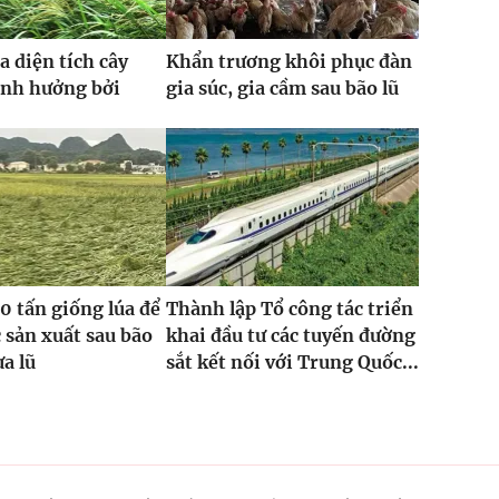
a diện tích cây
Khẩn trương khôi phục đàn
ảnh hưởng bởi
gia súc, gia cầm sau bão lũ
0 tấn giống lúa để
Thành lập Tổ công tác triển
 sản xuất sau bão
khai đầu tư các tuyến đường
ưa lũ
sắt kết nối với Trung Quốc...