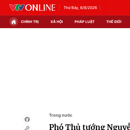
Thứ Bảy, 8/8/2026
CHÍNH TRỊ
XÃ HỘI
PHÁP LUẬT
THẾ GIỚI
Chính trị
Xã hội
Thế giới
Kinh tế
Tin tức
Tài chính
Thế giới đó đây
Thị trường
Câu chuyện quốc tế
Góc doanh nghiệp
Dữ liệu và đời sống
Trong nước
Phó Thủ tướng Nguyễ