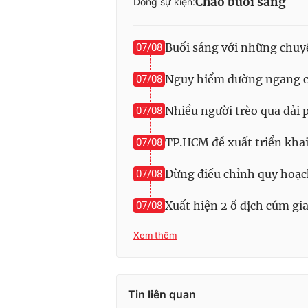
Chào buổi sáng
Dòng sự kiện:
Buổi sáng với những chuy
07/08
Nguy hiểm đường ngang ch
07/08
Nhiều người trèo qua dải
07/08
TP.HCM đề xuất triển kha
07/08
Dừng điều chỉnh quy hoạc
07/08
Xuất hiện 2 ổ dịch cúm g
07/08
Xem thêm
Tin liên quan