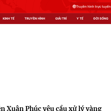
Truyền hình trực tuyến
KINH TẾ
TRUYỀN HÌNH
GIẢI TRÍ
Y TẾ
ĐỜI SỐNG
Pháp luật
Y tế
Truyền hình
Multimedia
Phim VTV
Video
Hậu trường
Shorts video
Nhân vật
Podcast
Khán giả
EMagazine
Giải sao mai
Photo
n Xuân Phúc yêu cầu xử lý vàng
Infographic