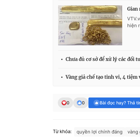
Gian 
VTV.v
hiện 
Chưa đủ cơ sở để xử lý các đối 
Vàng giả chế tạo tinh vi, 4 tiệ
0
0
Bài đọc hay? Thả t
Từ khóa:
quyền lợi chính đáng
vàng 