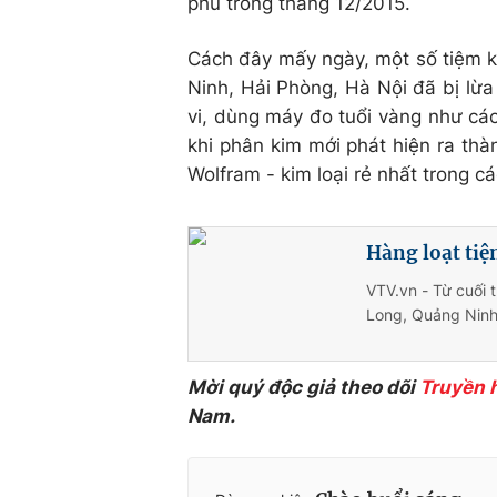
phủ trong tháng 12/2015.
Cách đây mấy ngày, một số tiệm k
Ninh, Hải Phòng, Hà Nội đã bị lừa
vi, dùng máy đo tuổi vàng như các
khi phân kim mới phát hiện ra thà
Wolfram - kim loại rẻ nhất trong c
Hàng loạt tiệ
VTV.vn - Từ cuối 
Long, Quảng Ninh 
Mời quý độc giả theo dõi
Truyền 
Nam.