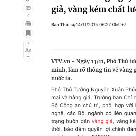
giả, vàng kém chất l
0
Ban Thời sự
14/11/2015 06:27 GMT+7
Giải trí
Đời sống
Điện ảnh
Du lịch
Âm nhạc
Làm đẹp
VTV.vn - Ngày 13/11, Phó Thủ t
Sao
Chất lượng cuộc sốn
minh, làm rõ thông tin về vàng 
nước ta.
Phó Thủ Tướng Nguyễn Xuân Phúc 
mại và hàng giả, Trưởng ban Chỉ 
Bộ Công an chủ trì, phối hợp v
nghệ, các Bộ, ngành có liên quan
trạng buôn bán
vàng giả
, vàng ké
thời, bảo đảm quyền lợi chính đá