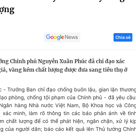
ượng
Góc ảnh
Giáo dục
Công nghệ
Chia sẻ
Tuyển sinh
Hitech Công ng
Học trực tuyến
Sản phẩm
ướng Chính phủ Nguyễn Xuân Phúc đã chỉ đạo xác
g
Thị trường
giả, vàng kém chất lượng được đưa sang tiêu thụ ở
Tư vấn
- Trưởng Ban chỉ đạo chống buôn lậu, gian lận thươn
đạo phòng, chống tội phạm của Chính phủ - đã yêu cầu
ới Ngân hàng Nhà nước Việt Nam, Bộ Khoa học và Côn
 xác minh, làm rõ thông tin các báo phản ánh về tìn
m chất lượng để có thể phát hiện, ngăn chặn, xử lý kị
ng của người dân; báo cáo kết quả lên Thủ tướng Chín