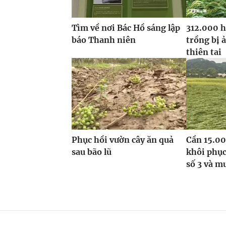
Tìm về nơi Bác Hồ sáng lập
312.000 h
báo Thanh niên
trồng bị 
thiên tai
Phục hồi vườn cây ăn quả
Cần 15.00
sau bão lũ
khôi phục
số 3 và m