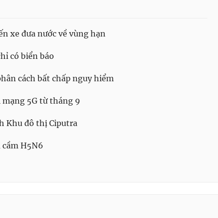
ến xe đưa nước về vùng hạn
ỉ có biển báo
 phân cách bất chấp nguy hiểm
i mạng 5G từ tháng 9
h Khu đô thị Ciputra
ia cầm H5N6