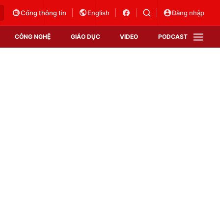
Cổng thông tin
English
Đăng nhập
CÔNG NGHỆ
GIÁO DỤC
VIDEO
PODCAST
VTV Money
VTV Thể thao
VTV Sức khoẻ
Bất động sản
Thị trường 24h
Tấm lòng Việt
Vươn mình bằng AI
VTV4
VTV8
VTV9
Lịch phát sóng
Giao lưu trực tuyến
Sự kiện