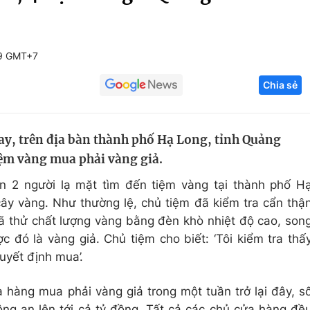
Góc ảnh
19 GMT+7
Giáo dục
Công nghệ
Chia sẻ
Tuyển sinh
Hitech Công ng
Học trực tuyến
Sản phẩm
ay, trên địa bàn thành phố Hạ Long, tỉnh Quảng
g
Thị trường
tiệm vàng mua phải vàng giả.
Tư vấn
n 2 người lạ mặt tìm đến tiệm vàng tại thành phố H
ây vàng. Như thường lệ, chủ tiệm đã kiểm tra cẩn thậ
ã thử chất lượng vàng bằng đèn khò nhiệt độ cao, son
 đó là vàng giả. Chủ tiệm cho biết: ‘Tôi kiểm tra thấ
uyết định mua’.
 hàng mua phải vàng giả trong một tuần trở lại đây, s
ông an lên tới cả tỷ đồng. Tất cả các chủ cửa hàng đề