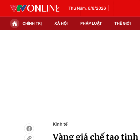
Thứ Năm, 6/8/2026
CHÍNH TRỊ
XÃ HỘI
PHÁP LUẬT
THẾ GIỚI
Chính trị
Xã hội
Thế giới
Kinh tế
Tin tức
Tài chính
Thế giới đó đây
Thị trường
Câu chuyện quốc tế
Góc doanh nghiệp
Dữ liệu và đời sống
Kinh tế
Vàng giả chế tạo tinh