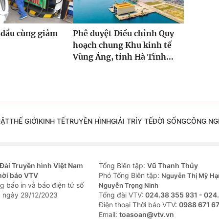
 dầu cùng giảm
Phê duyệt Điều chỉnh Quy
hoạch chung Khu kinh tế
Vũng Áng, tỉnh Hà Tĩnh...
UẬT
THẾ GIỚI
KINH TẾ
TRUYỀN HÌNH
GIẢI TRÍ
Y TẾ
ĐỜI SỐNG
CÔNG NG
Đài Truyền hình Việt Nam
Tổng Biên tập:
Vũ Thanh Thủy
hời báo VTV
Phó Tổng Biên tập:
Nguyễn Thị Mỹ Hạ
g báo in và báo điện tử số
Nguyễn Trọng Ninh
 ngày 29/12/2023
Tổng đài VTV:
024.38 355 931 - 024
Ðiện thoại Thời báo VTV:
0988 671 6
Email:
toasoan@vtv.vn