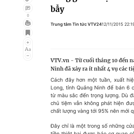
bẫy
0
Trung tâm Tin tức VTV24
12/11/2015 22:
Giải trí
Đời sống
Điện ảnh
Du lịch
Âm nhạc
Làm đẹp
VTV.vn - Từ cuối tháng 10 đến n
Sao
Chất lượng cuộc sốn
Ninh đã xảy ra ít nhất 4 vụ các 
Cách đây hơn một tuần, xuất hiệ
Long, tỉnh Quảng Ninh để bán 6 c
từ màu sắc đến trọng lượng. Dù đ
chủ tiệm vẫn không phát hiện được
chất lượng vàng tới 95% nên mới q
Đây chỉ là một trong số những cửa
tiền thiệt hại được báo cơ quan c