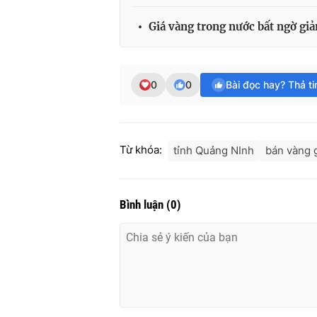
Giá vàng trong nước bất ngờ g
0
0
Bài đọc hay? Thả t
Từ khóa:
tỉnh Quảng NInh
bán vàng 
Bình luận
(
0
)