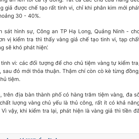
g giả được chế tạo rất tinh vi, chỉ khi phân kim mới phá
khoảng 30 - 40%.
h sát hình sự, Công an TP Hạ Long, Quảng Ninh - ch
ơn vị kiểm tra thì thấy vàng giả chế tạo tinh vi, tạp chấ
g sẽ khó phát hiện’.
inh vi: các đối tượng để cho chủ tiệm vàng tự kiểm tra
á, sau đó mới thỏa thuận. Thậm chí còn cò kè từng đồng
chủ tiệm.
trên địa bàn thành phố có hàng trăm tiệm vàng, đa s
 chất lượng vàng chủ yếu là thủ công, rất ít có khả năn
ì vậy, khi kiểm tra lại, phát hiện là vàng giả thì tiền đ