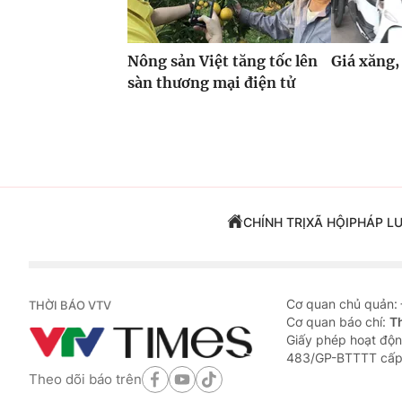
Nông sản Việt tăng tốc lên
Giá xăng,
sàn thương mại điện tử
CHÍNH TRỊ
XÃ HỘI
PHÁP L
Cơ quan chủ quản:
THỜI BÁO VTV
Cơ quan báo chí:
T
Giấy phép hoạt độn
483/GP-BTTTT cấp
Theo dõi báo trên