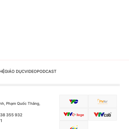
HỆ
GIÁO DỤC
VIDEO
PODCAST
nh, Phạm Quốc Thắng,
.38 355 932
71