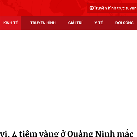
Truyền hình trực tuyến
KINH TẾ
TRUYỀN HÌNH
GIẢI TRÍ
Y TẾ
ĐỜI SỐNG
Pháp luật
Y tế
Truyền hình
Multimedia
Phim VTV
Video
Hậu trường
Shorts video
Nhân vật
Podcast
Khán giả
EMagazine
Giải sao mai
Photo
 vi, 4 tiệm vàng ở Quảng Ninh mắc
Infographic