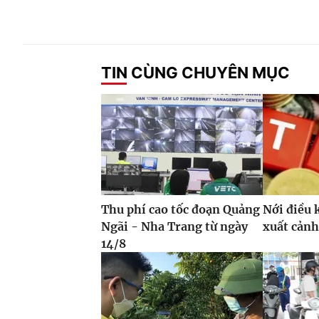
TIN CÙNG CHUYÊN MỤC
Thu phí cao tốc đoạn Quảng
Nới điều 
Ngãi - Nha Trang từ ngày
xuất cảnh
14/8