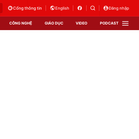
Cổng thông tin
English
Đăng nhập
CÔNG NGHỆ
GIÁO DỤC
VIDEO
PODCAST
VTV Money
VTV Thể thao
VTV Sức khoẻ
Bất động sản
Thị trường 24h
Tấm lòng Việt
Vươn mình bằng AI
VTV4
VTV8
VTV9
Lịch phát sóng
Giao lưu trực tuyến
Sự kiện