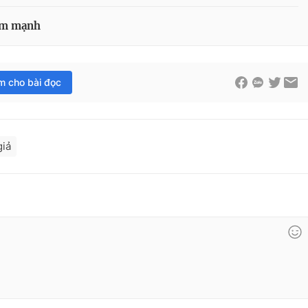
iảm mạnh
im cho bài đọc
giả