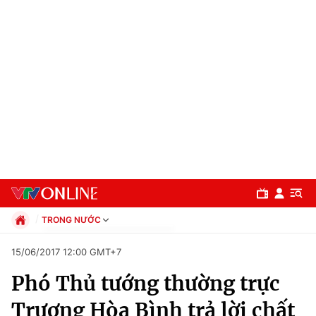
TRONG NƯỚC
Chính trị
15/06/2017 12:00 GMT+7
Xã hội
Phó Thủ tướng thường trực
Pháp luật
Chuyên mục
Kinh tế
Trương Hòa Bình trả lời chất
Thể thao