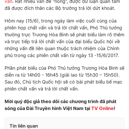
vấn
. Rất nhiều vấn đề "nóng", được dư luận quan tâm
Phim VTV
Giải trí
đã được đích thân các Bộ trưởng trả lời dứt khoát.
Hậu trường
Điện ảnh
Hôm nay (15/6), trong ngày làm việc cuối cùng của
Đời sống
Nhân vật
phiên họp chất vấn và trả lời chất vấn, Phó Thủ tướng
Âm nhạc
thường trực Trương Hòa Bình sẽ phát biểu làm rõ thêm
Du lịch
Khán giả
Giáo dục
Sao
và trực tiếp trả lời chất vấn của đại biểu Quốc hội về
Làm đẹp
Giải sao mai
những vấn đề liên quan thuộc trách nhiệm của Chính
Tuyển sinh
phủ trong các phiên chất vấn từ ngày 13 -15/6/2017.
Công nghệ
Chất lượng cuộc sống
Học trực tuyến
Phần phát biểu của Phó Thủ tướng Trương Hòa Bình sẽ
Hitech Công nghệ tương lai
Giao lưu trực tuyến
diễn ra từ 14h00 - 16h45 (giải lao từ 15h30 – 15h50).
Sản phẩm
Sau đó, Chủ tịch Quốc hội sẽ có bài phát biểu bế mạc
phiên chất vấn và trả lời chất vấn.
Lịch phát sóng
Thị trường
Mời quý độc giả theo dõi các chương trình đã phát
Tư vấn
sóng của Đài Truyền hình Việt Nam tại
TV Online
!
Chuyên mục khác
Emagazine
Podcast
Tin liên quan