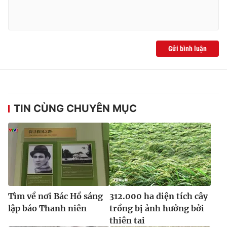
Ðiện thoại Thời báo VTV:
024.66 897 897
Email:
toasoan@vtv.vn
Liên hệ quảng cáo:
024-7300.7108
Gửi bình luận
TIN CÙNG CHUYÊN MỤC
® Cấm sao chép dưới mọi hình thức nếu không có sự chấp
thuận bằng văn bản. Ghi rõ nguồn VTV.vn khi phát hành lại
Tìm về nơi Bác Hồ sáng
312.000 ha diện tích cây
thông tin từ website này.
lập báo Thanh niên
trồng bị ảnh hưởng bởi
thiên tai