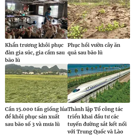
Khẩn trương khôi phục
Phục hồi vườn cây ăn
đàn gia súc, gia cầm sau
quả sau bão lũ
bão lũ
Cần 15.000 tấn giống lúa
Thành lập Tổ công tác
để khôi phục sản xuất
triển khai đầu tư các
sau bão số 3 và mưa lũ
tuyến đường sắt kết nối
với Trung Quốc và Lào