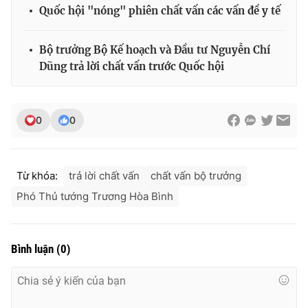
Quốc hội "nóng" phiên chất vấn các vấn đề y tế
Bộ trưởng Bộ Kế hoạch và Đầu tư Nguyễn Chí
Dũng trả lời chất vấn trước Quốc hội
THỜI BÁO VTV
0
0
Theo dõi báo trên
Cơ quan chủ quản:
Đài Truyền hình Việt Nam
Từ khóa:
trả lời chất vấn
chất vấn bộ trưởng
Cơ quan báo chí:
Thời báo VTV
Phó Thủ tướng Trương Hòa Bình
Giấy phép hoạt động báo in và báo điện tử số 483/GP-BTTTT
cấp ngày 29/12/2023
Tổng Biên tập:
Vũ Thanh Thủy
Bình luận
(
0
)
Phó Tổng Biên tập:
Nguyễn Thị Mỹ Hạnh, Phạm Quốc Thắng,
Nguyễn Trọng Ninh
Tổng đài VTV:
024.38 355 931 - 024.38 355 932