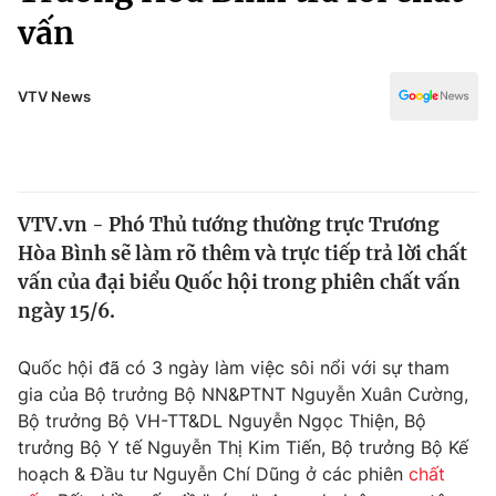
Chính trị
vấn
Truyền hình
Văn hóa - Giải trí
Xã hội
Y tế
VTV News
Đời sống
Pháp luật
Công nghệ
Giáo dục
Y tế
VTV.vn - Phó Thủ tướng thường trực Trương
Hòa Bình sẽ làm rõ thêm và trực tiếp trả lời chất
Thế giới
vấn của đại biểu Quốc hội trong phiên chất vấn
Tin tức
ngày 15/6.
Kinh tế
Thế giới đó đây
Quốc hội đã có 3 ngày làm việc sôi nổi với sự tham
Tài chính
Dữ liệu và đời sống
gia của Bộ trưởng Bộ NN&PTNT Nguyễn Xuân Cường,
Câu chuyện quốc tế
Thị trường
Bộ trưởng Bộ VH-TT&DL Nguyễn Ngọc Thiện, Bộ
trưởng Bộ Y tế Nguyễn Thị Kim Tiến, Bộ trưởng Bộ Kế
Truyền hình
Góc doanh nghiệp
hoạch & Đầu tư Nguyễn Chí Dũng ở các phiên
chất