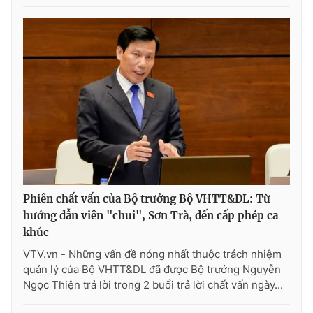
Photo
Infographic
Video
Shorts video
VTV Money
VTV Thể thao
VTV Sức khoẻ
Bất động sản
Thị trường 24h
Tấm lòng Việt
Phiên chất vấn của Bộ trưởng Bộ VHTT&DL: Từ
hướng dẫn viên "chui", Sơn Trà, đến cấp phép ca
VTV4
Vươn mình bằng AI
khúc
VTV.vn - Những vấn đề nóng nhất thuộc trách nhiệm
VTV9
VTV8
quản lý của Bộ VHTT&DL đã được Bộ trưởng Nguyễn
Ngọc Thiện trả lời trong 2 buổi trả lời chất vấn ngày...
Liên hệ tòa soạn
English