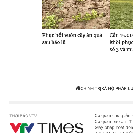
Phục hồi vườn cây ăn quả
Cần 15.00
sau bão lũ
khôi phục
số 3 và m
CHÍNH TRỊ
XÃ HỘI
PHÁP L
Cơ quan chủ quản:
THỜI BÁO VTV
Cơ quan báo chí:
T
Giấy phép hoạt độn