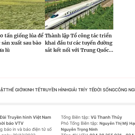
0 tấn giống lúa để
Thành lập Tổ công tác triển
 sản xuất sau bão
khai đầu tư các tuyến đường
ưa lũ
sắt kết nối với Trung Quốc...
UẬT
THẾ GIỚI
KINH TẾ
TRUYỀN HÌNH
GIẢI TRÍ
Y TẾ
ĐỜI SỐNG
CÔNG NG
Đài Truyền hình Việt Nam
Tổng Biên tập:
Vũ Thanh Thủy
hời báo VTV
Phó Tổng Biên tập:
Nguyễn Thị Mỹ Hạ
g báo in và báo điện tử số
Nguyễn Trọng Ninh