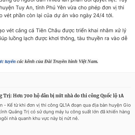
uyện Tuy An, tỉnh Phú Yên vừa cho phép đơn vị thi
ạo vét phần còn lại của dự án vào ngày 24/4 tới.
ạo vét cảng cá Tiên Châu được triển khai nhằm xử lý
giúp luồng lạch được khơi thông, tàu thuyền ra vào dễ
ực tuyến
các kênh của Đài Truyền hình Việt Nam.
 Trị: Hơn 700 hộ dân bị nứt nhà do thi công Quốc lộ 1A
n - Kể từ khi đơn vị thi công QL1A đoạn qua địa bàn huyện Gio
 tỉnh Quảng Trị có sử dụng máy lu công suất lớn đã khiến hàng
ngôi nhà quanh khu vực này bị nứt nẻ.