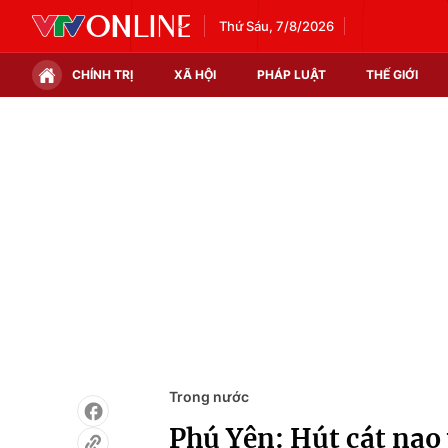
Thứ Sáu, 7/8/2026
CHÍNH TRỊ
XÃ HỘI
PHÁP LUẬT
THẾ GIỚI
Chính trị
Xã hội
Thế giới
Kinh tế
Tin tức
Tài chính
Thế giới đó đây
Thị trường
Câu chuyện quốc tế
Góc doanh nghiệp
Dữ liệu và đời sống
Trong nước
Phú Yên: Hút cát nạo 