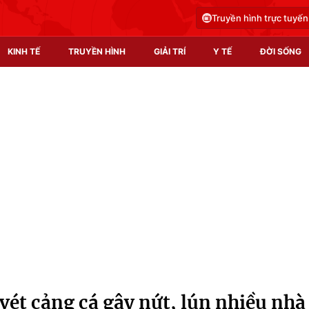
Truyền hình trực tuyến
KINH TẾ
TRUYỀN HÌNH
GIẢI TRÍ
Y TẾ
ĐỜI SỐNG
Pháp luật
Y tế
Truyền hình
Multimedia
Phim VTV
Video
Hậu trường
Shorts video
Nhân vật
Podcast
Khán giả
EMagazine
Giải sao mai
Photo
vét cảng cá gây nứt, lún nhiều nhà
Infographic