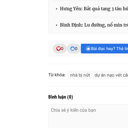
Hưng Yên: Bắt quả tang 3 tàu hú
Bình Định: Lu đường, nổ mìn tr
0
0
Bài đọc hay? Thả t
Từ khóa:
nhà bị nứt
dự án nạo vét c
Bình luận
(
0
)