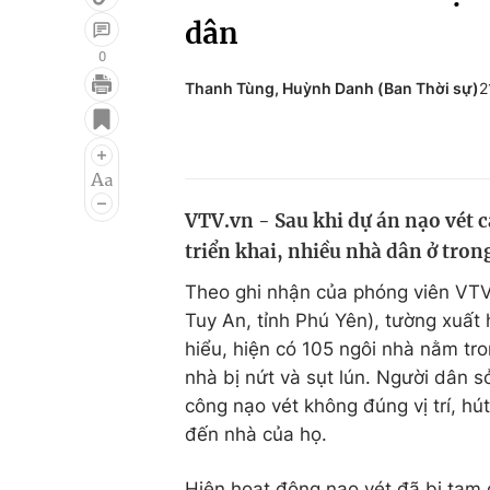
dân
0
Thanh Tùng, Huỳnh Danh (Ban Thời sự)
2
Giải trí
Đời sống
Điện ảnh
Du lịch
Âm nhạc
Làm đẹp
VTV.vn - Sau khi dự án nạo vét 
Sao
Chất lượng cuộc sốn
triển khai, nhiều nhà dân ở tron
Theo ghi nhận của phóng viên VTV
Tuy An, tỉnh Phú Yên), tường xuất h
hiểu, hiện có 105 ngôi nhà nằm tr
nhà bị nứt và sụt lún. Người dân sở
công nạo vét không đúng vị trí, h
đến nhà của họ.
Hiện hoạt động nạo vét đã bị tạm 