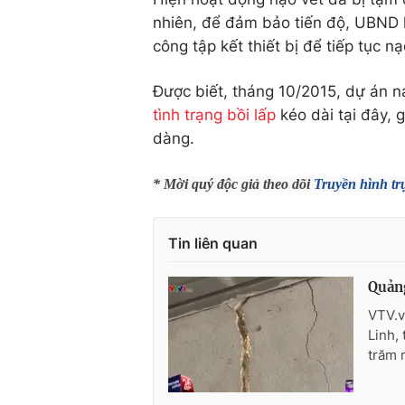
nhiên, để đảm bảo tiến độ, UBND h
công tập kết thiết bị để tiếp tục n
Được biết, tháng 10/2015, dự án n
tình trạng bồi lấp
kéo dài tại đây, 
dàng.
* Mời quý độc giả theo dõi
Truyền hình tr
Tin liên quan
Quảng
VTV.v
Linh,
trăm 