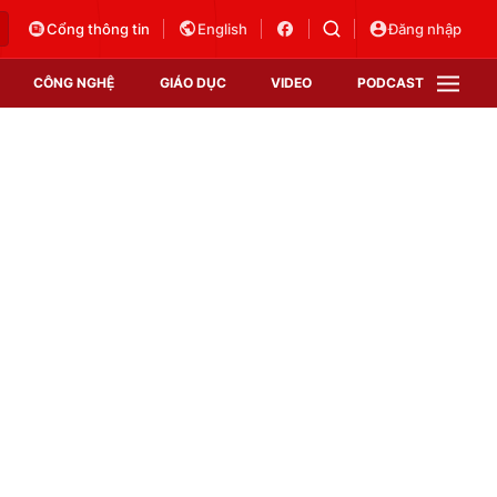
Cổng thông tin
English
Đăng nhập
CÔNG NGHỆ
GIÁO DỤC
VIDEO
PODCAST
VTV Money
VTV Thể thao
VTV Sức khoẻ
Bất động sản
Thị trường 24h
Tấm lòng Việt
Vươn mình bằng AI
VTV4
VTV8
VTV9
Lịch phát sóng
Giao lưu trực tuyến
Sự kiện