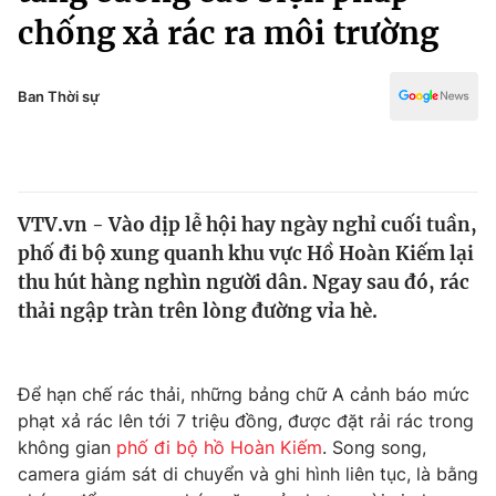
Chính trị
chống xả rác ra môi trường
Truyền hình
Văn hóa - Giải trí
Xã hội
Y tế
Ban Thời sự
Đời sống
Pháp luật
Công nghệ
Giáo dục
Y tế
VTV.vn - Vào dịp lễ hội hay ngày nghỉ cuối tuần,
phố đi bộ xung quanh khu vực Hồ Hoàn Kiếm lại
Thế giới
thu hút hàng nghìn người dân. Ngay sau đó, rác
Tin tức
thải ngập tràn trên lòng đường vỉa hè.
Kinh tế
Thế giới đó đây
Tài chính
Dữ liệu và đời sống
Để hạn chế rác thải, những bảng chữ A cảnh báo mức
Câu chuyện quốc tế
Thị trường
phạt xả rác lên tới 7 triệu đồng, được đặt rải rác trong
không gian
phố đi bộ hồ Hoàn Kiếm
. Song song,
Truyền hình
Góc doanh nghiệp
camera giám sát di chuyển và ghi hình liên tục, là bằng