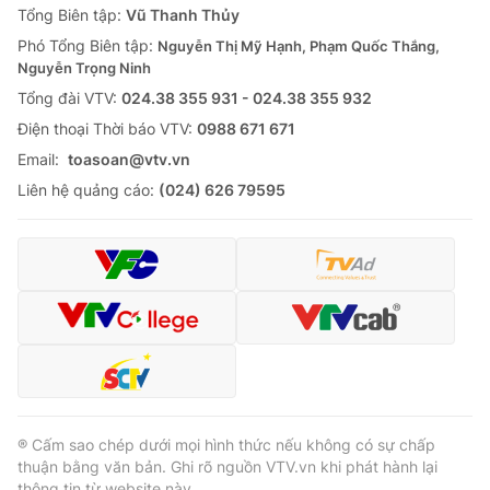
Tổng Biên tập:
Vũ Thanh Thủy
Phó Tổng Biên tập:
Nguyễn Thị Mỹ Hạnh, Phạm Quốc Thắng,
Nguyễn Trọng Ninh
Tổng đài VTV:
024.38 355 931 - 024.38 355 932
Ðiện thoại Thời báo VTV:
0988 671 671
Email:
toasoan@vtv.vn
Liên hệ quảng cáo:
(024) 626 79595
® Cấm sao chép dưới mọi hình thức nếu không có sự chấp
thuận bằng văn bản. Ghi rõ nguồn VTV.vn khi phát hành lại
thông tin từ website này.