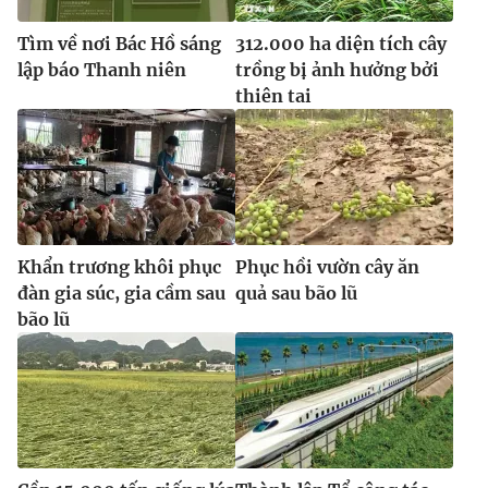
Tìm về nơi Bác Hồ sáng
312.000 ha diện tích cây
lập báo Thanh niên
trồng bị ảnh hưởng bởi
thiên tai
Khẩn trương khôi phục
Phục hồi vườn cây ăn
đàn gia súc, gia cầm sau
quả sau bão lũ
bão lũ