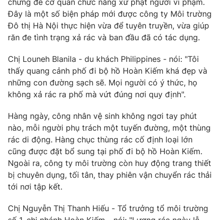
chứng để cơ quan chức năng xử phạt người vi phạm.
Phim VTV
Giải trí
Đây là một số biện pháp mới được công ty Môi trường
Hậu trường
Đô thị Hà Nội thực hiện vừa để tuyên truyền, vừa giúp
Điện ảnh
răn đe tình trạng xả rác và ban đầu đã có tác dụng.
Đời sống
Nhân vật
Âm nhạc
Chị Louneh Blanila - du khách Philippines - nói: "Tôi
Du lịch
Khán giả
Giáo dục
Sao
thấy quang cảnh phố đi bộ hồ Hoàn Kiếm khá đẹp và
Làm đẹp
Giải sao mai
những con đường sạch sẽ. Mọi người có ý thức, họ
Tuyển sinh
không xả rác ra phố mà vứt đúng nơi quy định".
Công nghệ
Chất lượng cuộc sống
Học trực tuyến
Hàng ngày, công nhân vệ sinh không ngơi tay phút
Hitech Công nghệ tương lai
Giao lưu trực tuyến
nào, mỗi người phụ trách một tuyến đường, một thùng
Sản phẩm
rác di động. Hàng chục thùng rác cố định loại lớn
cũng được đặt bổ sung tại phố đi bộ hồ Hoàn Kiếm.
Lịch phát sóng
Thị trường
Ngoài ra, công ty môi trường còn huy động trang thiết
bị chuyên dụng, tối tân, thay phiên vận chuyển rác thải
Tư vấn
tới nơi tập kết.
Chuyên mục khác
Emagazine
Podcast
Chị Nguyễn Thị Thanh Hiếu - Tổ trưởng tổ môi trường