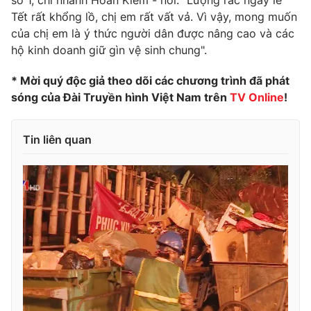
số 1, chi nhánh Hoàn Kiếm - nói: "Lượng rác ngày lễ
Tết rất khổng lồ, chị em rất vất vả. Vì vậy, mong muốn
Photo
Infographic
của chị em là ý thức người dân được nâng cao và các
hộ kinh doanh giữ gìn vệ sinh chung".
Video
Shorts video
* Mời quý độc giả theo dõi các chương trình đã phát
sóng của Đài Truyền hình Việt Nam trên
TV Online
!
VTV Money
VTV Thể thao
Tin liên quan
VTV Sức khoẻ
Bất động sản
Thị trường 24h
Tấm lòng Việt
VTV4
Vươn mình bằng AI
VTV9
VTV8
Liên hệ tòa soạn
English