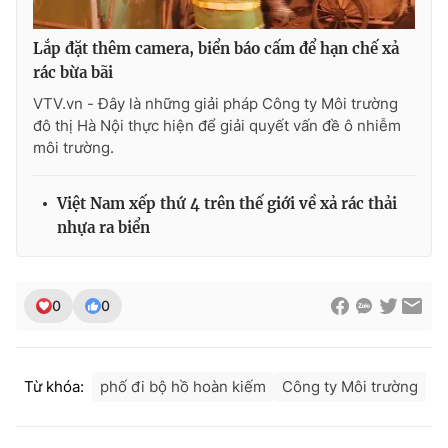
Lắp đặt thêm camera, biển báo cấm để hạn chế xả
rác bừa bãi
THỜI BÁO VTV
VTV.vn - Đây là những giải pháp Công ty Môi trường
đô thị Hà Nội thực hiện để giải quyết vấn đề ô nhiễm
môi trường.
Theo dõi báo trên
Việt Nam xếp thứ 4 trên thế giới về xả rác thải
nhựa ra biển
Cơ quan chủ quản:
Đài Truyền hình Việt Nam
Cơ quan báo chí:
Thời báo VTV
0
0
Giấy phép hoạt động báo in và báo điện tử số 483/GP-BTTTT
cấp ngày 29/12/2023
Tổng Biên tập:
Vũ Thanh Thủy
Phó Tổng Biên tập:
Nguyễn Thị Mỹ Hạnh, Phạm Quốc Thắng,
Từ khóa:
phố đi bộ hồ hoàn kiếm
Công ty Môi trường
Nguyễn Trọng Ninh
Tổng đài VTV:
024.38 355 931 - 024.38 355 932