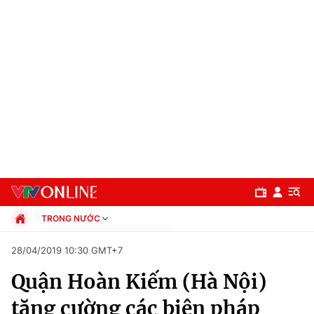
TRONG NƯỚC
Chính trị
28/04/2019 10:30 GMT+7
Xã hội
Quận Hoàn Kiếm (Hà Nội)
Pháp luật
Chuyên mục
Kinh tế
tăng cường các biện pháp
Thể thao