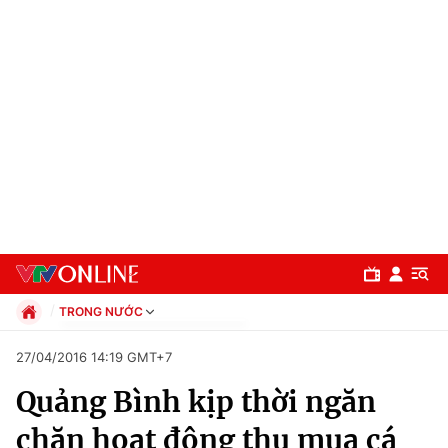
TRONG NƯỚC
Chính trị
27/04/2016 14:19 GMT+7
Xã hội
Quảng Bình kịp thời ngăn
Pháp luật
Chuyên mục
Kinh tế
chặn hoạt động thu mua cá
Thể thao