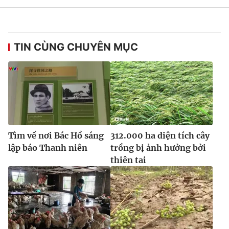
Ðiện thoại Thời báo VTV:
024.66 897 897
Email:
toasoan@vtv.vn
Liên hệ quảng cáo:
024-7300.7108
TIN CÙNG CHUYÊN MỤC
Tìm về nơi Bác Hồ sáng
312.000 ha diện tích cây
lập báo Thanh niên
trồng bị ảnh hưởng bởi
thiên tai
® Cấm sao chép dưới mọi hình thức nếu không có sự chấp
thuận bằng văn bản. Ghi rõ nguồn VTV.vn khi phát hành lại
thông tin từ website này.