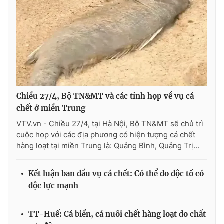
Photo
Infographic
Video
Shorts video
VTV Money
VTV Thể thao
Chiều 27/4, Bộ TN&MT và các tỉnh họp về vụ cá
VTV Sức khoẻ
Bất động sản
chết ở miền Trung
VTV.vn - Chiều 27/4, tại Hà Nội, Bộ TN&MT sẽ chủ trì
Thị trường 24h
Tấm lòng Việt
cuộc họp với các địa phương có hiện tượng cá chết
hàng loạt tại miền Trung là: Quảng Bình, Quảng Trị...
VTV4
Vươn mình bằng AI
Kết luận ban đầu vụ cá chết: Có thể do độc tố có
độc lực mạnh
VTV9
VTV8
TT-Huế: Cá biển, cá nuôi chết hàng loạt do chất
Liên hệ tòa soạn
English