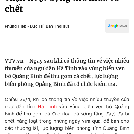
Chính trị
chết
Truyền hình
Văn hóa - Giải trí
Xã hội
Y tế
Phùng Hiệp - Đức Trí (Ban Thời sự)
Đời sống
Pháp luật
Công nghệ
Giáo dục
Y tế
VTV.vn - Ngay sau khi có thông tin về việc nhiều
thuyền của ngư dân Hà Tĩnh vào vùng biển ven
Thế giới
bờ Quảng Bình để thu gom cá chết, lực lượng
Tin tức
biên phòng Quảng Bình đã tổ chức kiểm tra.
Kinh tế
Thế giới đó đây
Chiều 26/4, khi có thông tin về việc nhiều thuyền của
Tài chính
Dữ liệu và đời sống
ngư dân tỉnh
Hà Tĩnh
vào vùng biển ven bờ Quảng
Câu chuyện quốc tế
Thị trường
Bình để thu gom cá đục (loại cá sống tầng đáy) đã bị
chết hàng loạt trong nhừng ngày vừa qua, để bán cho
Truyền hình
Góc doanh nghiệp
các thương lái, lực lượng biên phòng tỉnh Quảng Bình