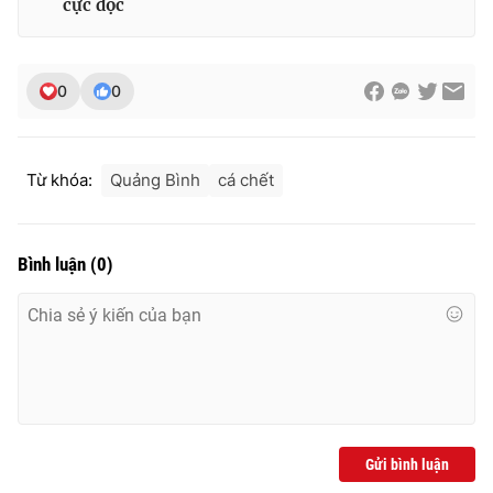
cực độc
0
0
THỜI BÁO VTV
Từ khóa:
Quảng Bình
cá chết
Theo dõi báo trên
Bình luận
(
0
)
Cơ quan chủ quản:
Đài Truyền hình Việt Nam
Cơ quan báo chí:
Thời báo VTV
Giấy phép hoạt động báo in và báo điện tử số 483/GP-BTTTT
cấp ngày 29/12/2023
Tổng Biên tập:
Vũ Thanh Thủy
Phó Tổng Biên tập:
Nguyễn Thị Mỹ Hạnh, Phạm Quốc Thắng,
Nguyễn Trọng Ninh
Gửi bình luận
Tổng đài VTV:
024.38 355 931 - 024.38 355 932