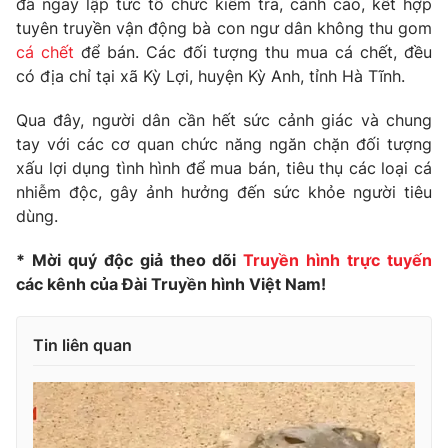
đã ngay lập tức tổ chức kiểm tra, cảnh cáo, kết hợp
Phim VTV
Giải trí
tuyên truyền vận động bà con ngư dân không thu gom
Hậu trường
cá chết
để bán. Các đối tượng thu mua cá chết, đều
Điện ảnh
có địa chỉ tại xã Kỳ Lợi, huyện Kỳ Anh, tỉnh Hà Tĩnh.
Đời sống
Nhân vật
Âm nhạc
Qua đây, người dân cần hết sức cảnh giác và chung
Du lịch
Khán giả
Giáo dục
Sao
tay với các cơ quan chức năng ngăn chặn đối tượng
Làm đẹp
Giải sao mai
xấu lợi dụng tình hình để mua bán, tiêu thụ các loại cá
Tuyển sinh
nhiễm độc, gây ảnh hưởng đến sức khỏe người tiêu
Công nghệ
Chất lượng cuộc sống
dùng.
Học trực tuyến
Hitech Công nghệ tương lai
Giao lưu trực tuyến
* Mời quý độc giả theo dõi
Truyền hình trực tuyến
Sản phẩm
các kênh của Đài Truyền hình Việt Nam!
Lịch phát sóng
Thị trường
Tin liên quan
Tư vấn
Chuyên mục khác
Emagazine
Podcast