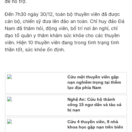
để hỗ trợ.
Phim VTV
Giải trí
Hậu trường
Đến 7h30 ngày 30/12, toàn bộ thuyền viên đã được
Điện ảnh
cán bộ, chiến sỹ đưa lên đảo an toàn. Chỉ huy đảo Đá
Đời sống
Nhân vật
Nam đã thăm hỏi, động viên, bố trí nơi ăn nghỉ, chỉ
Âm nhạc
đạo tổ quân y thăm khám sức khỏe cho các thuyền
Du lịch
Khán giả
Giáo dục
Sao
viên. Hiện 10 thuyền viên đang trong tình trạng tinh
Làm đẹp
Giải sao mai
thần tốt, sức khỏe ổn định.
Tuyển sinh
Công nghệ
Chất lượng cuộc sống
Học trực tuyến
Hitech Công nghệ tương lai
Giao lưu trực tuyến
Cứu một thuyền viên gặp
Sản phẩm
nạn nghiêm trọng tại thềm
lục địa phía Nam
Lịch phát sóng
Thị trường
Nghệ An: Cứu hộ thành
Tư vấn
công 15 ngư dân và tàu cá
bị nạn
Chuyên mục khác
Cứu 4 thuyền viên, 9 nhà
Emagazine
Podcast
khoa học gặp nạn trên biển