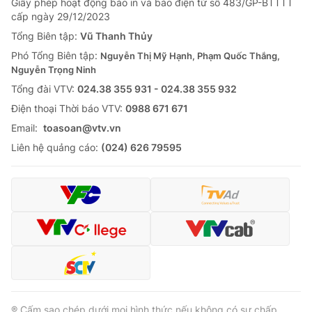
Giấy phép hoạt động báo in và báo điện tử số 483/GP-BTTTT
cấp ngày 29/12/2023
Tổng Biên tập:
Vũ Thanh Thủy
Phó Tổng Biên tập:
Nguyễn Thị Mỹ Hạnh, Phạm Quốc Thắng,
Nguyễn Trọng Ninh
Tổng đài VTV:
024.38 355 931 - 024.38 355 932
Ðiện thoại Thời báo VTV:
0988 671 671
Email:
toasoan@vtv.vn
Liên hệ quảng cáo:
(024) 626 79595
® Cấm sao chép dưới mọi hình thức nếu không có sự chấp