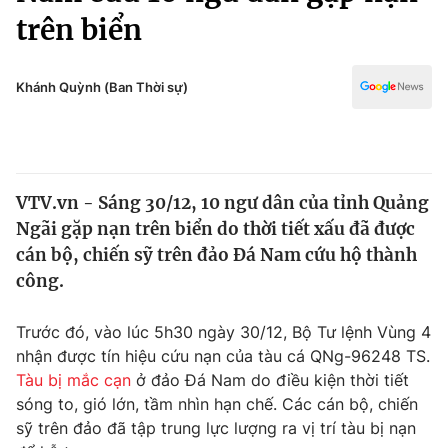
Chính trị
trên biển
Truyền hình
Văn hóa - Giải trí
Xã hội
Y tế
Khánh Quỳnh (Ban Thời sự)
Đời sống
Pháp luật
Công nghệ
Giáo dục
Y tế
VTV.vn - Sáng 30/12, 10 ngư dân của tỉnh Quảng
Ngãi gặp nạn trên biển do thời tiết xấu đã được
Thế giới
cán bộ, chiến sỹ trên đảo Đá Nam cứu hộ thành
Tin tức
công.
Kinh tế
Thế giới đó đây
Trước đó, vào lúc 5h30 ngày 30/12, Bộ Tư lệnh Vùng 4
Tài chính
Dữ liệu và đời sống
nhận được tín hiệu cứu nạn của tàu cá QNg-96248 TS.
Câu chuyện quốc tế
Thị trường
Tàu bị mắc cạn
ở đảo Đá Nam do điều kiện thời tiết
sóng to, gió lớn, tầm nhìn hạn chế. Các cán bộ, chiến
Truyền hình
Góc doanh nghiệp
sỹ trên đảo đã tập trung lực lượng ra vị trí tàu bị nạn