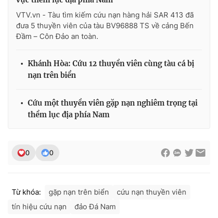
VTV.vn - Tàu tìm kiếm cứu nạn hàng hải SAR 413 đã
đưa 5 thuyền viên của tàu BV96888 TS về cảng Bến
Đầm – Côn Đảo an toàn.
THỜI BÁO VTV
Khánh Hòa: Cứu 12 thuyền viên cùng tàu cá bị
nạn trên biển
Theo dõi báo trên
Cứu một thuyền viên gặp nạn nghiêm trọng tại
thềm lục địa phía Nam
Cơ quan chủ quản:
Đài Truyền hình Việt Nam
Cơ quan báo chí:
Thời báo VTV
Giấy phép hoạt động báo in và báo điện tử số 483/GP-BTTTT
0
0
cấp ngày 29/12/2023
Tổng Biên tập:
Vũ Thanh Thủy
Phó Tổng Biên tập:
Nguyễn Thị Mỹ Hạnh, Phạm Quốc Thắng,
Từ khóa:
gặp nạn trên biển
cứu nạn thuyền viên
Nguyễn Trọng Ninh
tín hiệu cứu nạn
đảo Đá Nam
Tổng đài VTV:
024.38 355 931 - 024.38 355 932