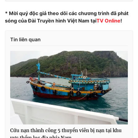
Photo
Infographic
* Mời quý độc giả theo dõi các chương trình đã phát
sóng của Đài Truyền hình Việt Nam tại
TV Online
!
Video
Shorts video
Tin liên quan
VTV Money
VTV Thể thao
VTV Sức khoẻ
Bất động sản
Thị trường 24h
Tấm lòng Việt
VTV4
Vươn mình bằng AI
VTV9
VTV8
Cứu nạn thành công 5 thuyền viên bị nạn tại khu
Liên hệ tòa soạn
English
vực thềm lục địa phía Nam