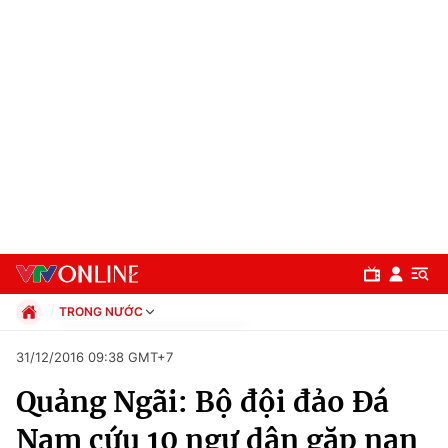
TRONG NƯỚC
Chính trị
31/12/2016 09:38 GMT+7
Xã hội
Quảng Ngãi: Bộ đội đảo Đá
Pháp luật
Chuyên mục
Kinh tế
Nam cứu 10 ngư dân gặp nạn
Thể thao