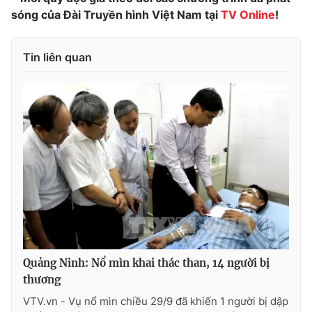
sóng của Đài Truyền hình Việt Nam tại
TV Online
!
Tin liên quan
THỜI BÁO VTV
Theo dõi báo trên
Cơ quan chủ quản:
Đài Truyền hình Việt Nam
Cơ quan báo chí:
Thời báo VTV
Giấy phép hoạt động báo in và báo điện tử số 483/GP-BTTTT
cấp ngày 29/12/2023
Tổng Biên tập:
Vũ Thanh Thủy
Quảng Ninh: Nổ mìn khai thác than, 14 người bị
Phó Tổng Biên tập:
Nguyễn Thị Mỹ Hạnh, Phạm Quốc Thắng,
thương
Nguyễn Trọng Ninh
Tổng đài VTV:
024.38 355 931 - 024.38 355 932
VTV.vn - Vụ nổ mìn chiều 29/9 đã khiến 1 người bị dập