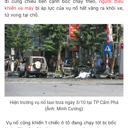
đi cùng chiều bên cạnh bốc cháy theo,
người điều
Phim VTV
Giải trí
khiển xe máy
bị áp lực của vụ nổ hất văng ra khỏi xe,
Hậu trường
tử vong tại chỗ.
Điện ảnh
Đời sống
Nhân vật
Âm nhạc
Du lịch
Khán giả
Giáo dục
Sao
Làm đẹp
Giải sao mai
Tuyển sinh
Công nghệ
Chất lượng cuộc sống
Học trực tuyến
Hitech Công nghệ tương lai
Giao lưu trực tuyến
Sản phẩm
Lịch phát sóng
Thị trường
Tư vấn
Hiện trường vụ nổ taxi trưa ngày 3/10 tại TP Cẩm Phả
(Ảnh: Minh Cương)
Chuyên mục khác
Emagazine
Podcast
Vụ nổ cũng khiến 1 chiếc ô tô đang chạy tới bị bốc