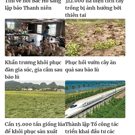
Tìm về nơi Bác Hồ sáng
312.000 ha diện tích cây
lập báo Thanh niên
trồng bị ảnh hưởng bởi
thiên tai
Khẩn trương khôi phục
Phục hồi vườn cây ăn
đàn gia súc, gia cầm sau
quả sau bão lũ
bão lũ
Cần 15.000 tấn giống lúa
Thành lập Tổ công tác
để khôi phục sản xuất
triển khai đầu tư các