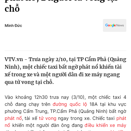
Chính trị
chỗ
Truyền hình
Văn hóa - Giải trí
Xã hội
Y tế
Minh Đức
Đời sống
Pháp luật
Công nghệ
Giáo dục
Y tế
VTV.vn - Trưa ngày 2/10, tại TP Cẩm Phả (Quảng
Ninh), một chiếc taxi bất ngờ phát nổ khiến tài
Thế giới
xế trong xe và một người dân đi xe máy ngang
Tin tức
qua tử vong tại chỗ.
Kinh tế
Thế giới đó đây
Vào khoảng 12h30 trưa nay (3/10), một chiếc taxi 4
Tài chính
Dữ liệu và đời sống
chỗ đang chạy trên
đường quốc lộ
18A tại khu vực
Câu chuyện quốc tế
Thị trường
phường Cẩm Trung, TP.Cẩm Phả (Quảng Ninh) bất ngờ
phát nổ
, tài xế
tử vong
ngay trong xe. Chiếc taxi
phát
Truyền hình
Góc doanh nghiệp
nổ
khiến một người đàn ông đang
điều khiển xe máy