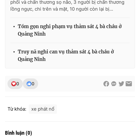
phổi và chấn thương sọ não, 3 người bị chấn thương
Ðiện thoại Thời báo VTV:
024.66 897 897
lồng ngực, chi trên và mặt, 10 người còn lại bị...
Email:
toasoan@vtv.vn
Liên hệ quảng cáo:
024-7300.7108
Tóm gọn nghi phạm vụ thảm sát 4 bà cháu ở
Quảng Ninh
Truy nã nghi can vụ thảm sát 4 bà cháu ở
Quảng Ninh
0
0
Từ khóa:
xe phát nổ
® Cấm sao chép dưới mọi hình thức nếu không có sự chấp
thuận bằng văn bản. Ghi rõ nguồn VTV.vn khi phát hành lại
thông tin từ website này.
Bình luận
(
0
)