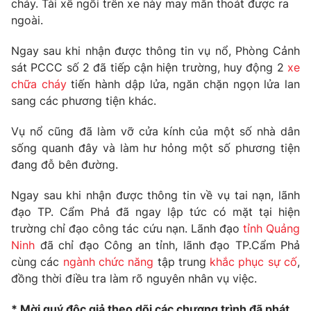
cháy. Tài xế ngồi trên xe này may mắn thoát được ra
ngoài.
Photo
Infographic
Ngay sau khi nhận được thông tin vụ nổ, Phòng Cảnh
Video
Shorts video
sát PCCC số 2 đã tiếp cận hiện trường, huy động 2
xe
chữa cháy
tiến hành dập lửa, ngăn chặn ngọn lửa lan
sang các phương tiện khác.
VTV Money
VTV Thể thao
Vụ nổ cũng đã làm vỡ cửa kính của một số nhà dân
VTV Sức khoẻ
Bất động sản
sống quanh đây và làm hư hỏng một số phương tiện
đang đỗ bên đường.
Thị trường 24h
Tấm lòng Việt
Ngay sau khi nhận được thông tin về vụ tai nạn, lãnh
đạo TP. Cẩm Phả đã ngay lập tức có mặt tại hiện
VTV4
Vươn mình bằng AI
trường chỉ đạo công tác cứu nạn. Lãnh đạo
tỉnh Quảng
Ninh
đã chỉ đạo Công an tỉnh, lãnh đạo TP.Cẩm Phả
cùng các
ngành chức năng
tập trung
khắc phục sự cố
,
VTV9
VTV8
đồng thời điều tra làm rõ nguyên nhân vụ việc.
Liên hệ tòa soạn
English
* Mời quý độc giả theo dõi các chương trình đã phát