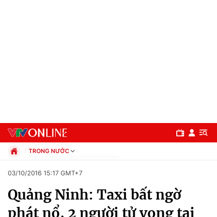
TRONG NƯỚC
Chính trị
03/10/2016 15:17 GMT+7
Xã hội
Quảng Ninh: Taxi bất ngờ
Pháp luật
Chuyên mục
Kinh tế
phát nổ, 2 người tử vong tại
Thể thao