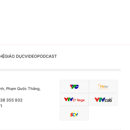
HỆ
GIÁO DỤC
VIDEO
PODCAST
nh, Phạm Quốc Thắng,
.38 355 932
71