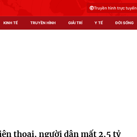
Truyền hình trực tuyến
KINH TẾ
TRUYỀN HÌNH
GIẢI TRÍ
Y TẾ
ĐỜI SỐNG
Pháp luật
Y tế
Truyền hình
Multimedia
Phim VTV
Video
Hậu trường
Shorts video
Nhân vật
Podcast
Khán giả
EMagazine
Giải sao mai
Photo
iện thoại, người dân mất 2,5 tỷ
Infographic