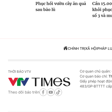
Phục hồi vườn cây ăn quả
Cần 15.00
sau bão lũ
khôi phục
số 3 và m
CHÍNH TRỊ
XÃ HỘI
PHÁP L
Cơ quan chủ quản:
THỜI BÁO VTV
Cơ quan báo chí:
T
Giấy phép hoạt độn
483/GP-BTTTT cấp
Theo dõi báo trên