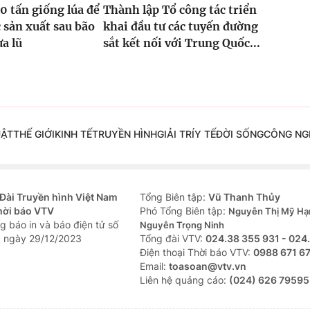
0 tấn giống lúa để
Thành lập Tổ công tác triển
 sản xuất sau bão
khai đầu tư các tuyến đường
ưa lũ
sắt kết nối với Trung Quốc...
UẬT
THẾ GIỚI
KINH TẾ
TRUYỀN HÌNH
GIẢI TRÍ
Y TẾ
ĐỜI SỐNG
CÔNG NG
Đài Truyền hình Việt Nam
Tổng Biên tập:
Vũ Thanh Thủy
hời báo VTV
Phó Tổng Biên tập:
Nguyễn Thị Mỹ Hạ
g báo in và báo điện tử số
Nguyễn Trọng Ninh
 ngày 29/12/2023
Tổng đài VTV:
024.38 355 931 - 024
Ðiện thoại Thời báo VTV:
0988 671 6
Email:
toasoan@vtv.vn
Liên hệ quảng cáo:
(024) 626 79595