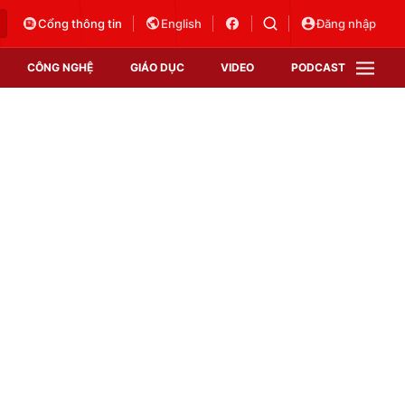
Cổng thông tin
English
Đăng nhập
CÔNG NGHỆ
GIÁO DỤC
VIDEO
PODCAST
VTV Money
VTV Thể thao
VTV Sức khoẻ
Bất động sản
Thị trường 24h
Tấm lòng Việt
Vươn mình bằng AI
VTV4
VTV8
VTV9
Lịch phát sóng
Giao lưu trực tuyến
Sự kiện