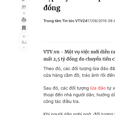
đồng
0
Trung tâm Tin tức VTV24
17/08/2016 08
Giải trí
Đời sống
Điện ảnh
Du lịch
Âm nhạc
Làm đẹp
VTV.vn - Một vụ việc mới diễn ra
Sao
Chất lượng cuộc sốn
mất 2,5 tỷ đồng do chuyển tiền c
Theo đó, các đối tượng lừa đảo đã
cửa hàng cầm đồ, tráo ảnh rồi đến
Sau đó, các đối tượng
lừa đảo
tự x
thoại đến nhà người dân, hướng dẫ
công tác điều tra.
Khi người dân nghi ngờ, đối tượng 