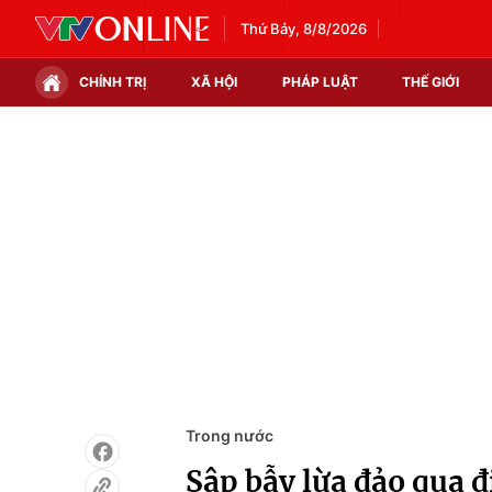
Thứ Bảy, 8/8/2026
CHÍNH TRỊ
XÃ HỘI
PHÁP LUẬT
THẾ GIỚI
Chính trị
Xã hội
Thế giới
Kinh tế
Tin tức
Tài chính
Thế giới đó đây
Thị trường
Câu chuyện quốc tế
Góc doanh nghiệp
Dữ liệu và đời sống
Trong nước
Sập bẫy lừa đảo qua đ