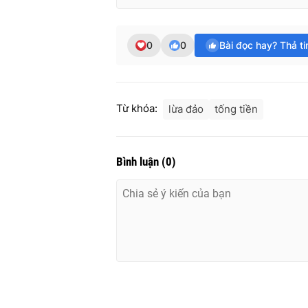
0
0
Bài đọc hay? Thả t
Từ khóa:
lừa đảo
tống tiền
Bình luận
(
0
)