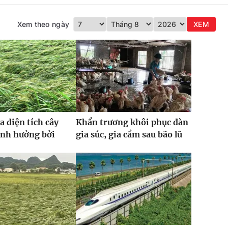
Xem theo ngày
XEM
a diện tích cây
Khẩn trương khôi phục đàn
ảnh hưởng bởi
gia súc, gia cầm sau bão lũ