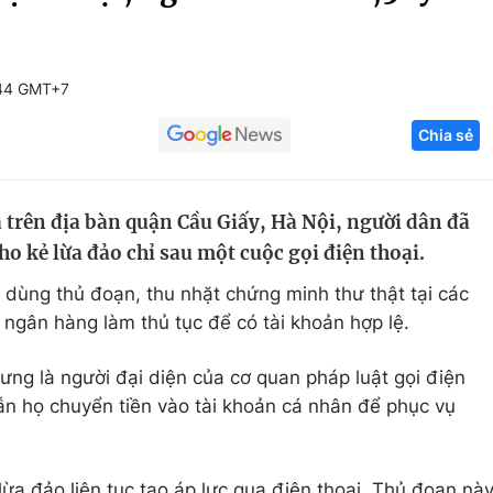
Góc ảnh
:44 GMT+7
Giáo dục
Công nghệ
Chia sẻ
Tuyển sinh
Hitech Công ng
Học trực tuyến
Sản phẩm
 trên địa bàn quận Cầu Giấy, Hà Nội, người dân đã
g
Thị trường
ho kẻ lừa đảo chỉ sau một cuộc gọi điện thoại.
Tư vấn
 dùng thủ đoạn, thu nhặt chứng minh thư thật tại các
 ngân hàng làm thủ tục để có tài khoản hợp lệ.
ưng là người đại diện của cơ quan pháp luật gọi điện
n họ chuyển tiền vào tài khoản cá nhân để phục vụ
lừa đảo liên tục tạo áp lực qua điện thoại. Thủ đoạn nà