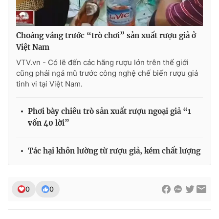
Ðiện thoại Thời báo VTV:
024.66 897 897
Email:
toasoan@vtv.vn
Liên hệ quảng cáo:
024-7300.7108
Choáng váng trước “trò chơi” sản xuất rượu giả ở
Việt Nam
VTV.vn - Có lẽ đến các hãng rượu lớn trên thế giới
cũng phải ngả mũ trước công nghệ chế biến rượu giả
tinh vi tại Việt Nam.
Phơi bày chiêu trò sản xuất rượu ngoại giả “1
vốn 40 lời”
Tác hại khôn lường từ rượu giả, kém chất lượng
® Cấm sao chép dưới mọi hình thức nếu không có sự chấp
thuận bằng văn bản. Ghi rõ nguồn VTV.vn khi phát hành lại
0
0
thông tin từ website này.