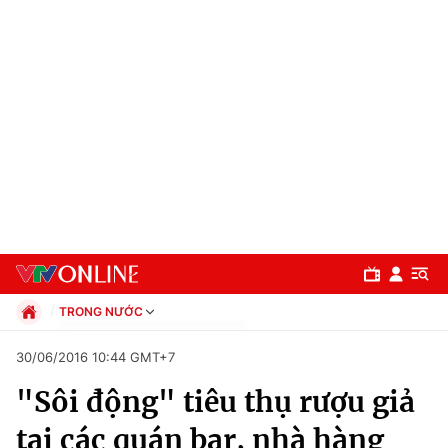
TRONG NƯỚC
Chính trị
30/06/2016 10:44 GMT+7
Xã hội
"Sôi động" tiêu thụ rượu giả
Pháp luật
Chuyên mục
Kinh tế
tại các quán bar, nhà hàng
Thể thao