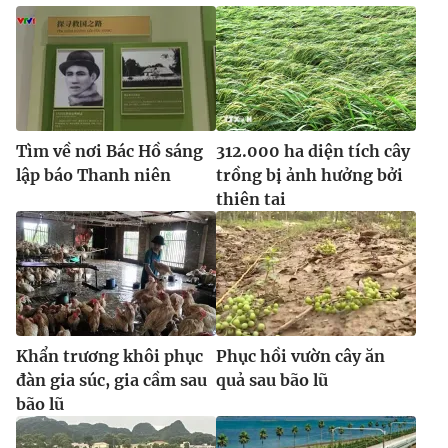
Tìm về nơi Bác Hồ sáng
312.000 ha diện tích cây
lập báo Thanh niên
trồng bị ảnh hưởng bởi
thiên tai
Khẩn trương khôi phục
Phục hồi vườn cây ăn
đàn gia súc, gia cầm sau
quả sau bão lũ
bão lũ