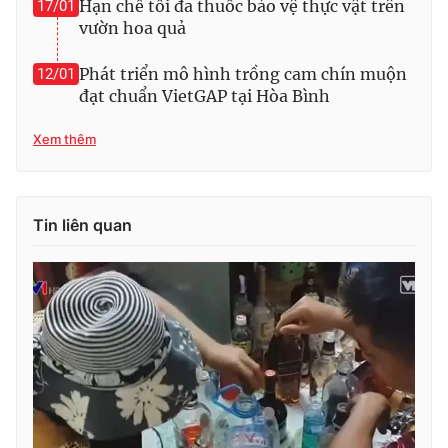
Hạn chế tối đa thuốc bảo vệ thực vật trên
17/01
vườn hoa quả
Phát triển mô hình trồng cam chín muộn
12/01
đạt chuẩn VietGAP tại Hòa Bình
THỜI BÁO VTV
Xem thêm
Theo dõi báo trên
Tin liên quan
Cơ quan chủ quản:
Đài Truyền hình Việt Nam
Cơ quan báo chí:
Thời báo VTV
Giấy phép hoạt động báo in và báo điện tử số 483/GP-BTTTT
cấp ngày 29/12/2023
Tổng Biên tập:
Vũ Thanh Thủy
Phó Tổng Biên tập:
Nguyễn Thị Mỹ Hạnh, Phạm Quốc Thắng,
Nguyễn Trọng Ninh
Tổng đài VTV:
024.38 355 931 - 024.38 355 932