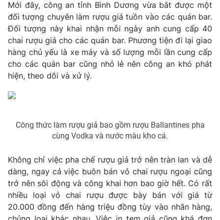
Phim VTV
Mới đây, công an tỉnh Bình Dương vừa bắt được một
Giải trí
đối tượng chuyên làm rượu giả tuồn vào các quán bar.
Hậu trường
Đối tượng này khai nhận mỗi ngày anh cung cấp 40
Điện ảnh
Đời sống
chai rượu giả cho các quán bar. Phương tiện đi lại giao
Nhân vật
Âm nhạc
hàng chủ yếu là xe máy và số lượng mỗi lần cung cấp
Du lịch
Khán giả
cho các quán bar cũng nhỏ lẻ nên công an khó phát
Giáo dục
Sao
hiện, theo dõi và xử lý.
Làm đẹp
Giải sao mai
Tuyển sinh
Công nghệ
Chất lượng cuộc sống
Học trực tuyến
Hitech Công nghệ tương lai
Giao lưu trực tuyến
Công thức làm rượu giả bao gồm rượu Ballantines pha
Sản phẩm
cùng Vodka và nước màu kho cá.
Lịch phát sóng
Thị trường
Không chỉ việc pha chế rượu giả trở nên tràn lan và dễ
dàng, ngay cả việc buôn bán vỏ chai rượu ngoại cũng
Tư vấn
trở nên sôi động và công khai hơn bao giờ hết. Có rất
Chuyên mục khác
nhiều loại vỏ chai rượu được bày bán với giá từ
20.000 đồng đến hàng triệu đồng tùy vào nhãn hàng,
Emagazine
Podcast
chủng loại khác nhau. Việc in tem giả cũng khá đơn