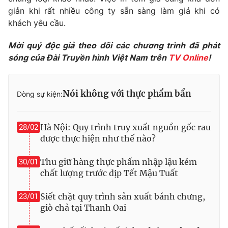
giản khi rất nhiều công ty sẵn sàng làm giả khi có
Photo
Infographic
khách yêu cầu.
Mời quý độc giả theo dõi các chương trình đã phát
Video
Shorts video
sóng của Đài Truyền hình Việt Nam trên
TV Online
!
VTV Money
VTV Thể thao
Nói không với thực phẩm bẩn
Dòng sự kiện:
VTV Sức khoẻ
Bất động sản
Hà Nội: Quy trình truy xuất nguồn gốc rau
28/02
Thị trường 24h
Tấm lòng Việt
được thực hiện như thế nào?
Thu giữ hàng thực phẩm nhập lậu kém
30/01
VTV4
Vươn mình bằng AI
chất lượng trước dịp Tết Mậu Tuất
VTV9
VTV8
Siết chặt quy trình sản xuất bánh chưng,
23/01
giò chả tại Thanh Oai
Liên hệ tòa soạn
English