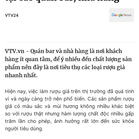
Chính trị
Truyền hình
Văn hóa - Giải trí
VTV24
Xã hội
Y tế
Đời sống
Pháp luật
Công nghệ
Giáo dục
VTV.vn - Quán bar và nhà hàng là nơi khách
Y tế
hàng ít quan tâm, để ý nhiều đến chất lượng sản
phẩm nên đây là nơi tiêu thụ các loại rượu giả
Thế giới
nhanh nhất.
Tin tức
Hiện nay, việc làm rượu giả trên thị trường đã quá tinh
Kinh tế
vi và ngày càng trở nên phổ biến. Các sản phẩm rượu
Thế giới đó đây
Tài chính
giả có màu sắc và mùi hương không nhiều khác biệt
Dữ liệu và đời sống
Câu chuyện quốc tế
so với rượu thật nhưng hàm lượng chất độc nhiều gấp
Thị trường
trăm lần cho phép, ảnh hưởng rất lớn đến sức khỏe
Truyền hình
người tiêu dùng.
Góc doanh nghiệp