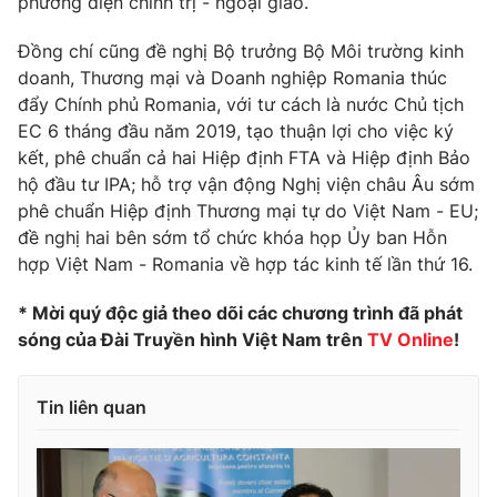
phương diện chính trị - ngoại giao.
Phim VTV
Giải trí
Hậu trường
Đồng chí cũng đề nghị Bộ trưởng Bộ Môi trường kinh
Điện ảnh
doanh, Thương mại và Doanh nghiệp Romania thúc
Đời sống
Nhân vật
đẩy Chính phủ Romania, với tư cách là nước Chủ tịch
Âm nhạc
EC 6 tháng đầu năm 2019, tạo thuận lợi cho việc ký
Du lịch
Khán giả
Giáo dục
kết, phê chuẩn cả hai Hiệp định FTA và Hiệp định Bảo
Sao
Làm đẹp
Giải sao mai
hộ đầu tư IPA; hỗ trợ vận động Nghị viện châu Âu sớm
Tuyển sinh
phê chuẩn Hiệp định Thương mại tự do Việt Nam - EU;
Công nghệ
Chất lượng cuộc sống
đề nghị hai bên sớm tổ chức khóa họp Ủy ban Hỗn
Học trực tuyến
Hitech Công nghệ tương lai
hợp Việt Nam - Romania về hợp tác kinh tế lần thứ 16.
Giao lưu trực tuyến
Sản phẩm
* Mời quý độc giả theo dõi các chương trình đã phát
sóng của Đài Truyền hình Việt Nam trên
TV Online
!
Lịch phát sóng
Thị trường
Tư vấn
Tin liên quan
Chuyên mục khác
Emagazine
Podcast