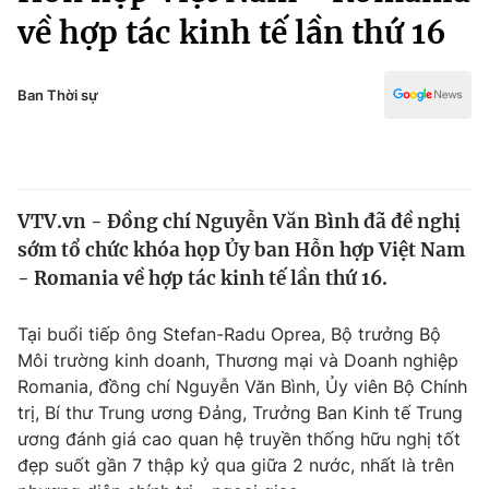
Chính trị
về hợp tác kinh tế lần thứ 16
Truyền hình
Văn hóa - Giải trí
Xã hội
Y tế
Ban Thời sự
Đời sống
Pháp luật
Công nghệ
Giáo dục
Y tế
VTV.vn - Đồng chí Nguyễn Văn Bình đã đề nghị
sớm tổ chức khóa họp Ủy ban Hỗn hợp Việt Nam
Thế giới
- Romania về hợp tác kinh tế lần thứ 16.
Tin tức
Kinh tế
Tại buổi tiếp ông Stefan-Radu Oprea, Bộ trưởng Bộ
Thế giới đó đây
Môi trường kinh doanh, Thương mại và Doanh nghiệp
Tài chính
Dữ liệu và đời sống
Romania, đồng chí Nguyễn Văn Bình, Ủy viên Bộ Chính
Câu chuyện quốc tế
Thị trường
trị, Bí thư Trung ương Đảng, Trưởng Ban Kinh tế Trung
ương đánh giá cao quan hệ truyền thống hữu nghị tốt
Truyền hình
Góc doanh nghiệp
đẹp suốt gần 7 thập kỷ qua giữa 2 nước, nhất là trên