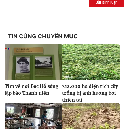
Gửi bình luận
Ðiện thoại Thời báo VTV:
024.66 897 897
Email:
toasoan@vtv.vn
Liên hệ quảng cáo:
024-7300.7108
TIN CÙNG CHUYÊN MỤC
Tìm về nơi Bác Hồ sáng
312.000 ha diện tích cây
lập báo Thanh niên
trồng bị ảnh hưởng bởi
thiên tai
® Cấm sao chép dưới mọi hình thức nếu không có sự chấp
thuận bằng văn bản. Ghi rõ nguồn VTV.vn khi phát hành lại
thông tin từ website này.