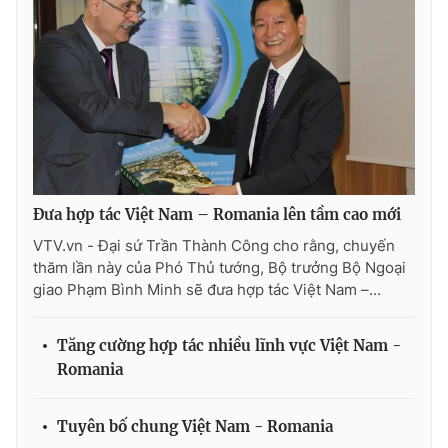
Photo
Infographic
Video
Shorts video
VTV Money
VTV Thể thao
VTV Sức khoẻ
Bất động sản
Đưa hợp tác Việt Nam – Romania lên tầm cao mới
VTV.vn - Đại sứ Trần Thành Công cho rằng, chuyến
Thị trường 24h
Tấm lòng Việt
thăm lần này của Phó Thủ tướng, Bộ trưởng Bộ Ngoại
giao Phạm Bình Minh sẽ đưa hợp tác Việt Nam –...
VTV4
Vươn mình bằng AI
Tăng cường hợp tác nhiều lĩnh vực Việt Nam -
Romania
VTV9
VTV8
Tuyên bố chung Việt Nam - Romania
Liên hệ tòa soạn
English