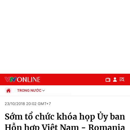
TRONG NƯỚC
Chính trị
23/10/2018 20:02 GMT+7
Xã hội
Sớm tổ chức khóa họp Ủy ban
Pháp luật
Chuyên mục
Kinh tế
Hỗn hợp Việt Nam - Romania
Thể thao