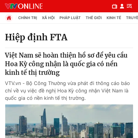
CHÍNH TRỊ
XÃ HỘI
PHÁP LUẬT
THẾ GIỚI
KINH TẾ
TRUYỀ
Hiệp định FTA
Chuyên mục
Việt Nam sẽ hoàn thiện hồ sơ để yêu cầu
Chính trị
Hoa Kỳ công nhận là quốc gia có nền
kinh tế thị trường
Xã hội
VTV.vn - Bộ Công Thường vừa phát đi thông cáo báo
chí về vụ việc đề nghị Hoa Kỳ công nhận Việt Nam là
Pháp luật
quốc gia có nền kinh tế thị trường.
Y tế
Thế giới