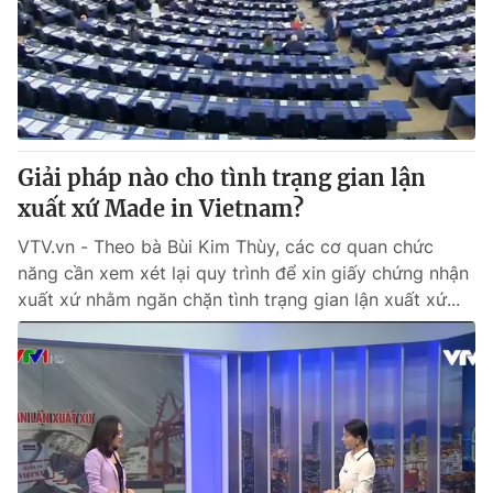
Giao lưu trực tuyến
Sản phẩm
Lịch phát sóng
Thị trường
Tư vấn
Chuyên mục khác
Giải pháp nào cho tình trạng gian lận
Emagazine
Podcast
xuất xứ Made in Vietnam?
VTV.vn - Theo bà Bùi Kim Thùy, các cơ quan chức
Photo
Infographic
năng cần xem xét lại quy trình để xin giấy chứng nhận
xuất xứ nhằm ngăn chặn tình trạng gian lận xuất xứ...
Video
Shorts video
VTV Money
VTV Thể thao
VTV Sức khoẻ
Bất động sản