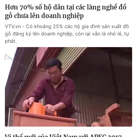
Hơn 70% số hộ dân tại các làng nghề đồ
gỗ chưa lên doanh nghiệp
VTV.vn - Có khoảng 25% các hộ gia đình sản xuất đồ
gỗ đăng ký lên doanh nghiệp, còn lại vẫn là nhỏ lẻ, tự
phát.