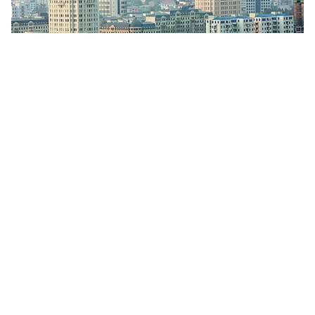
Tin mới
Video
Live
Emagazine
Trang chủ
Xuất khẩu của Việt Nam sang EU có thể
tăng 10% nhờ Hiệp định FTA
VTV.vn - Theo dự báo, nhờ tác động của Hiệp định
thương mại tự do FTA, xuất khẩu của Việt Nam sang
EU ước tính sẽ tăng trưởng thêm 10% đến năm 2025.