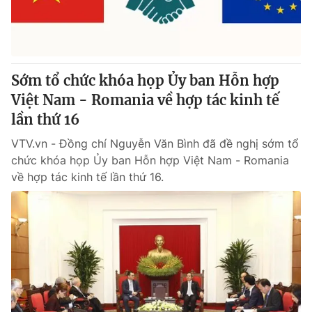
Giấy phép hoạt động báo in và báo điện tử số 483/GP-BTTTT
cấp ngày 29/12/2023
Tổng Biên tập:
Vũ Thanh Thủy
Phó Tổng Biên tập:
Nguyễn Thị Mỹ Hạnh, Phạm Quốc Thắng,
Sớm tổ chức khóa họp Ủy ban Hỗn hợp
Nguyễn Trọng Ninh
Tổng đài VTV:
Việt Nam - Romania về hợp tác kinh tế
024.38 355 931 - 024.38 355 932
Ðiện thoại Thời báo VTV:
lần thứ 16
024.66 897 897
Email:
toasoan@vtv.vn
VTV.vn - Đồng chí Nguyễn Văn Bình đã đề nghị sớm tổ
Liên hệ quảng cáo:
024-7300.7108
chức khóa họp Ủy ban Hỗn hợp Việt Nam - Romania
về hợp tác kinh tế lần thứ 16.