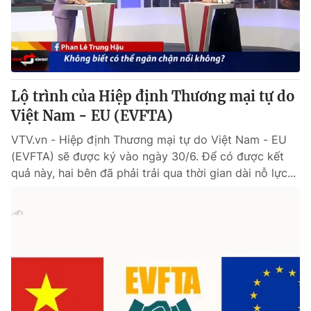
Thị trường 24h
Tấm lòng Việt
VTV4
Vươn mình bằng AI
VTV9
VTV8
Lộ trình của Hiệp định Thương mại tự do
Việt Nam - EU (EVFTA)
Liên hệ tòa soạn
English
VTV.vn - Hiệp định Thương mại tự do Việt Nam - EU
(EVFTA) sẽ được ký vào ngày 30/6. Để có được kết
quả này, hai bên đã phải trải qua thời gian dài nỗ lực...
THỜI BÁO VTV
Theo dõi báo trên
Cơ quan chủ quản:
Đài Truyền hình Việt Nam
Cơ quan báo chí:
Thời báo VTV