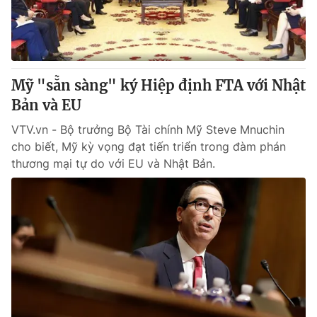
® Cấm sao chép dưới mọi hình thức nếu không có sự chấp
thuận bằng văn bản. Ghi rõ nguồn VTV.vn khi phát hành lại
thông tin từ website này.
Mỹ "sẵn sàng" ký Hiệp định FTA với Nhật
Bản và EU
VTV.vn - Bộ trưởng Bộ Tài chính Mỹ Steve Mnuchin
cho biết, Mỹ kỳ vọng đạt tiến triển trong đàm phán
thương mại tự do với EU và Nhật Bản.