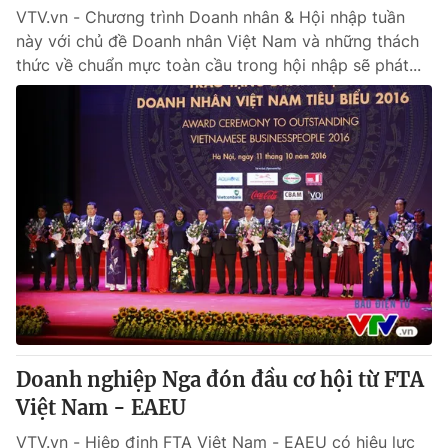
VTV.vn - Chương trình Doanh nhân & Hội nhập tuần
này với chủ đề Doanh nhân Việt Nam và những thách
thức về chuẩn mực toàn cầu trong hội nhập sẽ phát...
Doanh nghiệp Nga đón đầu cơ hội từ FTA
Việt Nam - EAEU
VTV.vn - Hiệp định FTA Việt Nam - EAEU có hiệu lực