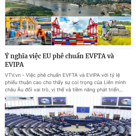
Tin tức
Kinh tế
Thế giới đó đây
Tài chính
Dữ liệu và đời sống
Câu chuyện quốc tế
Thị trường
Truyền hình
Góc doanh nghiệp
Ý nghĩa việc EU phê chuẩn EVFTA và
Phim VTV
EVIPA
Giải trí
Hậu trường
VTV.vn - Việc phê chuẩn EVFTA và EVIPA với tỷ lệ
Điện ảnh
phiếu thuận cao cho thấy sự coi trọng của Liên minh
Đời sống
Nhân vật
châu Âu đối vai trò, vị thế và tiềm năng phát triển...
Âm nhạc
Du lịch
Khán giả
Giáo dục
Sao
Làm đẹp
Giải sao mai
Tuyển sinh
Công nghệ
Chất lượng cuộc sống
Học trực tuyến
Hitech Công nghệ tương lai