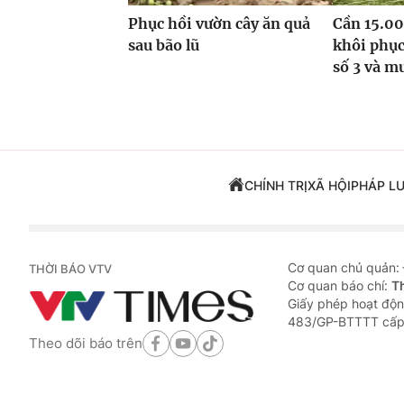
Phục hồi vườn cây ăn quả
Cần 15.00
sau bão lũ
khôi phục
số 3 và m
CHÍNH TRỊ
XÃ HỘI
PHÁP L
Cơ quan chủ quản:
THỜI BÁO VTV
Cơ quan báo chí:
T
Giấy phép hoạt độn
483/GP-BTTTT cấp
Theo dõi báo trên