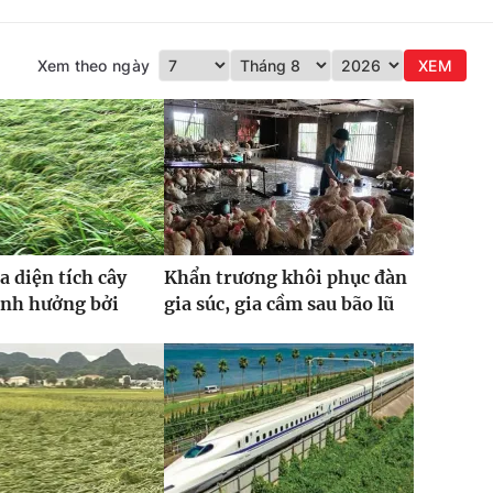
Xem theo ngày
XEM
a diện tích cây
Khẩn trương khôi phục đàn
ảnh hưởng bởi
gia súc, gia cầm sau bão lũ