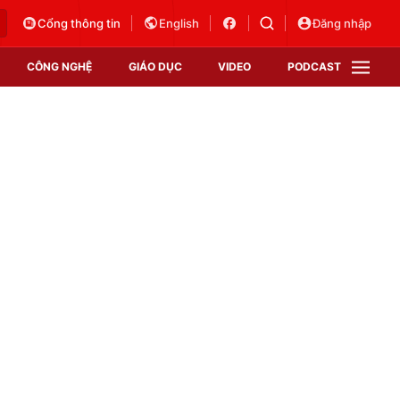
Cổng thông tin
English
Đăng nhập
CÔNG NGHỆ
GIÁO DỤC
VIDEO
PODCAST
VTV Money
VTV Thể thao
VTV Sức khoẻ
Bất động sản
Thị trường 24h
Tấm lòng Việt
Vươn mình bằng AI
VTV4
VTV8
VTV9
Lịch phát sóng
Giao lưu trực tuyến
Sự kiện