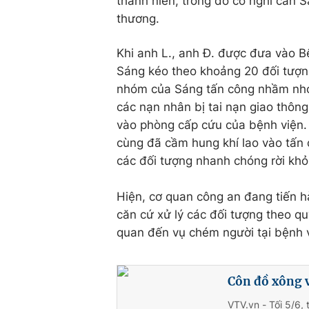
thanh niên, trong đó có nghi can
thương.
Khi anh L., anh Đ. được đưa vào 
Sáng kéo theo khoảng 20 đối tượn
nhóm của Sáng tấn công nhầm nhó
các nạn nhân bị tai nạn giao thôn
vào phòng cấp cứu của bệnh viện. 
cùng đã cầm hung khí lao vào tấn 
các đối tượng nhanh chóng rời khỏi
Hiện, cơ quan công an đang tiến hà
căn cứ xử lý các đối tượng theo quy
quan đến vụ chém người tại bệnh v
Côn đồ xông 
VTV.vn - Tối 5/6,