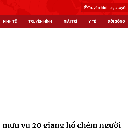
Truyền hình trực tuyến
KINH TẾ
TRUYỀN HÌNH
GIẢI TRÍ
Y TẾ
ĐỜI SỐNG
Pháp luật
Y tế
Truyền hình
Multimedia
Phim VTV
Video
Hậu trường
Shorts video
Nhân vật
Podcast
Khán giả
EMagazine
Giải sao mai
Photo
ủ mưu vụ 20 giang hồ chém người
Infographic