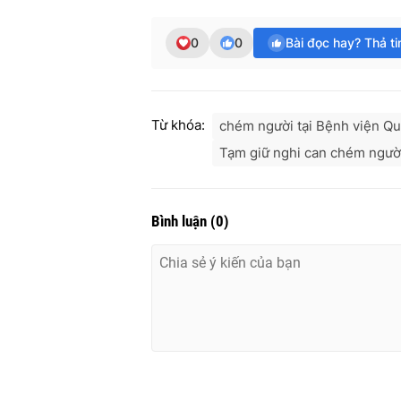
0
0
Bài đọc hay? Thả t
Từ khóa:
chém người tại Bệnh viện Q
Tạm giữ nghi can chém người
Bình luận
(
0
)