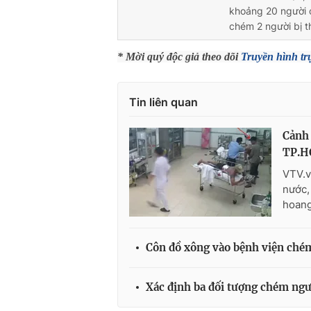
khoảng 20 người 
chém 2 người bị 
* Mời quý độc giả theo dõi
Truyền hình tr
Tin liên quan
Cảnh 
TP.
VTV.v
nước,
hoang
Côn đồ xông vào bệnh viện ché
Xác định ba đối tượng chém ngư