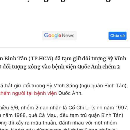
Góc ảnh
Giáo dục
Công nghệ
Chia sẻ
Tuyển sinh
Hitech Công ng
Học trực tuyến
Sản phẩm
ận Bình Tân (TP.HCM) đã tạm giữ đối tượng Sỳ Vĩnh
g
Thị trường
 đối tượng xông vào bệnh viện Quốc Ánh chém 2
Tư vấn
ã bắt giữ đối tượng Sỳ Vĩnh Sáng (ngụ quận Bình Tân),
chém người tại bệnh viện
Quốc Ánh.
hiều 5/6, nhóm 2 nạn nhân là Cổ Chi L. (sinh năm 1997,
nh năm 1988, quê Cà Mau, đều tạm trú quận Bình Tân)
hương thì xảy ra mâu thuẫn, đánh nhau với một nhóm