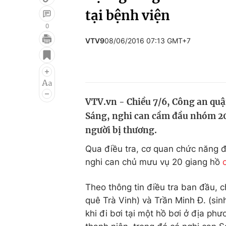
tại bệnh viện
0
VTV9
08/06/2016 07:13 GMT+7
Giải trí
Đời sống
Điện ảnh
Du lịch
Âm nhạc
Làm đẹp
VTV.vn - Chiều 7/6, Công an qu
Sao
Chất lượng cuộc sốn
Sáng, nghi can cầm đầu nhóm 20
người bị thương.
Qua điều tra, cơ quan chức năng đ
nghi can chủ mưu vụ 20 giang hồ
Theo thông tin điều tra ban đầu, c
quê Trà Vinh) và Trần Minh Đ. (si
khi đi bơi tại một hồ bơi ở địa p