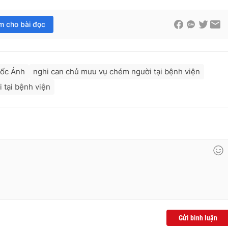
im cho bài đọc
uốc Ánh
nghi can chủ mưu vụ chém người tại bệnh viện
 tại bệnh viện
Gửi bình luận