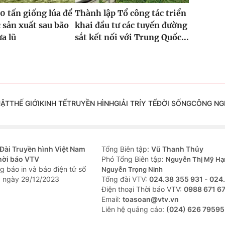
0 tấn giống lúa để
Thành lập Tổ công tác triển
 sản xuất sau bão
khai đầu tư các tuyến đường
ưa lũ
sắt kết nối với Trung Quốc...
UẬT
THẾ GIỚI
KINH TẾ
TRUYỀN HÌNH
GIẢI TRÍ
Y TẾ
ĐỜI SỐNG
CÔNG NG
Đài Truyền hình Việt Nam
Tổng Biên tập:
Vũ Thanh Thủy
hời báo VTV
Phó Tổng Biên tập:
Nguyễn Thị Mỹ Hạ
g báo in và báo điện tử số
Nguyễn Trọng Ninh
 ngày 29/12/2023
Tổng đài VTV:
024.38 355 931 - 024
Ðiện thoại Thời báo VTV:
0988 671 6
Email:
toasoan@vtv.vn
Liên hệ quảng cáo:
(024) 626 79595