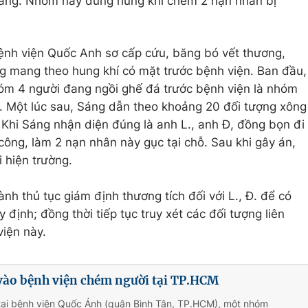
 Sáng. Nhóm này dùng hung khí chém 2 nạn nhân bị
Bệnh viện Quốc Anh sơ cấp cứu, băng bó vết thương,
g mang theo hung khí có mặt trước bệnh viện. Ban đầu,
m 4 người đang ngồi ghế đá trước bệnh viện là nhóm
g. Một lúc sau, Sáng dẫn theo khoảng 20 đối tượng xông
Khi Sáng nhận diện đúng là anh L., anh Đ, đồng bọn đi
công, làm 2 nạn nhân này gục tại chỗ. Sau khi gây án,
 hiện trường.
nh thủ tục giám định thương tích đối với L., Đ. để có
 định; đồng thời tiếp tục truy xét các đối tượng liên
iện này.
vào bệnh viện chém người tại TP.HCM
 tại bệnh viện Quốc Ánh (quận Bình Tân, TP.HCM), một nhóm