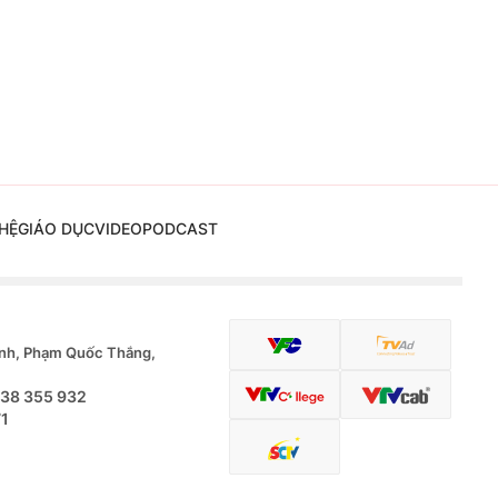
HỆ
GIÁO DỤC
VIDEO
PODCAST
nh, Phạm Quốc Thắng,
.38 355 932
71