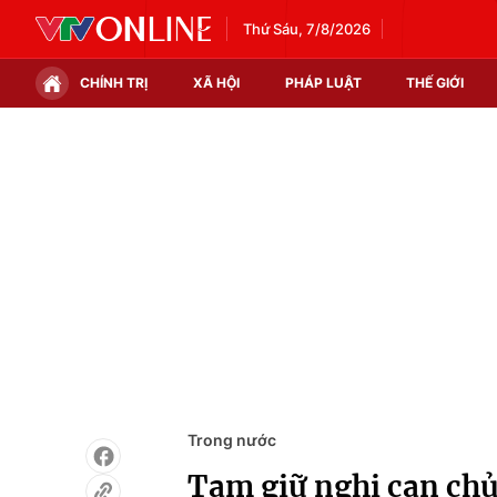
Thứ Sáu, 7/8/2026
CHÍNH TRỊ
XÃ HỘI
PHÁP LUẬT
THẾ GIỚI
Chính trị
Xã hội
Thế giới
Kinh tế
Tin tức
Tài chính
Thế giới đó đây
Thị trường
Câu chuyện quốc tế
Góc doanh nghiệp
Dữ liệu và đời sống
Trong nước
Tạm giữ nghi can ch