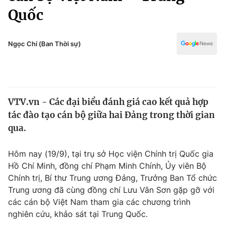
Chính trị
Quốc
Truyền hình
Văn hóa - Giải trí
Xã hội
Y tế
Ngọc Chí (Ban Thời sự)
Đời sống
Pháp luật
Công nghệ
Giáo dục
Y tế
VTV.vn - Các đại biểu đánh giá cao kết quả hợp
tác đào tạo cán bộ giữa hai Đảng trong thời gian
Thế giới
qua.
Tin tức
Kinh tế
Hôm nay (19/9), tại trụ sở Học viện Chính trị Quốc gia
Thế giới đó đây
Hồ Chí Minh, đồng chí Phạm Minh Chính, Ủy viên Bộ
Tài chính
Dữ liệu và đời sống
Chính trị, Bí thư Trung ương Đảng, Trưởng Ban Tổ chức
Câu chuyện quốc tế
Thị trường
Trung ương đã cùng đồng chí Lưu Vân Sơn gặp gỡ với
các cán bộ Việt Nam tham gia các chương trình
Truyền hình
Góc doanh nghiệp
nghiên cứu, khảo sát tại Trung Quốc.