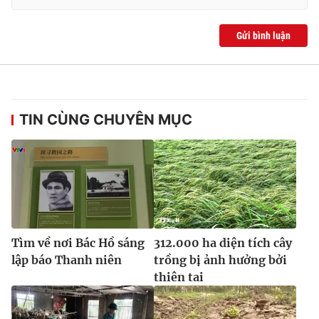
Ðiện thoại Thời báo VTV:
024.66 897 897
Email:
toasoan@vtv.vn
Gửi bình luận
Liên hệ quảng cáo:
024-7300.7108
TIN CÙNG CHUYÊN MỤC
Tìm về nơi Bác Hồ sáng
312.000 ha diện tích cây
® Cấm sao chép dưới mọi hình thức nếu không có sự chấp
lập báo Thanh niên
trồng bị ảnh hưởng bởi
thuận bằng văn bản. Ghi rõ nguồn VTV.vn khi phát hành lại
thiên tai
thông tin từ website này.