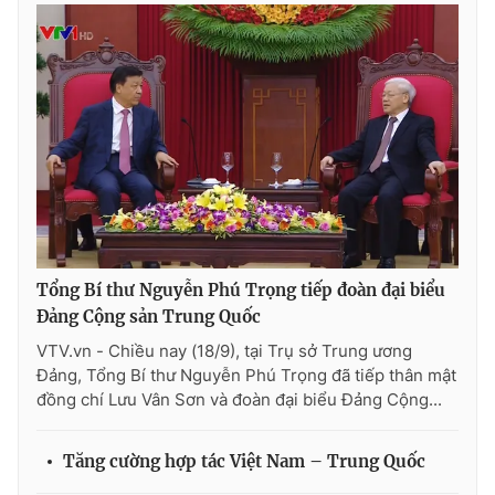
Photo
Infographic
Video
Shorts video
VTV Money
VTV Thể thao
VTV Sức khoẻ
Bất động sản
Tổng Bí thư Nguyễn Phú Trọng tiếp đoàn đại biểu
Thị trường 24h
Tấm lòng Việt
Đảng Cộng sản Trung Quốc
VTV.vn - Chiều nay (18/9), tại Trụ sở Trung ương
VTV4
Vươn mình bằng AI
Đảng, Tổng Bí thư Nguyễn Phú Trọng đã tiếp thân mật
đồng chí Lưu Vân Sơn và đoàn đại biểu Đảng Cộng...
VTV9
VTV8
Tăng cường hợp tác Việt Nam – Trung Quốc
Liên hệ tòa soạn
English