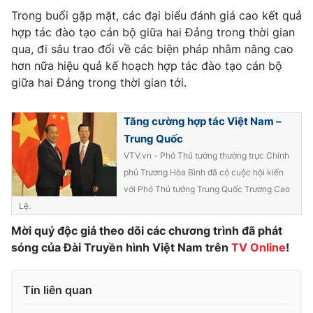
Phim VTV
Giải trí
Trong buổi gặp mặt, các đại biểu đánh giá cao kết quả
Hậu trường
hợp tác đào tạo cán bộ giữa hai Đảng trong thời gian
Điện ảnh
qua, đi sâu trao đổi về các biện pháp nhằm nâng cao
Đời sống
Nhân vật
hơn nữa hiệu quả kế hoạch hợp tác đào tạo cán bộ
Âm nhạc
giữa hai Đảng trong thời gian tới.
Du lịch
Khán giả
Giáo dục
Sao
Làm đẹp
Giải sao mai
Tăng cường hợp tác Việt Nam –
Tuyển sinh
Công nghệ
Trung Quốc
Chất lượng cuộc sống
Học trực tuyến
VTV.vn - Phó Thủ tướng thường trực Chính
Hitech Công nghệ tương lai
phủ Trương Hòa Bình đã có cuộc hội kiến
Giao lưu trực tuyến
với Phó Thủ tướng Trung Quốc Trương Cao
Sản phẩm
Lệ.
Lịch phát sóng
Thị trường
Mời quý độc giả theo dõi các chương trình đã phát
sóng của Đài Truyền hình Việt Nam trên
TV Online
!
Tư vấn
Chuyên mục khác
Tin liên quan
Emagazine
Podcast