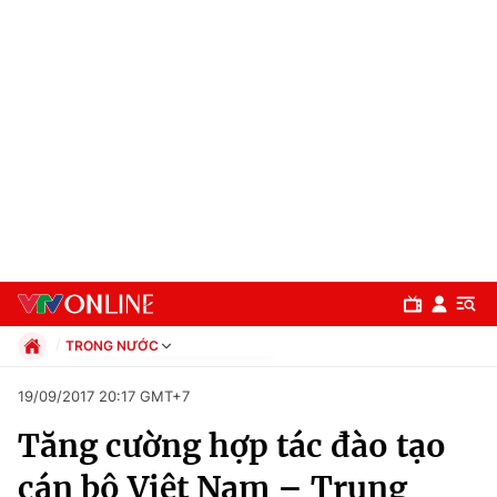
TRONG NƯỚC
Chính trị
19/09/2017 20:17 GMT+7
Xã hội
Tăng cường hợp tác đào tạo
Pháp luật
Chuyên mục
Kinh tế
cán bộ Việt Nam – Trung
Thể thao