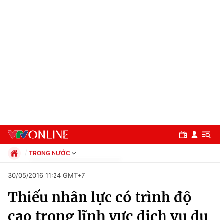
TRONG NƯỚC
Chính trị
30/05/2016 11:24 GMT+7
Xã hội
Thiếu nhân lực có trình độ
Pháp luật
Chuyên mục
Kinh tế
cao trong lĩnh vực dịch vụ du
Thể thao