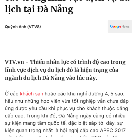
Chính trị
lịch tại Đà Nẵng
Truyền hình
Văn hóa - Giải trí
Xã hội
Y tế
Quỳnh Anh (VTV8)
Đời sống
Pháp luật
Công nghệ
Giáo dục
Y tế
VTV.vn - Thiếu nhân lực có trình độ cao trong
lĩnh vực dịch vụ du lịch đó là hiện trạng của
Thế giới
ngành du lịch Đà Nẵng vào lúc này.
Tin tức
Kinh tế
Ở các
khách sạn
hoặc các khu nghỉ dưỡng 4, 5 sao,
Thế giới đó đây
hầu như những học viên vừa tốt nghiệp vẫn chưa đáp
Tài chính
Dữ liệu và đời sống
ứng được yêu cầu khi phục vụ cho khách thuộc đẳng
Câu chuyện quốc tế
Thị trường
cấp cao. Trong khi đó, Đà Nẵng ngày càng có nhiều
sự kiện mang tầm quốc tế, đặc biệt sắp tới đây, sự
Truyền hình
Góc doanh nghiệp
kiện quan trọng nhất là hội nghị cấp cao APEC 2017