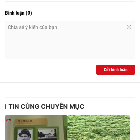
Bình luận
(
0
)
THỜI BÁO VTV
Theo dõi báo trên
Gửi bình luận
Cơ quan chủ quản:
Đài Truyền hình Việt Nam
Cơ quan báo chí:
Thời báo VTV
Giấy phép hoạt động báo in và báo điện tử số 483/GP-BTTTT
cấp ngày 29/12/2023
TIN CÙNG CHUYÊN MỤC
Tổng Biên tập:
Vũ Thanh Thủy
Phó Tổng Biên tập:
Nguyễn Thị Mỹ Hạnh, Phạm Quốc Thắng,
Nguyễn Trọng Ninh
Tổng đài VTV:
024.38 355 931 - 024.38 355 932