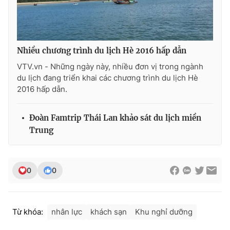
Photo
Infographic
Video
Shorts video
Nhiều chương trình du lịch Hè 2016 hấp dẫn
VTV.vn - Những ngày này, nhiều đơn vị trong ngành
VTV Money
VTV Thể thao
du lịch đang triển khai các chương trình du lịch Hè
2016 hấp dẫn.
VTV Sức khoẻ
Bất động sản
Đoàn Famtrip Thái Lan khảo sát du lịch miền
Trung
Thị trường 24h
Tấm lòng Việt
VTV4
Vươn mình bằng AI
0
0
VTV9
VTV8
Từ khóa:
nhân lực
khách sạn
Khu nghỉ dưỡng
Liên hệ tòa soạn
English