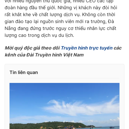
với nhiều nguyên thủ quốc gia, nhiều CEO các tập
Phim VTV
Giải trí
đoàn hàng đầu thế giới. Những vị khách này đòi hỏi
Hậu trường
rất khắt khe về chất lượng dịch vụ. Không còn thời
Điện ảnh
gian đào tạo lại nguồn sinh viên mới ra trường, Đà
Đời sống
Nhân vật
Nẵng đang đứng trước nguy cơ thiếu nhân lực chất
Âm nhạc
Du lịch
lượng cao trong dịch vụ du lịch.
Khán giả
Giáo dục
Sao
Làm đẹp
Giải sao mai
Mời quý độc giả theo dõi
Truyền hình trực tuyến
các
Tuyển sinh
kênh của Đài Truyền hình Việt Nam
Công nghệ
Chất lượng cuộc sống
Học trực tuyến
Hitech Công nghệ tương lai
Tin liên quan
Giao lưu trực tuyến
Sản phẩm
Lịch phát sóng
Thị trường
Tư vấn
Chuyên mục khác
Emagazine
Podcast