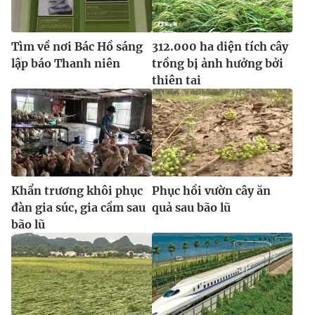
Ðiện thoại Thời báo VTV:
024.66 897 897
Email:
toasoan@vtv.vn
Tìm về nơi Bác Hồ sáng
312.000 ha diện tích cây
Liên hệ quảng cáo:
024-7300.7108
lập báo Thanh niên
trồng bị ảnh hưởng bởi
thiên tai
Khẩn trương khôi phục
Phục hồi vườn cây ăn
đàn gia súc, gia cầm sau
quả sau bão lũ
bão lũ
® Cấm sao chép dưới mọi hình thức nếu không có sự chấp
thuận bằng văn bản. Ghi rõ nguồn VTV.vn khi phát hành lại
thông tin từ website này.