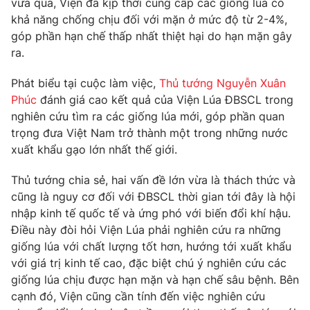
vừa qua, Viện đã kịp thời cung cấp các giống lúa có
Phim VTV
Giải trí
khả năng chống chịu đối với mặn ở mức độ từ 2-4%,
Hậu trường
góp phần hạn chế thấp nhất thiệt hại do hạn mặn gây
Điện ảnh
ra.
Đời sống
Nhân vật
Âm nhạc
Phát biểu tại cuộc làm việc,
Thủ tướng Nguyễn Xuân
Du lịch
Khán giả
Giáo dục
Sao
Phúc
đánh giá cao kết quả của Viện Lúa ĐBSCL trong
Làm đẹp
Giải sao mai
nghiên cứu tìm ra các giống lúa mới, góp phần quan
Tuyển sinh
trọng đưa Việt Nam trở thành một trong những nước
Công nghệ
Chất lượng cuộc sống
xuất khẩu gạo lớn nhất thế giới.
Học trực tuyến
Hitech Công nghệ tương lai
Giao lưu trực tuyến
Thủ tướng chia sẻ, hai vấn đề lớn vừa là thách thức và
Sản phẩm
cũng là nguy cơ đối với ĐBSCL thời gian tới đây là hội
nhập kinh tế quốc tế và ứng phó với biến đổi khí hậu.
Lịch phát sóng
Thị trường
Điều này đòi hỏi Viện Lúa phải nghiên cứu ra những
giống lúa với chất lượng tốt hơn, hướng tới xuất khẩu
Tư vấn
với giá trị kinh tế cao, đặc biệt chú ý nghiên cứu các
Chuyên mục khác
giống lúa chịu được hạn mặn và hạn chế sâu bệnh. Bên
Emagazine
Podcast
cạnh đó, Viện cũng cần tính đến việc nghiên cứu