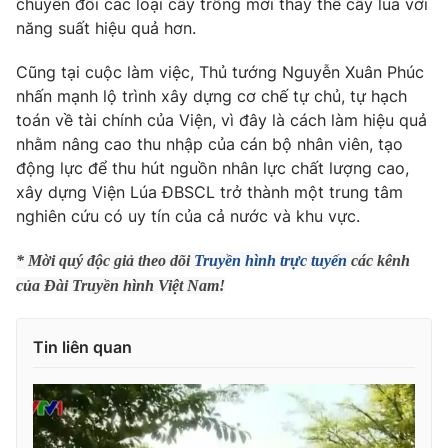
chuyển đổi các loại cây trồng mới thay thế cây lúa với
năng suất hiệu quả hơn.
Photo
Infographic
Cũng tại cuộc làm việc, Thủ tướng Nguyễn Xuân Phúc
Video
Shorts video
nhấn mạnh lộ trình xây dựng cơ chế tự chủ, tự hạch
toán về tài chính của Viện, vì đây là cách làm hiệu quả
nhằm nâng cao thu nhập của cán bộ nhân viên, tạo
VTV Money
VTV Thể thao
động lực để thu hút nguồn nhân lực chất lượng cao,
xây dựng Viện Lúa ĐBSCL trở thành một trung tâm
VTV Sức khoẻ
Bất động sản
nghiên cứu có uy tín của cả nước và khu vực.
* Mời quý độc giả theo dõi
Truyền hình trực tuyến
các kênh
Thị trường 24h
Tấm lòng Việt
của Đài Truyền hình Việt Nam!
VTV4
Vươn mình bằng AI
Tin liên quan
VTV9
VTV8
Liên hệ tòa soạn
English