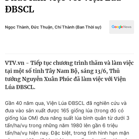
Chính trị
ĐBSCL
Truyền hình
Văn hóa - Giải trí
Xã hội
Y tế
Ngọc Thành, Đức Thuận, Chí Thành (Ban Thời sự)
Đời sống
Pháp luật
Công nghệ
Giáo dục
Y tế
VTV.vn - Tiếp tục chương trình thăm và làm việc
tại một số tỉnh Tây Nam Bộ, sáng 13/6, Thủ
Thế giới
tướng Nguyễn Xuân Phúc đã làm việc với Viện
Tin tức
Lúa ĐBSCL.
Kinh tế
Thế giới đó đây
Gần 40 năm qua, Viện Lúa ĐBSCL đã nghiên cứu và
Tài chính
Dữ liệu và đời sống
đưa vào sản xuất được 165 giống lúa (trong đó có
Câu chuyện quốc tế
Thị trường
giống lúa OM) đưa năng suất lúa bình quân từ dưới 3
tấn/ha/vụ trong những năm 1980 lên gần 6 triệu
Truyền hình
Góc doanh nghiệp
tấn/ha/vụ hiện nay. Đặc biệt, trong tình hình hạn mặn