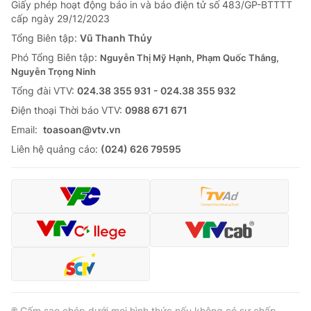
Giấy phép hoạt động báo in và báo điện tử số 483/GP-BTTTT
cấp ngày 29/12/2023
Tổng Biên tập:
Vũ Thanh Thủy
Phó Tổng Biên tập:
Nguyễn Thị Mỹ Hạnh, Phạm Quốc Thắng,
Nguyễn Trọng Ninh
Tổng đài VTV:
024.38 355 931 - 024.38 355 932
Ðiện thoại Thời báo VTV:
0988 671 671
Email:
toasoan@vtv.vn
Liên hệ quảng cáo:
(024) 626 79595
® Cấm sao chép dưới mọi hình thức nếu không có sự chấp