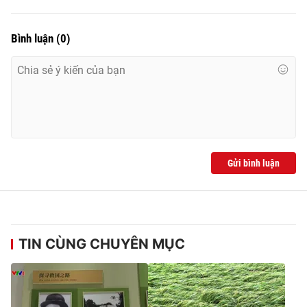
Ðiện thoại Thời báo VTV:
024.66 897 897
Email:
toasoan@vtv.vn
Bình luận
(
0
)
Liên hệ quảng cáo:
024-7300.7108
Gửi bình luận
® Cấm sao chép dưới mọi hình thức nếu không có sự chấp
TIN CÙNG CHUYÊN MỤC
thuận bằng văn bản. Ghi rõ nguồn VTV.vn khi phát hành lại
thông tin từ website này.