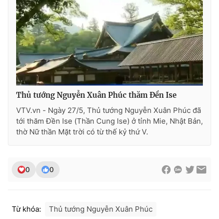
THỜI BÁO VTV
Theo dõi báo trên
Thủ tướng Nguyễn Xuân Phúc thăm Đền Ise
VTV.vn - Ngày 27/5, Thủ tướng Nguyễn Xuân Phúc đã
tới thăm Đền Ise (Thần Cung Ise) ở tỉnh Mie, Nhật Bản,
Cơ quan chủ quản:
Đài Truyền hình Việt Nam
thờ Nữ thần Mặt trời có từ thế kỷ thứ V.
Cơ quan báo chí:
Thời báo VTV
Giấy phép hoạt động báo in và báo điện tử số 483/GP-BTTTT
cấp ngày 29/12/2023
0
0
Tổng Biên tập:
Vũ Thanh Thủy
Phó Tổng Biên tập:
Nguyễn Thị Mỹ Hạnh, Phạm Quốc Thắng,
Nguyễn Trọng Ninh
Từ khóa:
Thủ tướng Nguyễn Xuân Phúc
Tổng đài VTV:
024.38 355 931 - 024.38 355 932