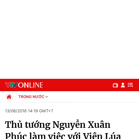
TRONG NƯỚC
Chính trị
13/06/2016 14:19 GMT+7
Xã hội
Thủ tướng Nguyễn Xuân
Pháp luật
Chuyên mục
Kinh tế
Phúc làm việc với Viện Lúa
Thể thao