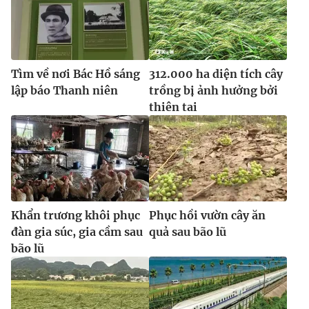
Tìm về nơi Bác Hồ sáng
312.000 ha diện tích cây
lập báo Thanh niên
trồng bị ảnh hưởng bởi
thiên tai
Khẩn trương khôi phục
Phục hồi vườn cây ăn
đàn gia súc, gia cầm sau
quả sau bão lũ
bão lũ