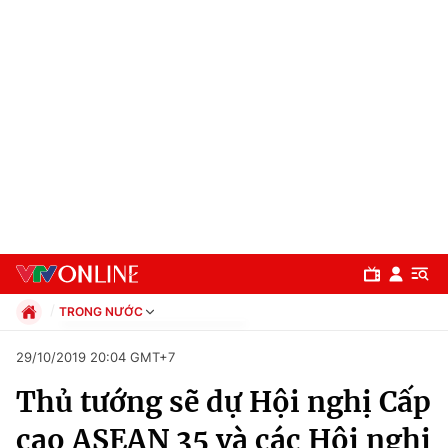
TRONG NƯỚC
Chính trị
29/10/2019 20:04 GMT+7
Xã hội
Thủ tướng sẽ dự Hội nghị Cấp
Pháp luật
Chuyên mục
Kinh tế
cao ASEAN 35 và các Hội nghị
Thể thao