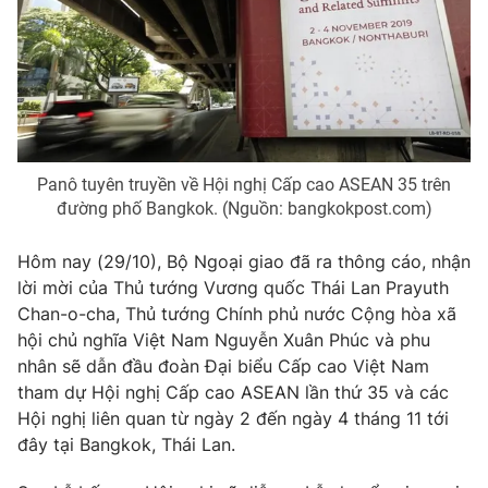
Phim VTV
Giải trí
Hậu trường
Điện ảnh
Đời sống
Nhân vật
Âm nhạc
Du lịch
Khán giả
Giáo dục
Sao
Làm đẹp
Giải sao mai
Panô tuyên truyền về Hội nghị Cấp cao ASEAN 35 trên
Tuyển sinh
đường phố Bangkok. (Nguồn: bangkokpost.com)
Công nghệ
Chất lượng cuộc sống
Học trực tuyến
Hitech Công nghệ tương lai
Hôm nay (29/10), Bộ Ngoại giao đã ra thông cáo, nhận
Giao lưu trực tuyến
lời mời của Thủ tướng Vương quốc Thái Lan Prayuth
Sản phẩm
Chan-o-cha, Thủ tướng Chính phủ nước Cộng hòa xã
Lịch phát sóng
hội chủ nghĩa Việt Nam Nguyễn Xuân Phúc và phu
Thị trường
nhân sẽ dẫn đầu đoàn Đại biểu Cấp cao Việt Nam
Tư vấn
tham dự Hội nghị Cấp cao ASEAN lần thứ 35 và các
Hội nghị liên quan từ ngày 2 đến ngày 4 tháng 11 tới
Chuyên mục khác
đây tại Bangkok, Thái Lan.
Emagazine
Podcast