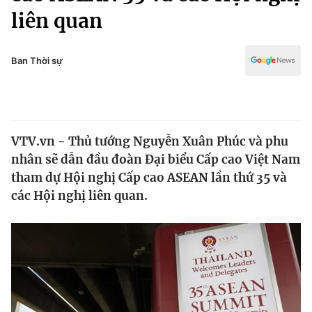
Chính trị
liên quan
Truyền hình
Văn hóa - Giải trí
Xã hội
Y tế
Ban Thời sự
Đời sống
Pháp luật
Công nghệ
Giáo dục
Y tế
VTV.vn - Thủ tướng Nguyễn Xuân Phúc và phu
nhân sẽ dẫn đầu đoàn Đại biểu Cấp cao Việt Nam
Thế giới
tham dự Hội nghị Cấp cao ASEAN lần thứ 35 và
Tin tức
các Hội nghị liên quan.
Kinh tế
Thế giới đó đây
Tài chính
Dữ liệu và đời sống
Câu chuyện quốc tế
Thị trường
Truyền hình
Góc doanh nghiệp