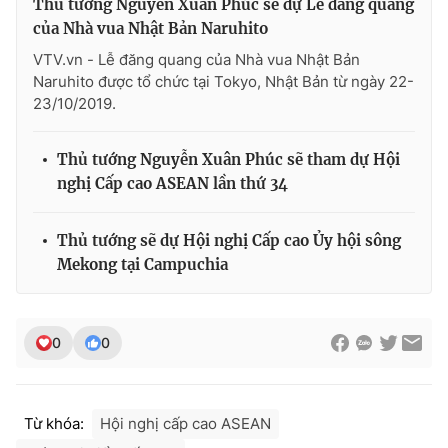
Thủ tướng Nguyễn Xuân Phúc sẽ dự Lễ đăng quang
của Nhà vua Nhật Bản Naruhito
VTV.vn - Lễ đăng quang của Nhà vua Nhật Bản
Naruhito được tổ chức tại Tokyo, Nhật Bản từ ngày 22-
THỜI BÁO VTV
23/10/2019.
Thủ tướng Nguyễn Xuân Phúc sẽ tham dự Hội
nghị Cấp cao ASEAN lần thứ 34
Theo dõi báo trên
Thủ tướng sẽ dự Hội nghị Cấp cao Ủy hội sông
Cơ quan chủ quản:
Đài Truyền hình Việt Nam
Mekong tại Campuchia
Cơ quan báo chí:
Thời báo VTV
Giấy phép hoạt động báo in và báo điện tử số 483/GP-BTTTT
cấp ngày 29/12/2023
0
0
Tổng Biên tập:
Vũ Thanh Thủy
Phó Tổng Biên tập:
Nguyễn Thị Mỹ Hạnh, Phạm Quốc Thắng,
Nguyễn Trọng Ninh
Từ khóa:
Hội nghị cấp cao ASEAN
Tổng đài VTV:
024.38 355 931 - 024.38 355 932