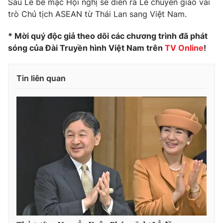
Sau Lễ bế mạc Hội nghị sẽ diễn ra Lễ chuyển giao vai
trò Chủ tịch ASEAN từ Thái Lan sang Việt Nam.
Photo
Infographic
* Mời quý độc giả theo dõi các chương trình đã phát
Video
Shorts video
sóng của Đài Truyền hình Việt Nam trên
TV Online
!
VTV Money
VTV Thể thao
Tin liên quan
VTV Sức khoẻ
Bất động sản
Thị trường 24h
Tấm lòng Việt
VTV4
Vươn mình bằng AI
VTV9
VTV8
Liên hệ tòa soạn
English