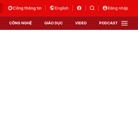
Cổng thông tin
English
Đăng nhập
CÔNG NGHỆ
GIÁO DỤC
VIDEO
PODCAST
VTV Money
VTV Thể thao
VTV Sức khoẻ
Bất động sản
Thị trường 24h
Tấm lòng Việt
Vươn mình bằng AI
VTV4
VTV8
VTV9
Lịch phát sóng
Giao lưu trực tuyến
Sự kiện