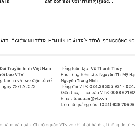
ưa lũ
sắt kết nối với Trung Quốc...
UẬT
THẾ GIỚI
KINH TẾ
TRUYỀN HÌNH
GIẢI TRÍ
Y TẾ
ĐỜI SỐNG
CÔNG NG
Đài Truyền hình Việt Nam
Tổng Biên tập:
Vũ Thanh Thủy
hời báo VTV
Phó Tổng Biên tập:
Nguyễn Thị Mỹ Hạ
g báo in và báo điện tử số
Nguyễn Trọng Ninh
 ngày 29/12/2023
Tổng đài VTV:
024.38 355 931 - 024
Ðiện thoại Thời báo VTV:
0988 671 6
Email:
toasoan@vtv.vn
Liên hệ quảng cáo:
(024) 626 79595
bằng văn bản. Ghi rõ nguồn VTV.vn khi phát hành lại thông tin từ w