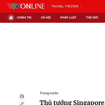
Thứ Sáu, 7/8/2026
CHÍNH TRỊ
XÃ HỘI
PHÁP LUẬT
THẾ GIỚI
Chính trị
Xã hội
Thế giới
Kinh tế
Tin tức
Tài chính
Thế giới đó đây
Thị trường
Câu chuyện quốc tế
Góc doanh nghiệp
Dữ liệu và đời sống
Trong nước
Thủ tướng Singapore 