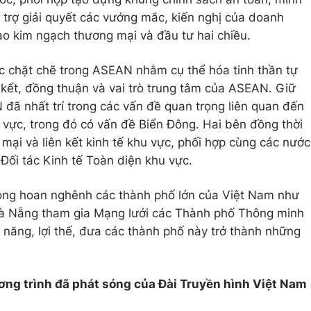
 trợ giải quyết các vướng mắc, kiến nghị của doanh
 kim ngạch thương mại và đầu tư hai chiều.
ác chặt chẽ trong ASEAN nhằm cụ thể hóa tinh thần tự
kết, đồng thuận và vai trò trung tâm của ASEAN. Giữ
ã nhất trí trong các vấn đề quan trọng liên quan đến
u vực, trong đó có vấn đề Biển Đông. Hai bên đồng thời
 mại và liên kết kinh tế khu vực, phối hợp cùng các nước
ối tác Kinh tế Toàn diện khu vực.
Long hoan nghênh các thành phố lớn của Việt Nam như
Đà Nẵng tham gia Mạng lưới các Thành phố Thông minh
ăng, lợi thế, đưa các thành phố này trở thành những
ơng trình đã phát sóng của Đài Truyền hình Việt Nam