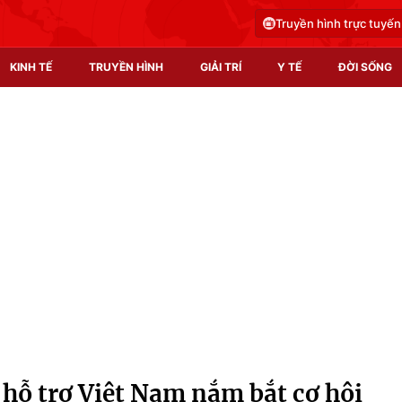
Truyền hình trực tuyến
KINH TẾ
TRUYỀN HÌNH
GIẢI TRÍ
Y TẾ
ĐỜI SỐNG
Pháp luật
Y tế
Truyền hình
Multimedia
Phim VTV
Video
Hậu trường
Shorts video
Nhân vật
Podcast
Khán giả
EMagazine
Giải sao mai
Photo
hỗ trợ Việt Nam nắm bắt cơ hội
Infographic