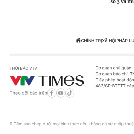
số 3 và m
CHÍNH TRỊ
XÃ HỘI
PHÁP L
Cơ quan chủ quản:
THỜI BÁO VTV
Cơ quan báo chí:
T
Giấy phép hoạt độn
483/GP-BTTTT cấp
Theo dõi báo trên
® Cấm sao chép dưới mọi hình thức nếu không có sự chấp thuận 