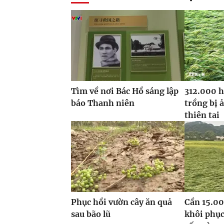
Tìm về nơi Bác Hồ sáng lập
312.000 h
báo Thanh niên
trồng bị 
thiên tai
Phục hồi vườn cây ăn quả
Cần 15.00
sau bão lũ
khôi phục