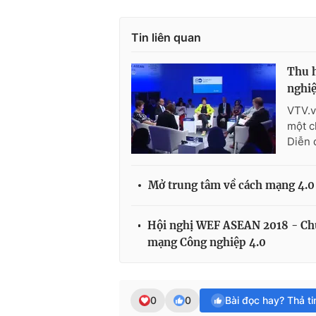
Tin liên quan
Thu 
nghiệ
VTV.v
một c
Diễn 
Mở trung tâm về cách mạng 4.0 
Hội nghị WEF ASEAN 2018 - Chu
mạng Công nghiệp 4.0
0
0
Bài đọc hay? Thả t