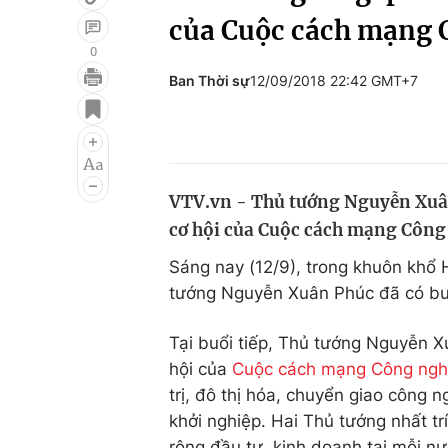
của Cuộc cách mạng 
0
Ban Thời sự
12/09/2018 22:42 GMT+7
Giải trí
Đời sống
Điện ảnh
Du lịch
Âm nhạc
Làm đẹp
VTV.vn - Thủ tướng Nguyễn Xuân
Sao
Chất lượng cuộc sốn
cơ hội của Cuộc cách mạng Công 
Sáng nay (12/9), trong khuôn khổ 
tướng Nguyễn Xuân Phúc đã có buổ
Tại buổi tiếp, Thủ tướng Nguyễn 
hội của
Cuộc cách mạng Công nghi
trị, đô thị hóa, chuyển giao công 
khởi nghiệp. Hai Thủ tướng nhất tr
rộng đầu tư, kinh doanh tại mỗi n