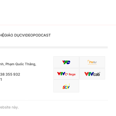
HỆ
GIÁO DỤC
VIDEO
PODCAST
nh, Phạm Quốc Thắng,
.38 355 932
71
ebsite này.