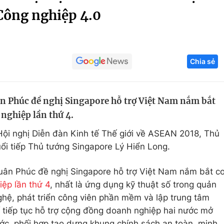
Công nghiệp 4.0
Góc ảnh
Giáo dục
Công nghệ
Chia sẻ
Tuyển sinh
Hitech Công ng
Học trực tuyến
Sản phẩm
 Phúc đề nghị Singapore hỗ trợ Việt Nam nắm bắt
g
Thị trường
nghiệp lần thứ 4.
Tư vấn
Hội nghị Diễn đàn Kinh tế Thế giới về ASEAN 2018, Thủ
i tiếp Thủ tướng Singapore Lý Hiển Long.
Xuân Phúc đề nghị Singapore hỗ trợ Việt Nam nắm bắt c
ệp lần thứ 4
, nhất là ứng dụng kỹ thuật số trong quản
nghệ, phát triển công viên phần mềm và lập trung tâm
í tiếp tục hỗ trợ cộng đồng doanh nghiệp hai nước mở
ước, phối hợp tạo dựng khung chính sách an toàn, minh