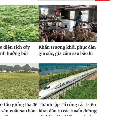
a diện tích cây
Khẩn trương khôi phục đàn
ảnh hưởng bởi
gia súc, gia cầm sau bão lũ
0 tấn giống lúa để
Thành lập Tổ công tác triển
 sản xuất sau bão
khai đầu tư các tuyến đường