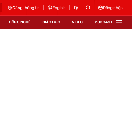
Cổng thông tin
English
Đăng nhập
CÔNG NGHỆ
GIÁO DỤC
VIDEO
PODCAST
VTV Money
VTV Thể thao
VTV Sức khoẻ
Bất động sản
Thị trường 24h
Tấm lòng Việt
Vươn mình bằng AI
VTV4
VTV8
VTV9
Lịch phát sóng
Giao lưu trực tuyến
Sự kiện