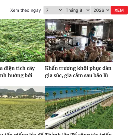
Xem theo ngày
XEM
a diện tích cây
Khẩn trương khôi phục đàn
ảnh hưởng bởi
gia súc, gia cầm sau bão lũ