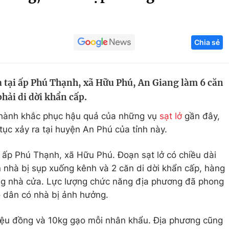
Góc ảnh
Chia sẻ
Giáo dục
Công nghệ
Tuyển sinh
Hitech Công ng
ra tại ấp Phú Thạnh, xã Hữu Phú, An Giang làm 6 căn
Học trực tuyến
Sản phẩm
hải di dời khẩn cấp.
g
Thị trường
n hành khắc phục hậu quả của những vụ
sạt lở
gần đây,
Tư vấn
 tục xảy ra tại huyện An Phú của tỉnh này.
ại ấp Phú Thạnh, xã Hữu Phú. Đoạn sạt lở có chiều dài
 nhà bị sụp xuống kênh và 2 căn di dời khẩn cấp, hàng
ng nhà cửa. Lực lượng chức năng địa phương đã phong
ộ dân có nhà bị ảnh hưởng.
riệu đồng và 10kg gạo mỗi nhân khẩu. Địa phương cũng