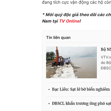
đang tích cực vận động các hộ còn 
* Mời quý độc giả theo dõi các c
Nam tại
TV Online
!
Tin liên quan
Bộ NN
VTV.v
do Bộ
ĐBSC
Bạc Liêu: Sạt lở bờ biển nghiêm
ĐBSCL khẩn trương ứng phó sạt