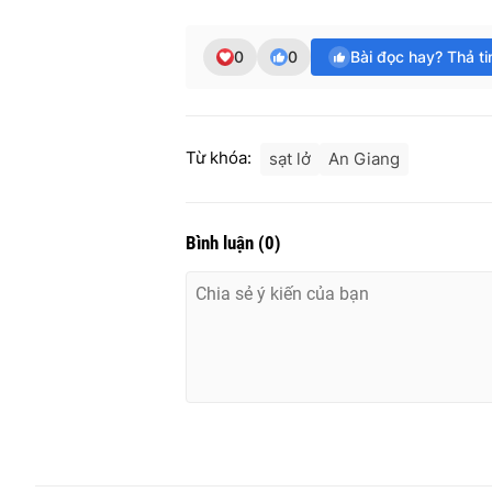
0
0
Bài đọc hay? Thả t
Từ khóa:
sạt lở
An Giang
Bình luận
(
0
)