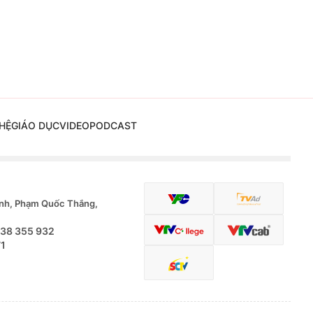
HỆ
GIÁO DỤC
VIDEO
PODCAST
nh, Phạm Quốc Thắng,
.38 355 932
71