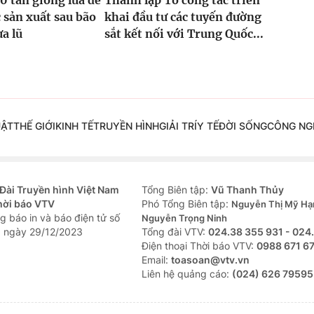
0 tấn giống lúa để
Thành lập Tổ công tác triển
 sản xuất sau bão
khai đầu tư các tuyến đường
ưa lũ
sắt kết nối với Trung Quốc...
UẬT
THẾ GIỚI
KINH TẾ
TRUYỀN HÌNH
GIẢI TRÍ
Y TẾ
ĐỜI SỐNG
CÔNG NG
Đài Truyền hình Việt Nam
Tổng Biên tập:
Vũ Thanh Thủy
hời báo VTV
Phó Tổng Biên tập:
Nguyễn Thị Mỹ Hạ
g báo in và báo điện tử số
Nguyễn Trọng Ninh
 ngày 29/12/2023
Tổng đài VTV:
024.38 355 931 - 024
Ðiện thoại Thời báo VTV:
0988 671 6
Email:
toasoan@vtv.vn
Liên hệ quảng cáo:
(024) 626 79595