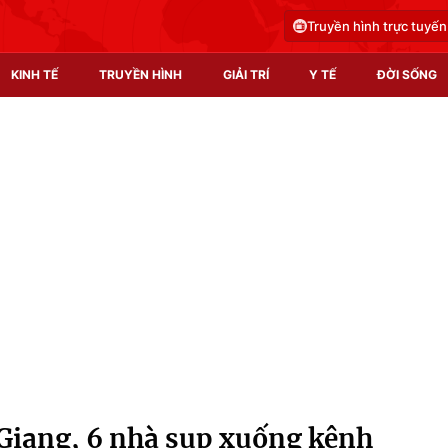
Truyền hình trực tuyến
KINH TẾ
TRUYỀN HÌNH
GIẢI TRÍ
Y TẾ
ĐỜI SỐNG
Pháp luật
Y tế
Truyền hình
Multimedia
Phim VTV
Video
Hậu trường
Shorts video
Nhân vật
Podcast
Khán giả
EMagazine
Giải sao mai
Photo
n Giang, 6 nhà sụp xuống kênh
Infographic