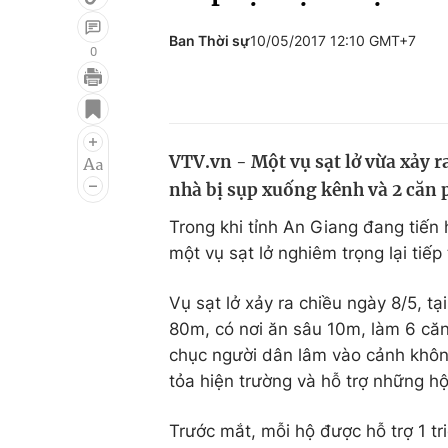
Ban Thời sự
10/05/2017 12:10 GMT+7
0
Giải trí
Đời sống
Điện ảnh
Du lịch
VTV.vn - Một vụ sạt lở vừa xảy 
Âm nhạc
Làm đẹp
nhà bị sụp xuống kênh và 2 căn p
Sao
Chất lượng cuộc sốn
Trong khi tỉnh An Giang đang tiế
một vụ sạt lở nghiêm trọng lại tiếp
Vụ sạt lở xảy ra chiều ngày 8/5, t
80m, có nơi ăn sâu 10m, làm 6 căn
chục người dân lâm vào cảnh khô
tỏa hiện trường và hỗ trợ những h
Trước mắt, mỗi hộ được hỗ trợ 1 t