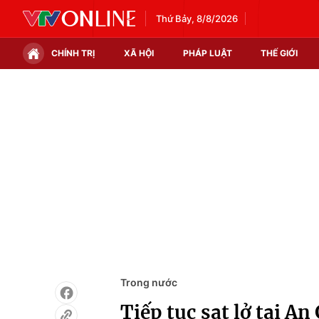
Thứ Bảy, 8/8/2026
CHÍNH TRỊ
XÃ HỘI
PHÁP LUẬT
THẾ GIỚI
Chính trị
Xã hội
Thế giới
Kinh tế
Tin tức
Tài chính
Thế giới đó đây
Thị trường
Câu chuyện quốc tế
Góc doanh nghiệp
Dữ liệu và đời sống
Trong nước
Tiếp tục sạt lở tại A