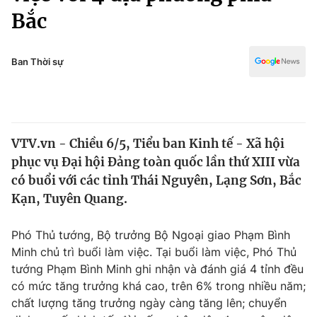
Chính trị
Bắc
Truyền hình
Văn hóa - Giải trí
Xã hội
Y tế
Ban Thời sự
Đời sống
Pháp luật
Công nghệ
Giáo dục
Y tế
VTV.vn - Chiều 6/5, Tiểu ban Kinh tế - Xã hội
phục vụ Đại hội Đảng toàn quốc lần thứ XIII vừa
Thế giới
có buổi với các tỉnh Thái Nguyên, Lạng Sơn, Bắc
Tin tức
Kạn, Tuyên Quang.
Kinh tế
Thế giới đó đây
Phó Thủ tướng, Bộ trưởng Bộ Ngoại giao Phạm Bình
Tài chính
Dữ liệu và đời sống
Minh chủ trì buổi làm việc. Tại buổi làm việc, Phó Thủ
Câu chuyện quốc tế
Thị trường
tướng Phạm Bình Minh ghi nhận và đánh giá 4 tỉnh đều
có mức tăng trưởng khá cao, trên 6% trong nhiều năm;
Truyền hình
Góc doanh nghiệp
chất lượng tăng trưởng ngày càng tăng lên; chuyển