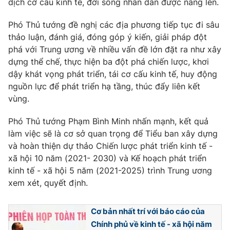
dịch cơ cấu kinh tế, đời sống nhân dân được nâng lên.
Phim VTV
Giải trí
Hậu trường
Phó Thủ tướng đề nghị các địa phương tiếp tục đi sâu
Điện ảnh
thảo luận, đánh giá, đóng góp ý kiến, giải pháp đột
Đời sống
Nhân vật
phá với Trung ương về nhiều vấn đề lớn đặt ra như xây
Âm nhạc
dựng thể chế, thực hiện ba đột phá chiến lược, khơi
Du lịch
Khán giả
Giáo dục
Sao
dậy khát vọng phát triển, tái cơ cấu kinh tế, huy động
Làm đẹp
Giải sao mai
nguồn lực để phát triển hạ tầng, thúc đẩy liên kết
Tuyển sinh
vùng.
Công nghệ
Chất lượng cuộc sống
Học trực tuyến
Phó Thủ tướng Phạm Bình Minh nhấn mạnh, kết quả
Hitech Công nghệ tương lai
Giao lưu trực tuyến
làm việc sẽ là cơ sở quan trọng để Tiểu ban xây dựng
Sản phẩm
và hoàn thiện dự thảo Chiến lược phát triển kinh tế -
xã hội 10 năm (2021- 2030) và Kế hoạch phát triển
Lịch phát sóng
Thị trường
kinh tế - xã hội 5 năm (2021-2025) trình Trung ương
xem xét, quyết định.
Tư vấn
Chuyên mục khác
Cơ bản nhất trí với báo cáo của
Emagazine
Podcast
Chính phủ về kinh tế - xã hội năm