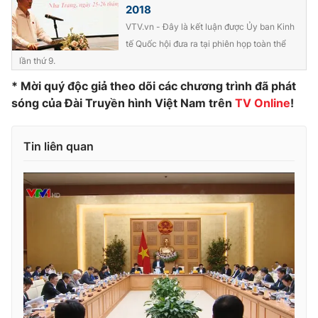
2018
Photo
Infographic
VTV.vn - Đây là kết luận được Ủy ban Kinh
tế Quốc hội đưa ra tại phiên họp toàn thể
lần thứ 9.
Video
Shorts video
* Mời quý độc giả theo dõi các chương trình đã phát
sóng của Đài Truyền hình Việt Nam trên
TV Online
!
VTV Money
VTV Thể thao
VTV Sức khoẻ
Tin liên quan
Bất động sản
Thị trường 24h
Tấm lòng Việt
VTV4
Vươn mình bằng AI
VTV9
VTV8
Liên hệ tòa soạn
English