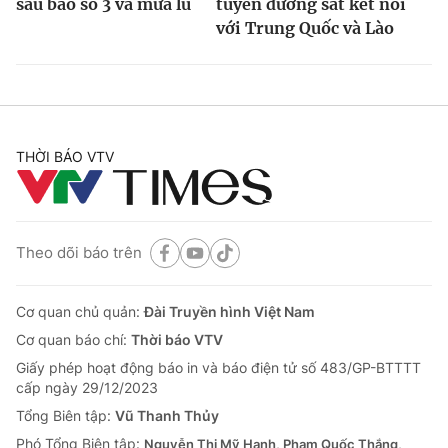
sau bão số 3 và mưa lũ
tuyến đường sắt kết nối
với Trung Quốc và Lào
THỜI BÁO VTV
Theo dõi báo trên
Cơ quan chủ quản:
Đài Truyền hình Việt Nam
Cơ quan báo chí:
Thời báo VTV
Giấy phép hoạt động báo in và báo điện tử số 483/GP-BTTTT
cấp ngày 29/12/2023
Tổng Biên tập:
Vũ Thanh Thủy
Phó Tổng Biên tập:
Nguyễn Thị Mỹ Hạnh, Phạm Quốc Thắng,