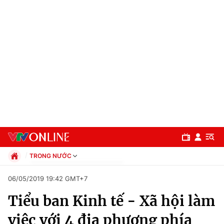
TRONG NƯỚC
Chính trị
06/05/2019 19:42 GMT+7
Xã hội
Tiểu ban Kinh tế - Xã hội làm
Pháp luật
Chuyên mục
Kinh tế
việc với 4 địa phương phía
Thể thao