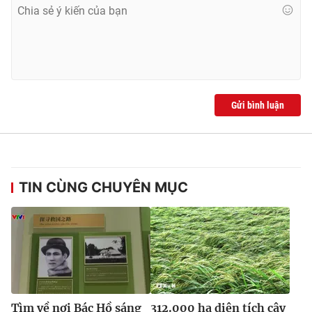
Ðiện thoại Thời báo VTV:
024.66 897 897
Email:
toasoan@vtv.vn
Liên hệ quảng cáo:
024-7300.7108
Gửi bình luận
TIN CÙNG CHUYÊN MỤC
® Cấm sao chép dưới mọi hình thức nếu không có sự chấp
thuận bằng văn bản. Ghi rõ nguồn VTV.vn khi phát hành lại
thông tin từ website này.
Tìm về nơi Bác Hồ sáng
312.000 ha diện tích cây