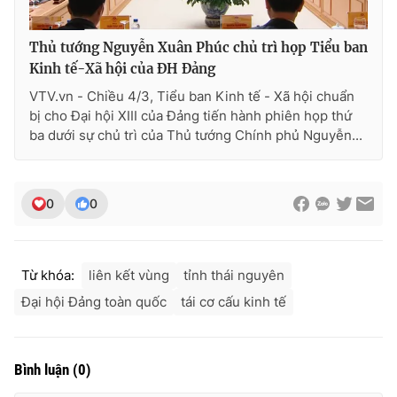
Thủ tướng Nguyễn Xuân Phúc chủ trì họp Tiểu ban
Kinh tế-Xã hội của ĐH Đảng
THỜI BÁO VTV
VTV.vn - Chiều 4/3, Tiểu ban Kinh tế - Xã hội chuẩn
bị cho Đại hội XIII của Đảng tiến hành phiên họp thứ
ba dưới sự chủ trì của Thủ tướng Chính phủ Nguyễn...
Theo dõi báo trên
0
0
Cơ quan chủ quản:
Đài Truyền hình Việt Nam
Cơ quan báo chí:
Thời báo VTV
Giấy phép hoạt động báo in và báo điện tử số 483/GP-BTTTT
Từ khóa:
liên kết vùng
tỉnh thái nguyên
cấp ngày 29/12/2023
Đại hội Đảng toàn quốc
tái cơ cấu kinh tế
Tổng Biên tập:
Vũ Thanh Thủy
Phó Tổng Biên tập:
Nguyễn Thị Mỹ Hạnh, Phạm Quốc Thắng,
Nguyễn Trọng Ninh
Bình luận
(
0
)
Tổng đài VTV:
024.38 355 931 - 024.38 355 932