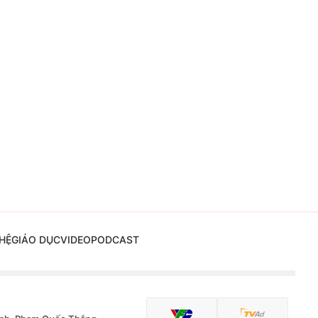
HỆ
GIÁO DỤC
VIDEO
PODCAST