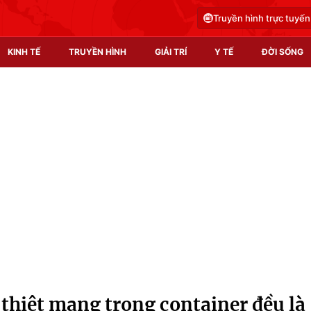
Truyền hình trực tuyến
KINH TẾ
TRUYỀN HÌNH
GIẢI TRÍ
Y TẾ
ĐỜI SỐNG
Pháp luật
Y tế
Truyền hình
Multimedia
Phim VTV
Video
Hậu trường
Shorts video
Nhân vật
Podcast
Khán giả
EMagazine
Giải sao mai
Photo
thiệt mạng trong container đều là
Infographic