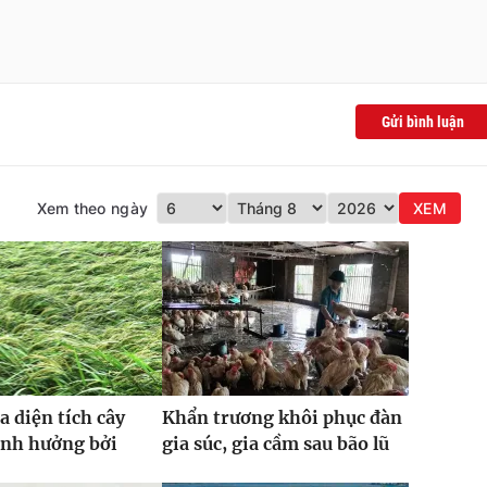
Gửi bình luận
Xem theo ngày
XEM
a diện tích cây
Khẩn trương khôi phục đàn
ảnh hưởng bởi
gia súc, gia cầm sau bão lũ