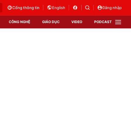
Cổng thông tin
English
Đăng nhập
CÔNG NGHỆ
GIÁO DỤC
VIDEO
PODCAST
VTV Money
VTV Thể thao
VTV Sức khoẻ
Bất động sản
Thị trường 24h
Tấm lòng Việt
Vươn mình bằng AI
VTV4
VTV8
VTV9
Lịch phát sóng
Giao lưu trực tuyến
Sự kiện