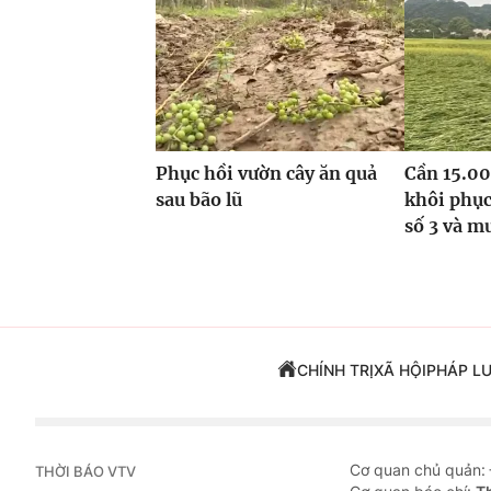
Phục hồi vườn cây ăn quả
Cần 15.00
sau bão lũ
khôi phục
số 3 và m
CHÍNH TRỊ
XÃ HỘI
PHÁP L
Cơ quan chủ quản:
THỜI BÁO VTV