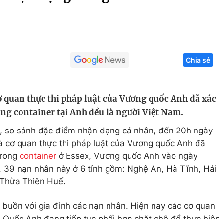
Góc ảnh
Giáo dục
Công nghệ
Chia sẻ
Tuyển sinh
Hitech Công ng
Học trực tuyến
Sản phẩm
 quan thực thi pháp luật của Vương quốc Anh đã xác
g
Thị trường
ng container tại Anh đều là người Việt Nam.
Tư vấn
ra, so sánh đặc điểm nhận dạng cá nhân, đến 20h ngày
à cơ quan thực thi pháp luật của Vương quốc Anh đã
trong
container
ở Essex, Vương quốc Anh vào ngày
. 39 nạn nhân này ở 6 tỉnh gồm: Nghệ An, Hà Tĩnh, Hải
 Thừa Thiên Huế.
a buồn với gia đình các nạn nhân. Hiện nay các cơ quan
Quốc Anh đang tiếp tục phối hợp chặt chẽ để thực hiệ