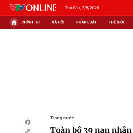
Thứ Sáu, 7/8/2026
CHÍNH TRỊ
XÃ HỘI
PHÁP LUẬT
THẾ GIỚI
Chính trị
Xã hội
Thế giới
Kinh tế
Tin tức
Tài chính
Thế giới đó đây
Thị trường
Câu chuyện quốc tế
Góc doanh nghiệp
Dữ liệu và đời sống
Trong nước
Toàn bộ 39 nạn nhân 