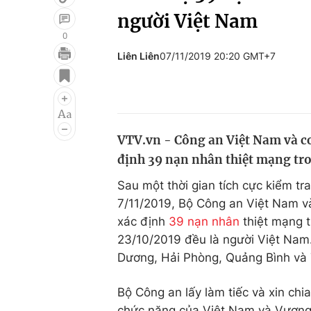
người Việt Nam
0
Liên Liên
07/11/2019 20:20 GMT+7
Giải trí
Đời sống
Điện ảnh
Du lịch
Âm nhạc
Làm đẹp
VTV.vn - Công an Việt Nam và cơ
Sao
Chất lượng cuộc sốn
định 39 nạn nhân thiệt mạng tro
Sau một thời gian tích cực kiểm t
7/11/2019, Bộ Công an Việt Nam v
xác định
39 nạn nhân
thiệt mạng 
23/10/2019 đều là người Việt Nam
Dương, Hải Phòng, Quảng Bình và
Bộ Công an lấy làm tiếc và xin chi
chức năng của Việt Nam và Vương 