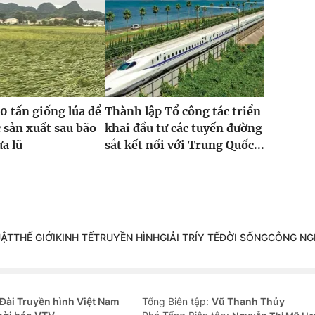
0 tấn giống lúa để
Thành lập Tổ công tác triển
 sản xuất sau bão
khai đầu tư các tuyến đường
ưa lũ
sắt kết nối với Trung Quốc...
UẬT
THẾ GIỚI
KINH TẾ
TRUYỀN HÌNH
GIẢI TRÍ
Y TẾ
ĐỜI SỐNG
CÔNG NG
Đài Truyền hình Việt Nam
Tổng Biên tập:
Vũ Thanh Thủy