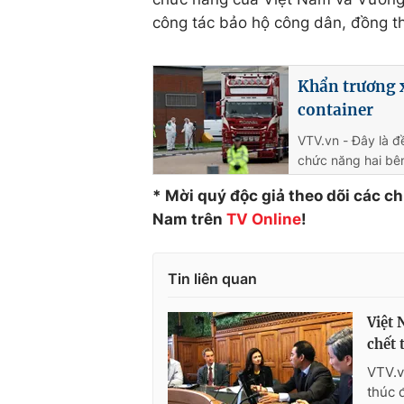
công tác bảo hộ công dân, đồng thờ
Khẩn trương 
container
VTV.vn - Đây là đ
chức năng hai bên
* Mời quý độc giả theo dõi các c
Nam trên
TV Online
!
Tin liên quan
Việt 
chết 
VTV.v
thúc 