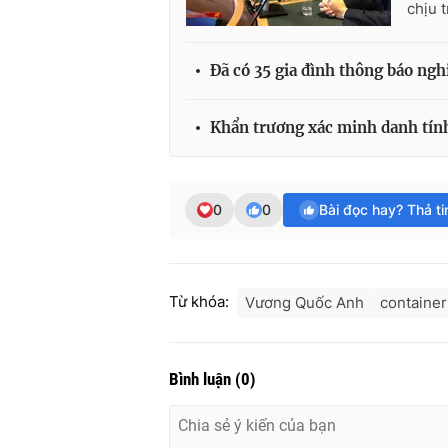
chịu 
Đã có 35 gia đình thông báo ngh
Khẩn trương xác minh danh tính
0
0
Bài đọc hay? Thả t
Từ khóa:
Vương Quốc Anh
container
Bình luận
(
0
)