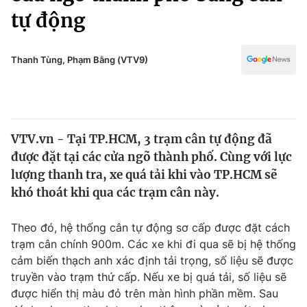
Chính trị
tự động
Truyền hình
Văn hóa - Giải trí
Xã hội
Y tế
Thanh Tùng, Phạm Bằng (VTV9)
Đời sống
Pháp luật
Công nghệ
Giáo dục
Y tế
VTV.vn - Tại TP.HCM, 3 trạm cân tự động đã
được đặt tại các cửa ngõ thành phố. Cùng với lực
Thế giới
lượng thanh tra, xe quá tải khi vào TP.HCM sẽ
Tin tức
khó thoát khi qua các trạm cân này.
Kinh tế
Thế giới đó đây
Theo đó, hệ thống cân tự động sơ cấp được đặt cách
Tài chính
Dữ liệu và đời sống
trạm cân chính 900m. Các xe khi đi qua sẽ bị hệ thống
Câu chuyện quốc tế
Thị trường
cảm biến thạch anh xác định tải trọng, số liệu sẽ được
truyền vào trạm thứ cấp. Nếu xe bị quá tải, số liệu sẽ
Truyền hình
Góc doanh nghiệp
được hiển thị màu đỏ trên màn hình phần mềm. Sau