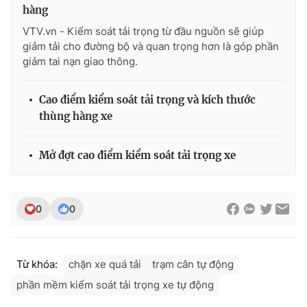
hàng
VTV.vn - Kiểm soát tải trọng từ đầu nguồn sẽ giúp
giảm tải cho đường bộ và quan trọng hơn là góp phần
giảm tai nạn giao thông.
THỜI BÁO VTV
Cao điểm kiểm soát tải trọng và kích thước
thùng hàng xe
Theo dõi báo trên
Mở đợt cao điểm kiểm soát tải trọng xe
Cơ quan chủ quản:
Đài Truyền hình Việt Nam
Cơ quan báo chí:
Thời báo VTV
0
0
Giấy phép hoạt động báo in và báo điện tử số 483/GP-BTTTT
cấp ngày 29/12/2023
Tổng Biên tập:
Vũ Thanh Thủy
Phó Tổng Biên tập:
Nguyễn Thị Mỹ Hạnh, Phạm Quốc Thắng,
Từ khóa:
chặn xe quá tải
trạm cân tự động
Nguyễn Trọng Ninh
phần mềm kiểm soát tải trọng xe tự động
Tổng đài VTV:
024.38 355 931 - 024.38 355 932