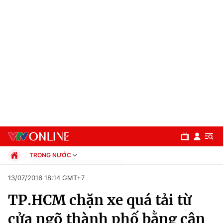
TRONG NƯỚC
Chính trị
13/07/2016 18:14 GMT+7
Xã hội
TP.HCM chặn xe quá tải từ
Pháp luật
Chuyên mục
Kinh tế
cửa ngõ thành phố bằng cân
Thể thao