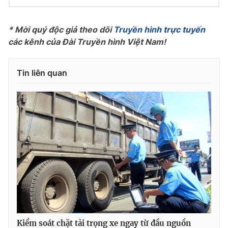
Photo
Infographic
* Mời quý độc giả theo dõi
Truyền hình trực tuyến
các kênh của Đài Truyền hình Việt Nam!
Video
Shorts video
Tin liên quan
VTV Money
VTV Thể thao
VTV Sức khoẻ
Bất động sản
Thị trường 24h
Tấm lòng Việt
VTV4
Vươn mình bằng AI
VTV9
VTV8
Liên hệ tòa soạn
English
Kiểm soát chặt tải trọng xe ngay từ đầu nguồn