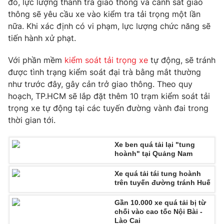
đó, lực lượng thanh tra giao thông và cảnh sát giao
Phim VTV
Giải trí
thông sẽ yêu cầu xe vào kiểm tra tải trọng một lần
Hậu trường
nữa. Khi xác định có vi phạm, lực lượng chức năng sẽ
Điện ảnh
tiến hành xử phạt.
Đời sống
Nhân vật
Âm nhạc
Với phần mềm
kiểm soát tải trọng xe
tự động, sẽ tránh
Du lịch
Khán giả
Giáo dục
Sao
được tình trạng kiểm soát đại trà bằng mắt thường
Làm đẹp
Giải sao mai
như trước đây, gây cản trở giao thông. Theo quy
Tuyển sinh
hoạch, TP.HCM sẽ lắp đặt thêm 10 trạm kiểm soát tải
Công nghệ
Chất lượng cuộc sống
trọng xe tự động tại các tuyến đường vành đai trong
Học trực tuyến
Hitech Công nghệ tương lai
thời gian tới.
Giao lưu trực tuyến
Sản phẩm
Xe ben quá tải lại "tung
hoành" tại Quảng Nam
Lịch phát sóng
Thị trường
Xe quá tải tái tung hoành
Tư vấn
trên tuyến đường tránh Huế
Chuyên mục khác
Gần 10.000 xe quá tải bị từ
Emagazine
Podcast
chối vào cao tốc Nội Bài -
Lào Cai