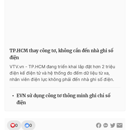
Photo
Infographic
Video
Shorts video
VTV Money
VTV Thể thao
TP.HCM thay công tơ, không cần đến nhà ghi số
điện
VTV Sức khoẻ
Bất động sản
VTV.vn - TP.HCM đang triển khai lắp đặt hơn 2 triệu
điện kế điện tử và hệ thống đo đếm dữ liệu từ xa,
Thị trường 24h
Tấm lòng Việt
nhân viên điện lực không phải đến nhà ghi số điện.
VTV4
Vươn mình bằng AI
EVN sử dụng công tơ thông minh ghi chỉ số
điện
VTV9
VTV8
0
0
Liên hệ tòa soạn
English