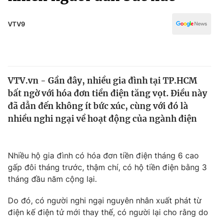
Chính trị
Truyền hình
Văn hóa - Giải trí
VTV9
Xã hội
Y tế
Đời sống
Pháp luật
Công nghệ
Giáo dục
VTV.vn - Gần đây, nhiều gia đình tại TP.HCM
Y tế
bất ngờ với hóa đơn tiền điện tăng vọt. Điều này
đã dẫn đến không ít bức xúc, cùng với đó là
Thế giới
nhiều nghi ngại về hoạt động của ngành điện
Tin tức
Kinh tế
Nhiều hộ gia đình có hóa đơn tiền điện tháng 6 cao
Thế giới đó đây
Tài chính
gấp đôi tháng trước, thậm chí, có hộ tiền điện bằng 3
Dữ liệu và đời sống
Câu chuyện quốc tế
tháng đầu năm cộng lại.
Thị trường
Do đó, có người nghi ngại nguyên nhân xuất phát từ
Truyền hình
Góc doanh nghiệp
điện kế điện tử mới thay thế, có người lại cho rằng do