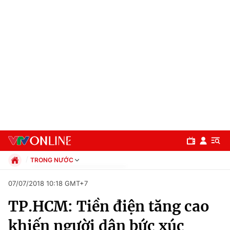
TRONG NƯỚC
Chính trị
07/07/2018 10:18 GMT+7
Xã hội
TP.HCM: Tiền điện tăng cao
Pháp luật
Chuyên mục
Kinh tế
khiến người dân bức xúc‎
Thể thao