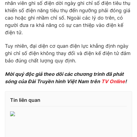
Phim VTV
nhân viên ghi số điện dời ngày ghi chỉ số điện tiêu thụ
Giải trí
khiến số điện năng tiêu thụ đến ngưỡng phải đóng giá
Hậu trường
cao hoặc ghi nhầm chỉ số. Ngoài các lý do trên, có
Điện ảnh
Đời sống
người đưa ra khả năng có sự can thiệp vào điện kế
Nhân vật
Âm nhạc
điện tử.
Du lịch
Khán giả
Giáo dục
Sao
Tuy nhiên, đại diện cơ quan điện lực khẳng định ngày
Làm đẹp
Giải sao mai
ghi chỉ số điện không thay đổi và điện kế điện tử đảm
Tuyển sinh
Công nghệ
bảo đúng chất lượng quy định.
Chất lượng cuộc sống
Học trực tuyến
Hitech Công nghệ tương lai
Mời quý độc giả theo dõi các chương trình đã phát
Giao lưu trực tuyến
sóng của Đài Truyền hình Việt Nam trên
TV Online
!
Sản phẩm
Lịch phát sóng
Thị trường
Tin liên quan
Tư vấn
Chuyên mục khác
Emagazine
Podcast