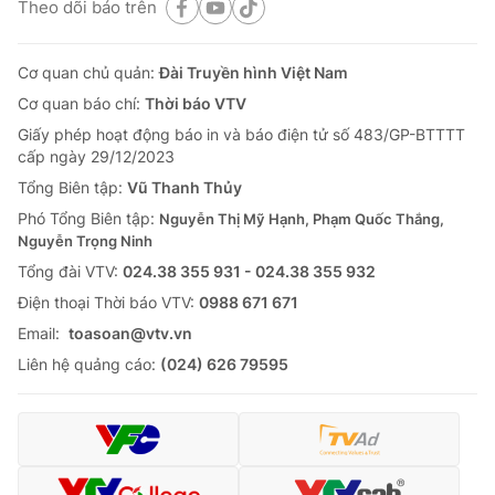
Theo dõi báo trên
Cơ quan chủ quản:
Đài Truyền hình Việt Nam
Cơ quan báo chí:
Thời báo VTV
Giấy phép hoạt động báo in và báo điện tử số 483/GP-BTTTT
cấp ngày 29/12/2023
Tổng Biên tập:
Vũ Thanh Thủy
Phó Tổng Biên tập:
Nguyễn Thị Mỹ Hạnh, Phạm Quốc Thắng,
Nguyễn Trọng Ninh
Tổng đài VTV:
024.38 355 931 - 024.38 355 932
Ðiện thoại Thời báo VTV:
0988 671 671
Email:
toasoan@vtv.vn
Liên hệ quảng cáo:
(024) 626 79595