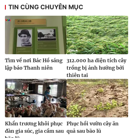
Ðiện thoại Thời báo VTV:
024.66 897 897
TIN CÙNG CHUYÊN MỤC
Email:
toasoan@vtv.vn
Liên hệ quảng cáo:
024-7300.7108
Tìm về nơi Bác Hồ sáng
312.000 ha diện tích cây
lập báo Thanh niên
trồng bị ảnh hưởng bởi
thiên tai
® Cấm sao chép dưới mọi hình thức nếu không có sự chấp
thuận bằng văn bản. Ghi rõ nguồn VTV.vn khi phát hành lại
thông tin từ website này.
Khẩn trương khôi phục
Phục hồi vườn cây ăn
đàn gia súc, gia cầm sau
quả sau bão lũ