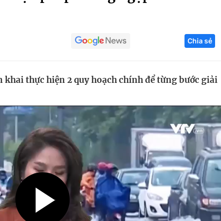
Góc ảnh
Chia sẻ
Giáo dục
Công nghệ
Tuyển sinh
Hitech Công ng
 khai thực hiện 2 quy hoạch chính để từng bước giải
Học trực tuyến
Sản phẩm
g
Thị trường
Tư vấn