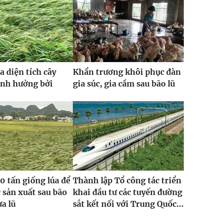
a diện tích cây
Khẩn trương khôi phục đàn
ảnh hưởng bởi
gia súc, gia cầm sau bão lũ
0 tấn giống lúa để
Thành lập Tổ công tác triển
 sản xuất sau bão
khai đầu tư các tuyến đường
ưa lũ
sắt kết nối với Trung Quốc...