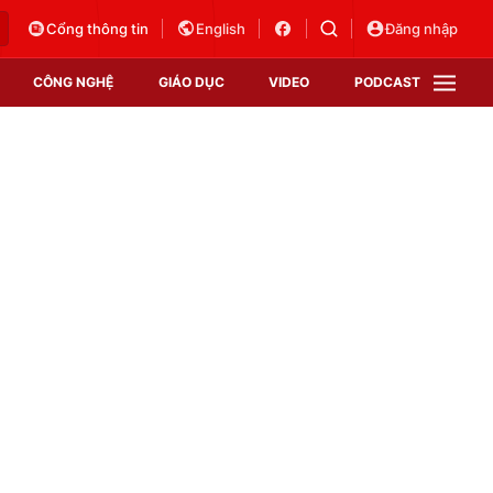
Cổng thông tin
English
Đăng nhập
CÔNG NGHỆ
GIÁO DỤC
VIDEO
PODCAST
VTV Money
VTV Thể thao
VTV Sức khoẻ
Bất động sản
Thị trường 24h
Tấm lòng Việt
Vươn mình bằng AI
VTV4
VTV8
VTV9
Lịch phát sóng
Giao lưu trực tuyến
Sự kiện