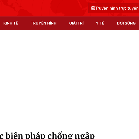
Truyền hình trực tuyến
KINH TẾ
TRUYỀN HÌNH
GIẢI TRÍ
Y TẾ
ĐỜI SỐNG
Pháp luật
Y tế
Truyền hình
Multimedia
Phim VTV
Video
Hậu trường
Shorts video
Nhân vật
Podcast
Khán giả
EMagazine
Giải sao mai
Photo
c biện pháp chống ngập
Infographic