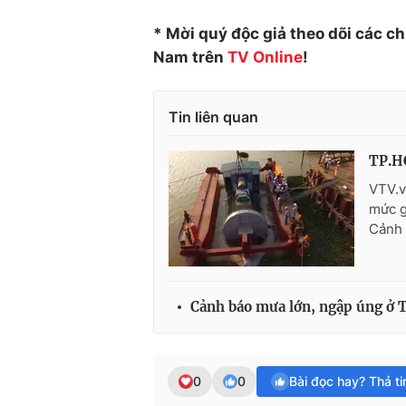
* Mời quý độc giả theo dõi các c
Nam trên
TV Online
!
Tin liên quan
TP.HC
VTV.v
mức g
Cảnh 
Cảnh báo mưa lớn, ngập úng ở
0
0
Bài đọc hay? Thả t