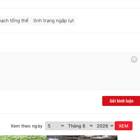
oạch tổng thể
tình trạng ngập lụt
Gửi bình luận
Xem theo ngày
XEM