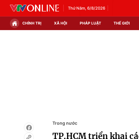
Thứ Năm, 6/8/2026
CHÍNH TRỊ
XÃ HỘI
PHÁP LUẬT
THẾ GIỚI
Chính trị
Xã hội
Thế giới
Kinh tế
Tin tức
Tài chính
Thế giới đó đây
Thị trường
Câu chuyện quốc tế
Góc doanh nghiệp
Dữ liệu và đời sống
Trong nước
TP.HCM triển khai cá