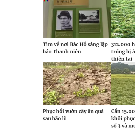
Tìm về nơi Bác Hồ sáng lập
312.000 h
báo Thanh niên
trồng bị 
thiên tai
Phục hồi vườn cây ăn quả
Cần 15.00
sau bão lũ
khôi phục
số 3 và m