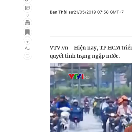
Ban Thời sự
21/05/2019 07:58 GMT+7
0
Giải trí
Đời sống
Điện ảnh
Du lịch
VTV.vn - Hiện nay, TP.HCM triển
Âm nhạc
Làm đẹp
quyết tình trạng ngập nước.
Sao
Chất lượng cuộc sốn