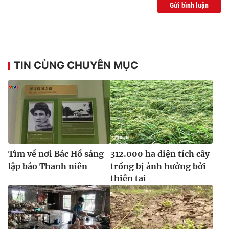
Gửi bình luận
Ðiện thoại Thời báo VTV:
024.66 897 897
Email:
toasoan@vtv.vn
Liên hệ quảng cáo:
024-7300.7108
TIN CÙNG CHUYÊN MỤC
Tìm về nơi Bác Hồ sáng
312.000 ha diện tích cây
lập báo Thanh niên
trồng bị ảnh hưởng bởi
thiên tai
® Cấm sao chép dưới mọi hình thức nếu không có sự chấp
thuận bằng văn bản. Ghi rõ nguồn VTV.vn khi phát hành lại
thông tin từ website này.