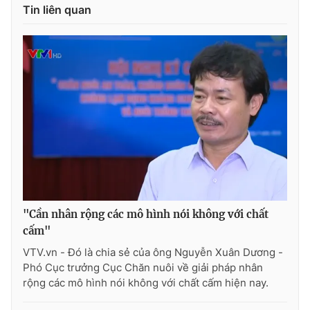
Tin liên quan
Photo
Infographic
Video
Shorts video
VTV Money
VTV Thể thao
VTV Sức khoẻ
Bất động sản
Thị trường 24h
Tấm lòng Việt
"Cần nhân rộng các mô hình nói không với chất
VTV4
Vươn mình bằng AI
cấm"
VTV.vn - Đó là chia sẻ của ông Nguyễn Xuân Dương -
VTV9
VTV8
Phó Cục trưởng Cục Chăn nuôi về giải pháp nhân
rộng các mô hình nói không với chất cấm hiện nay.
Liên hệ tòa soạn
English