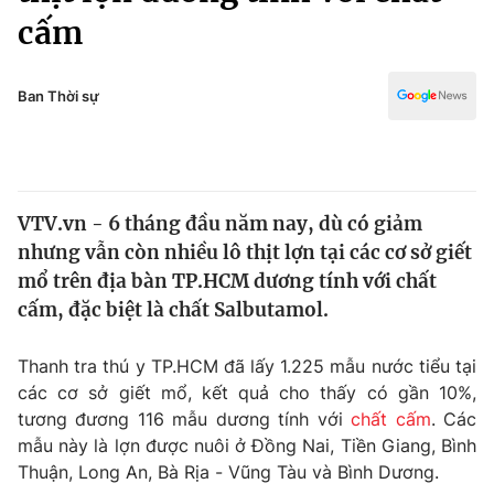
Chính trị
cấm
Truyền hình
Văn hóa - Giải trí
Xã hội
Y tế
Ban Thời sự
Đời sống
Pháp luật
Công nghệ
Giáo dục
Y tế
VTV.vn - 6 tháng đầu năm nay, dù có giảm
nhưng vẫn còn nhiều lô thịt lợn tại các cơ sở giết
Thế giới
mổ trên địa bàn TP.HCM dương tính với chất
Tin tức
cấm, đặc biệt là chất Salbutamol.
Kinh tế
Thế giới đó đây
Thanh tra thú y TP.HCM đã lấy 1.225 mẫu nước tiểu tại
Tài chính
Dữ liệu và đời sống
các cơ sở giết mổ, kết quả cho thấy có gần 10%,
Câu chuyện quốc tế
Thị trường
tương đương 116 mẫu dương tính với
chất cấm
. Các
mẫu này là lợn được nuôi ở Đồng Nai, Tiền Giang, Bình
Truyền hình
Góc doanh nghiệp
Thuận, Long An, Bà Rịa - Vũng Tàu và Bình Dương.