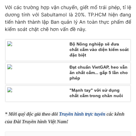
Phim VTV
Giải trí
Với các trường hợp vận chuyển, giết mổ trái phép, tỉ lệ
Hậu trường
dương tính với Sabultamol là 20%. TP.HCM hiện đang
Điện ảnh
tiến hành thành lập Ban quản lý An toàn thực phẩm để
Đời sống
Nhân vật
kiểm soát chặt chẽ hơn vấn đề này.
Âm nhạc
Du lịch
Khán giả
Giáo dục
Sao
Bộ Nông nghiệp sẽ đưa
Làm đẹp
Giải sao mai
chất cấm vào diện kiểm soát
Tuyển sinh
đặc biệt
Công nghệ
Chất lượng cuộc sống
Học trực tuyến
Đạt chuẩn VietGAP, heo vẫn
Hitech Công nghệ tương lai
ăn chất cấm... gấp 5 lần cho
Giao lưu trực tuyến
phép
Sản phẩm
"Mạnh tay" với sử dụng
Lịch phát sóng
Thị trường
chất cấm trong chăn nuôi
Tư vấn
* Mời quý độc giả theo dõi
Truyền hình trực tuyến
các kênh
Chuyên mục khác
của Đài Truyền hình Việt Nam!
Emagazine
Podcast