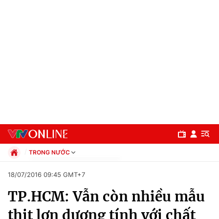
TRONG NƯỚC
Chính trị
18/07/2016 09:45 GMT+7
Xã hội
TP.HCM: Vẫn còn nhiều mẫu
Pháp luật
Chuyên mục
Kinh tế
thịt lợn dương tính với chất
Thể thao