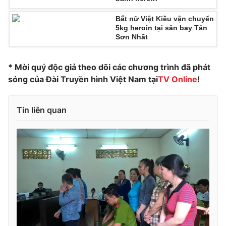
Photo
Infographic
Bắt nữ Việt Kiều vận chuyển
5kg heroin tại sân bay Tân
Sơn Nhất
Video
Shorts video
* Mời quý độc giả theo dõi các chương trình đã phát
VTV Money
VTV Thể thao
sóng của Đài Truyền hình Việt Nam tại
TV Online
!
VTV Sức khoẻ
Bất động sản
Tin liên quan
Thị trường 24h
Tấm lòng Việt
VTV4
Vươn mình bằng AI
VTV9
VTV8
Liên hệ tòa soạn
English