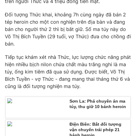
trên người Thức và 4 triệu đồng tiền mặt.
Phim VTV
Giải trí
Hậu trường
Đối tượng Thức khai, khoảng 7h cùng ngày đã bán 2
Điện ảnh
tép heroin cho một con nghiện trên địa bàn và đang
Đời sống
Nhân vật
bán cho người thứ 2 thì bị bắt giữ. Số ma túy này do
Âm nhạc
Võ Thị Bích Tuyền (29 tuổi, vợ Thức) đưa cho chồng đi
Du lịch
Khán giả
Giáo dục
Sao
bán.
Làm đẹp
Giải sao mai
Tuyển sinh
Tiếp tục khám xét nhà Thức, lực lượng chức năng phát
Công nghệ
Chất lượng cuộc sống
hiện nhiều bịch nilon chứa chất màu trắng nghi là ma
Học trực tuyến
túy, ống kim tiêm đã qua sử dụng. Được biết, Võ Thị
Hitech Công nghệ tương lai
Giao lưu trực tuyến
Bích Tuyền - vợ Thức - đang mang thai tháng thứ 6 và
Sản phẩm
cũng là đối tượng nghiện ma túy.
Lịch phát sóng
Thị trường
Sơn La: Phá chuyên án ma
túy, thu giữ 10 bánh heroin
Tư vấn
Chuyên mục khác
Điện Biên: Bắt đối tượng
Emagazine
Podcast
vận chuyển trái phép 21
bánh heroin