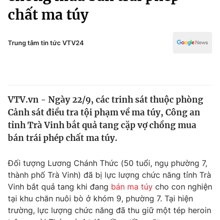
Chính trị
chất ma túy
Truyền hình
Văn hóa - Giải trí
Xã hội
Y tế
Trung tâm tin tức VTV24
Đời sống
Pháp luật
Công nghệ
Giáo dục
Y tế
VTV.vn - Ngày 22/9, các trinh sát thuộc phòng
Cảnh sát điều tra tội phạm về ma túy, Công an
Thế giới
tỉnh Trà Vinh bắt quả tang cặp vợ chồng mua
Tin tức
bán trái phép chất ma túy.
Kinh tế
Thế giới đó đây
Đối tượng Lương Chánh Thức (50 tuổi, ngụ phường 7,
Tài chính
Dữ liệu và đời sống
thành phố Trà Vinh) đã bị lực lượng chức năng tỉnh Trà
Câu chuyện quốc tế
Thị trường
Vinh bắt quả tang khi đang
bán ma túy
cho con nghiện
tại khu chăn nuôi bò ở khóm 9, phường 7. Tại hiện
Truyền hình
Góc doanh nghiệp
trường, lực lượng chức năng đã thu giữ một tép heroin