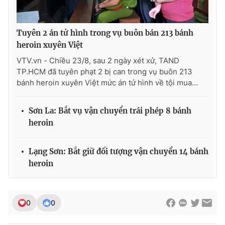
Tuyên 2 án tử hình trong vụ buôn bán 213 bánh
heroin xuyên Việt
THỜI BÁO VTV
VTV.vn - Chiều 23/8, sau 2 ngày xét xử, TAND
TP.HCM đã tuyên phạt 2 bị can trong vụ buôn 213
bánh heroin xuyên Việt mức án tử hình về tội mua...
Theo dõi báo trên
Sơn La: Bắt vụ vận chuyển trái phép 8 bánh
heroin
Cơ quan chủ quản:
Đài Truyền hình Việt Nam
Cơ quan báo chí:
Thời báo VTV
Lạng Sơn: Bắt giữ đối tượng vận chuyển 14 bánh
Giấy phép hoạt động báo in và báo điện tử số 483/GP-BTTTT
heroin
cấp ngày 29/12/2023
Tổng Biên tập:
Vũ Thanh Thủy
Phó Tổng Biên tập:
Nguyễn Thị Mỹ Hạnh, Phạm Quốc Thắng,
0
0
Nguyễn Trọng Ninh
Tổng đài VTV:
024.38 355 931 - 024.38 355 932