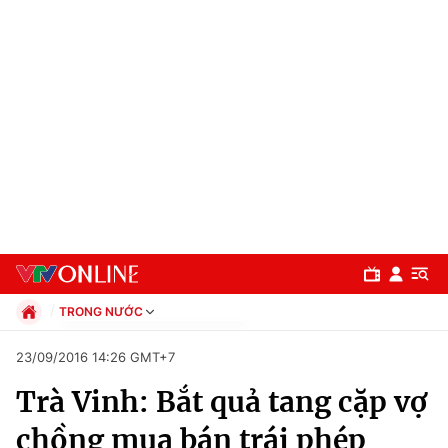
TRONG NƯỚC
Chính trị
23/09/2016 14:26 GMT+7
Xã hội
Trà Vinh: Bắt quả tang cặp vợ
Pháp luật
Chuyên mục
Kinh tế
chồng mua bán trái phép
Thể thao