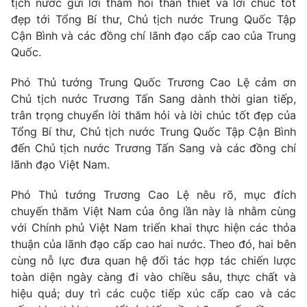
tịch nước gửi lời thăm hỏi thân thiết và lời chúc tốt
Phim VTV
Giải trí
đẹp tới Tổng Bí thư, Chủ tịch nước Trung Quốc Tập
Hậu trường
Cận Bình và các đồng chí lãnh đạo cấp cao của Trung
Điện ảnh
Quốc.
Đời sống
Nhân vật
Âm nhạc
Phó Thủ tướng Trung Quốc Trương Cao Lệ cảm ơn
Du lịch
Khán giả
Giáo dục
Sao
Chủ tịch nước Trương Tấn Sang dành thời gian tiếp,
Làm đẹp
Giải sao mai
trân trọng chuyển lời thăm hỏi và lời chúc tốt đẹp của
Tuyển sinh
Tổng Bí thư, Chủ tịch nước Trung Quốc Tập Cận Bình
Công nghệ
Chất lượng cuộc sống
đến Chủ tịch nước Trương Tấn Sang và các đồng chí
Học trực tuyến
Hitech Công nghệ tương lai
lãnh đạo Việt Nam.
Giao lưu trực tuyến
Sản phẩm
Phó Thủ tướng Trương Cao Lệ nêu rõ, mục đích
chuyến thăm Việt Nam của ông lần này là nhằm cùng
Lịch phát sóng
Thị trường
với Chính phủ Việt Nam triển khai thực hiện các thỏa
thuận của lãnh đạo cấp cao hai nước. Theo đó, hai bên
Tư vấn
cùng nỗ lực đưa quan hệ đối tác hợp tác chiến lược
Chuyên mục khác
toàn diện ngày càng đi vào chiều sâu, thực chất và
Emagazine
Podcast
hiệu quả; duy trì các cuộc tiếp xúc cấp cao và các