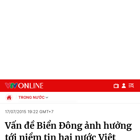
TRONG NƯỚC
Chính trị
17/07/2015 19:22 GMT+7
Xã hội
Vấn đề Biển Đông ảnh hưởng
Pháp luật
Chuyên mục
Kinh tế
tới niềm tin hai nước Việt
Thể thao