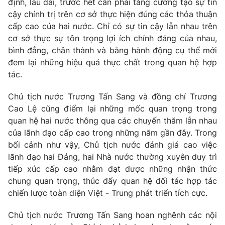
định, lâu dài, trước hết cần phải tăng cường tạo sự tin
cậy chính trị trên cơ sở thực hiện đúng các thỏa thuận
cấp cao của hai nước. Chỉ có sự tin cậy lẫn nhau trên
cơ sở thực sự tôn trọng lợi ích chính đáng của nhau,
THỜI BÁO VTV
bình đẳng, chân thành và bằng hành động cụ thể mới
đem lại những hiệu quả thực chất trong quan hệ hợp
tác.
Chủ tịch nước Trương Tấn Sang và đồng chí Trương
Theo dõi báo trên
Cao Lệ cũng điểm lại những mốc quan trọng trong
quan hệ hai nước thông qua các chuyến thăm lẫn nhau
Cơ quan chủ quản:
Đài Truyền hình Việt Nam
của lãnh đạo cấp cao trong những năm gần đây. Trong
Cơ quan báo chí:
Thời báo VTV
bối cảnh như vậy, Chủ tịch nước đánh giá cao việc
Giấy phép hoạt động báo in và báo điện tử số 483/GP-BTTTT
lãnh đạo hai Đảng, hai Nhà nước thường xuyên duy trì
cấp ngày 29/12/2023
tiếp xúc cấp cao nhằm đạt được những nhận thức
Tổng Biên tập:
Vũ Thanh Thủy
chung quan trọng, thúc đẩy quan hệ đối tác hợp tác
Phó Tổng Biên tập:
chiến lược toàn diện Việt - Trung phát triển tích cực.
Nguyễn Thị Mỹ Hạnh, Phạm Quốc Thắng,
Nguyễn Trọng Ninh
Chủ tịch nước Trương Tấn Sang hoan nghênh các nội
Tổng đài VTV:
024.38 355 931 - 024.38 355 932