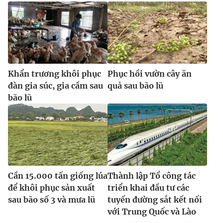
Khẩn trương khôi phục
Phục hồi vườn cây ăn
đàn gia súc, gia cầm sau
quả sau bão lũ
bão lũ
Cần 15.000 tấn giống lúa
Thành lập Tổ công tác
để khôi phục sản xuất
triển khai đầu tư các
sau bão số 3 và mưa lũ
tuyến đường sắt kết nối
với Trung Quốc và Lào