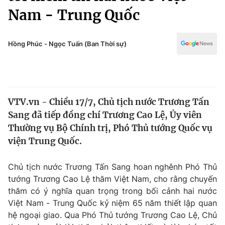
Chính trị
Nam - Trung Quốc
Truyền hình
Văn hóa - Giải trí
Xã hội
Y tế
​Hồng Phúc - Ngọc Tuấn (Ban Thời sự)
Đời sống
Pháp luật
Công nghệ
Giáo dục
Y tế
VTV.vn - Chiều 17/7, Chủ tịch nước Trương Tấn
Sang đã tiếp đồng chí Trương Cao Lệ, Ủy viên
Thế giới
Thường vụ Bộ Chính trị, Phó Thủ tướng Quốc vụ
Tin tức
viện Trung Quốc.
Kinh tế
Thế giới đó đây
Chủ tịch nước Trương Tấn Sang hoan nghênh Phó Thủ
Tài chính
Dữ liệu và đời sống
tướng Trương Cao Lệ thăm Việt Nam, cho rằng chuyến
Câu chuyện quốc tế
Thị trường
thăm có ý nghĩa quan trọng trong bối cảnh hai nước
Việt Nam - Trung Quốc kỷ niệm 65 năm thiết lập quan
Truyền hình
Góc doanh nghiệp
hệ ngoại giao. Qua Phó Thủ tướng Trương Cao Lệ, Chủ