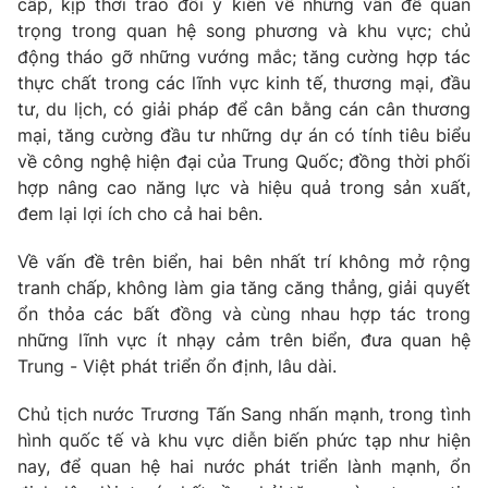
cấp, kịp thời trao đổi ý kiến về những vấn đề quan
trọng trong quan hệ song phương và khu vực; chủ
Photo
Infographic
động tháo gỡ những vướng mắc; tăng cường hợp tác
thực chất trong các lĩnh vực kinh tế, thương mại, đầu
Video
Shorts video
tư, du lịch, có giải pháp để cân bằng cán cân thương
mại, tăng cường đầu tư những dự án có tính tiêu biểu
VTV Money
về công nghệ hiện đại của Trung Quốc; đồng thời phối
VTV Thể thao
hợp nâng cao năng lực và hiệu quả trong sản xuất,
đem lại lợi ích cho cả hai bên.
VTV Sức khoẻ
Bất động sản
Về vấn đề trên biển, hai bên nhất trí không mở rộng
Thị trường 24h
tranh chấp, không làm gia tăng căng thẳng, giải quyết
Tấm lòng Việt
ổn thỏa các bất đồng và cùng nhau hợp tác trong
những lĩnh vực ít nhạy cảm trên biển, đưa quan hệ
VTV4
Vươn mình bằng AI
Trung - Việt phát triển ổn định, lâu dài.
VTV9
Chủ tịch nước Trương Tấn Sang nhấn mạnh, trong tình
VTV8
hình quốc tế và khu vực diễn biến phức tạp như hiện
nay, để quan hệ hai nước phát triển lành mạnh, ổn
Liên hệ tòa soạn
English