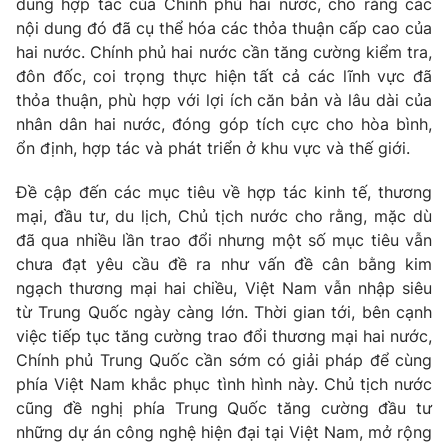
dung hợp tác của Chính phủ hai nước, cho rằng các
Ðiện thoại Thời báo VTV:
024.66 897 897
nội dung đó đã cụ thể hóa các thỏa thuận cấp cao của
Email:
toasoan@vtv.vn
hai nước. Chính phủ hai nước cần tăng cường kiểm tra,
Liên hệ quảng cáo:
024-7300.7108
đôn đốc, coi trọng thực hiện tất cả các lĩnh vực đã
thỏa thuận, phù hợp với lợi ích căn bản và lâu dài của
nhân dân hai nước, đóng góp tích cực cho hòa bình,
ổn định, hợp tác và phát triển ở khu vực và thế giới.
Đề cập đến các mục tiêu về hợp tác kinh tế, thương
mại, đầu tư, du lịch, Chủ tịch nước cho rằng, mặc dù
đã qua nhiều lần trao đổi nhưng một số mục tiêu vẫn
chưa đạt yêu cầu đề ra như vấn đề cân bằng kim
ngạch thương mại hai chiều, Việt Nam vẫn nhập siêu
từ Trung Quốc ngày càng lớn. Thời gian tới, bên cạnh
việc tiếp tục tăng cường trao đổi thương mại hai nước,
® Cấm sao chép dưới mọi hình thức nếu không có sự chấp
Chính phủ Trung Quốc cần sớm có giải pháp để cùng
thuận bằng văn bản. Ghi rõ nguồn VTV.vn khi phát hành lại
phía Việt Nam khắc phục tình hình này. Chủ tịch nước
thông tin từ website này.
cũng đề nghị phía Trung Quốc tăng cường đầu tư
những dự án công nghệ hiện đại tại Việt Nam, mở rộng