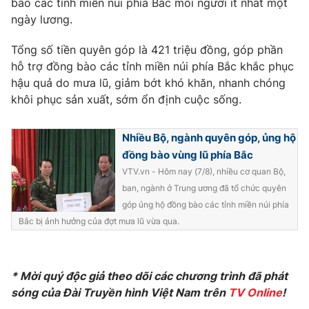
bào các tỉnh miền núi phía Bắc mỗi người ít nhất một
Phim VTV
Giải trí
ngày lương.
Hậu trường
Điện ảnh
Tổng số tiền quyên góp là 421 triệu đồng, góp phần
Đời sống
Nhân vật
hỗ trợ đồng bào các tỉnh miền núi phía Bắc khắc phục
Âm nhạc
hậu quả do mưa lũ, giảm bớt khó khăn, nhanh chóng
Du lịch
Khán giả
Giáo dục
Sao
khôi phục sản xuất, sớm ổn định cuộc sống.
Làm đẹp
Giải sao mai
Tuyển sinh
Công nghệ
Nhiều Bộ, ngành quyên góp, ủng hộ
Chất lượng cuộc sống
Học trực tuyến
đồng bào vùng lũ phía Bắc
Hitech Công nghệ tương lai
VTV.vn - Hôm nay (7/8), nhiều cơ quan Bộ,
Giao lưu trực tuyến
ban, ngành ở Trung ương đã tổ chức quyên
Sản phẩm
góp ủng hộ đồng bào các tỉnh miền núi phía
Lịch phát sóng
Thị trường
Bắc bị ảnh hưởng của đợt mưa lũ vừa qua.
Tư vấn
Chuyên mục khác
* Mời quý độc giả theo dõi các chương trình đã phát
Emagazine
Podcast
sóng của Đài Truyền hình Việt Nam trên
TV Online
!