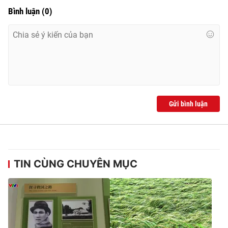
Ðiện thoại Thời báo VTV:
024.66 897 897
Bình luận
(
0
)
Email:
toasoan@vtv.vn
Liên hệ quảng cáo:
024-7300.7108
Gửi bình luận
TIN CÙNG CHUYÊN MỤC
® Cấm sao chép dưới mọi hình thức nếu không có sự chấp
thuận bằng văn bản. Ghi rõ nguồn VTV.vn khi phát hành lại
thông tin từ website này.