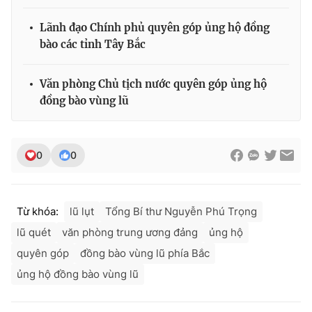
Lãnh đạo Chính phủ quyên góp ủng hộ đồng
bào các tỉnh Tây Bắc
THỜI BÁO VTV
Văn phòng Chủ tịch nước quyên góp ủng hộ
đồng bào vùng lũ
Theo dõi báo trên
0
0
Cơ quan chủ quản:
Đài Truyền hình Việt Nam
Cơ quan báo chí:
Thời báo VTV
Từ khóa:
lũ lụt
Tổng Bí thư Nguyễn Phú Trọng
Giấy phép hoạt động báo in và báo điện tử số 483/GP-BTTTT
cấp ngày 29/12/2023
lũ quét
văn phòng trung ương đảng
ủng hộ
Tổng Biên tập:
Vũ Thanh Thủy
quyên góp
đồng bào vùng lũ phía Bắc
Phó Tổng Biên tập:
Nguyễn Thị Mỹ Hạnh, Phạm Quốc Thắng,
ủng hộ đồng bào vùng lũ
Nguyễn Trọng Ninh
Tổng đài VTV:
024.38 355 931 - 024.38 355 932