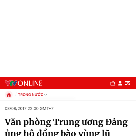
TRONG NƯỚC
Chính trị
08/08/2017 22:00 GMT+7
Xã hội
Văn phòng Trung ương Đảng
Pháp luật
Chuyên mục
Kinh tế
ủng hộ đồng bào vùng lũ
Thể thao