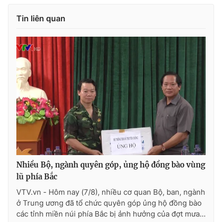
Photo
Infographic
Tin liên quan
Video
Shorts video
VTV Money
VTV Thể thao
VTV Sức khoẻ
Bất động sản
Thị trường 24h
Tấm lòng Việt
VTV4
Vươn mình bằng AI
Nhiều Bộ, ngành quyên góp, ủng hộ đồng bào vùng
lũ phía Bắc
VTV9
VTV8
VTV.vn - Hôm nay (7/8), nhiều cơ quan Bộ, ban, ngành
ở Trung ương đã tổ chức quyên góp ủng hộ đồng bào
các tỉnh miền núi phía Bắc bị ảnh hưởng của đợt mưa...
Liên hệ tòa soạn
English