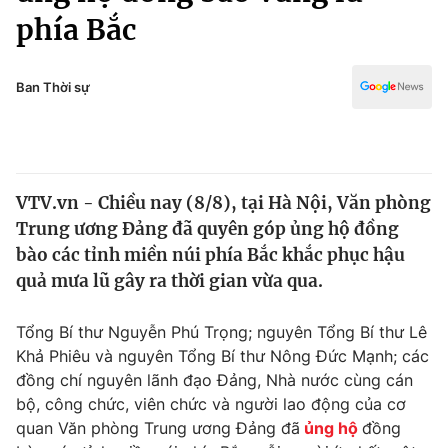
Chính trị
phía Bắc
Truyền hình
Văn hóa - Giải trí
Xã hội
Y tế
Ban Thời sự
Đời sống
Pháp luật
Công nghệ
Giáo dục
Y tế
VTV.vn - Chiều nay (8/8), tại Hà Nội, Văn phòng
Trung ương Đảng đã quyên góp ủng hộ đồng
Thế giới
bào các tỉnh miền núi phía Bắc khắc phục hậu
Tin tức
quả mưa lũ gây ra thời gian vừa qua.
Kinh tế
Thế giới đó đây
Tổng Bí thư Nguyễn Phú Trọng; nguyên Tổng Bí thư Lê
Tài chính
Dữ liệu và đời sống
Khả Phiêu và nguyên Tổng Bí thư Nông Đức Mạnh; các
Câu chuyện quốc tế
Thị trường
đồng chí nguyên lãnh đạo Đảng, Nhà nước cùng cán
bộ, công chức, viên chức và người lao động của cơ
Truyền hình
Góc doanh nghiệp
quan Văn phòng Trung ương Đảng đã
ủng hộ
đồng