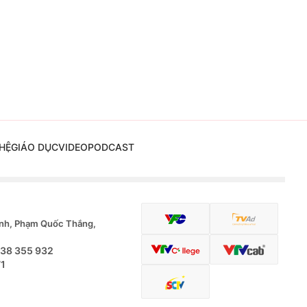
HỆ
GIÁO DỤC
VIDEO
PODCAST
nh, Phạm Quốc Thắng,
.38 355 932
71