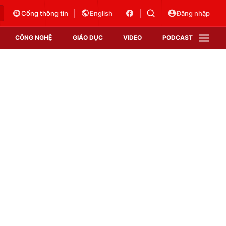
Cổng thông tin
English
Đăng nhập
CÔNG NGHỆ
GIÁO DỤC
VIDEO
PODCAST
VTV Money
VTV Thể thao
VTV Sức khoẻ
Bất động sản
Thị trường 24h
Tấm lòng Việt
Vươn mình bằng AI
VTV4
VTV8
VTV9
Lịch phát sóng
Giao lưu trực tuyến
Sự kiện