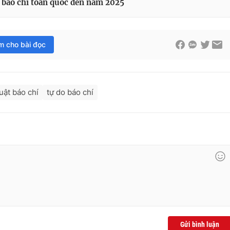
ý báo chí toàn quốc đến năm 2025
im cho bài đọc
luật báo chí
tự do báo chí
Gửi bình luận