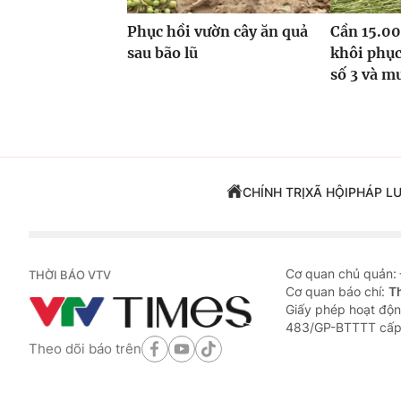
Phục hồi vườn cây ăn quả
Cần 15.00
sau bão lũ
khôi phục
số 3 và m
CHÍNH TRỊ
XÃ HỘI
PHÁP L
Cơ quan chủ quản:
THỜI BÁO VTV
Cơ quan báo chí:
T
Giấy phép hoạt độn
483/GP-BTTTT cấp
Theo dõi báo trên