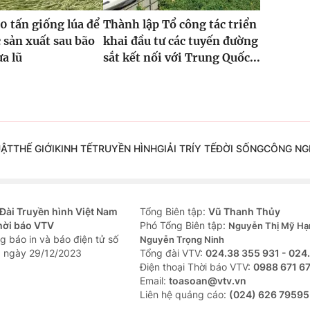
0 tấn giống lúa để
Thành lập Tổ công tác triển
 sản xuất sau bão
khai đầu tư các tuyến đường
ưa lũ
sắt kết nối với Trung Quốc...
UẬT
THẾ GIỚI
KINH TẾ
TRUYỀN HÌNH
GIẢI TRÍ
Y TẾ
ĐỜI SỐNG
CÔNG NG
Đài Truyền hình Việt Nam
Tổng Biên tập:
Vũ Thanh Thủy
hời báo VTV
Phó Tổng Biên tập:
Nguyễn Thị Mỹ Hạ
g báo in và báo điện tử số
Nguyễn Trọng Ninh
 ngày 29/12/2023
Tổng đài VTV:
024.38 355 931 - 024
Ðiện thoại Thời báo VTV:
0988 671 6
Email:
toasoan@vtv.vn
Liên hệ quảng cáo:
(024) 626 79595