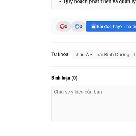
Quy hoạch phát triển và quản l
0
0
Bài đọc hay? Thả t
Từ khóa:
châu Á - Thái Bình Dương
Bình luận
(
0
)