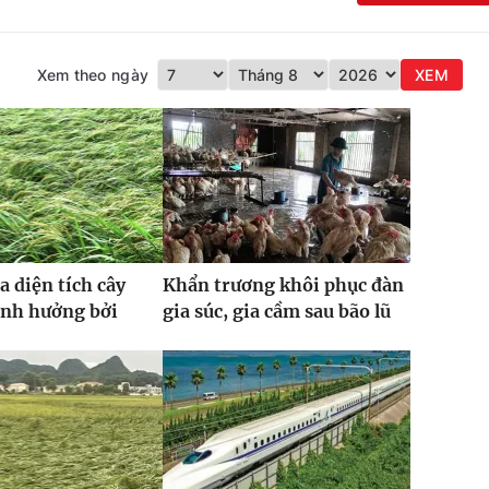
Xem theo ngày
XEM
a diện tích cây
Khẩn trương khôi phục đàn
ảnh hưởng bởi
gia súc, gia cầm sau bão lũ