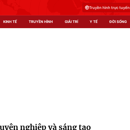
Truyền hình trực tuyến
KINH TẾ
TRUYỀN HÌNH
GIẢI TRÍ
Y TẾ
ĐỜI SỐNG
Pháp luật
Y tế
Truyền hình
Multimedia
Phim VTV
Video
Hậu trường
Shorts video
Nhân vật
Podcast
Khán giả
EMagazine
Giải sao mai
Photo
huyên nghiệp và sáng tạo
Infographic