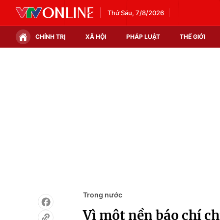
Thứ Sáu, 7/8/2026
CHÍNH TRỊ
XÃ HỘI
PHÁP LUẬT
THẾ GIỚI
Chính trị
Xã hội
Thế giới
Kinh tế
Tin tức
Tài chính
Thế giới đó đây
Thị trường
Câu chuyện quốc tế
Góc doanh nghiệp
Dữ liệu và đời sống
Trong nước
Vì một nền báo chí c