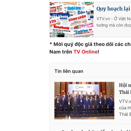
Quy hoạch lại
VTV.vn - Ở Việt N
tưởng mà còn được
* Mời quý độc giả theo dõi các c
Nam trên
TV Online
!
Tin liên quan
Hội n
Thái 
VTV.v
của H
Thái 