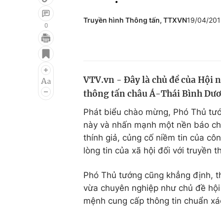
Truyền hình Thông tấn, TTXVN
19/04/20
0
Giải trí
Đời sống
Điện ảnh
Du lịch
VTV.vn - Đây là chủ đề của Hội 
Âm nhạc
Làm đẹp
thông tấn châu Á-Thái Bình Dươn
Sao
Chất lượng cuộc sốn
Phát biểu chào mừng, Phó Thủ tướ
này và nhấn mạnh một nền báo chí
thính giả, củng cố niềm tin của cô
lòng tin của xã hội đối với truyền 
Phó Thủ tướng cũng khẳng định, t
vừa chuyên nghiệp như chủ đề hội 
mệnh cung cấp thông tin chuẩn xác,