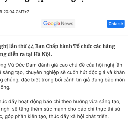
Góc ảnh
19 20:04 GMT+7
Chia sẻ
Giáo dục
Công nghệ
Tuyển sinh
Hitech Công ng
nghị lần thứ 44 Ban Chấp hành Tổ chức các hãng
Học trực tuyến
Sản phẩm
g diễn ra tại Hà Nội.
g
Thị trường
ng Vũ Đức Đam đánh giá cao chủ đề của hội nghị lần
Tư vấn
 sáng tạo, chuyên nghiệp sẽ cuốn hút độc giả và khán
ng chúng, đặc biệt trong bối cảnh tin giả đang bào mòn
thông.
húc đẩy hoạt động báo chí theo hướng vừa sáng tạo,
nghị sẽ tăng thêm sức mạnh cho báo chí thực thi sứ
 góp phần kiến tạo, thúc đẩy xã hội phát triển.