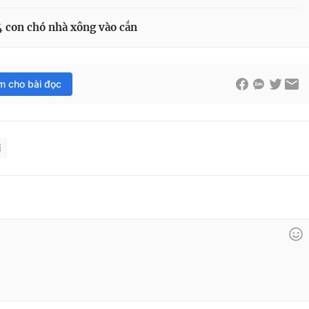
ị 4 con chó nhà xông vào cắn
im cho bài đọc
i