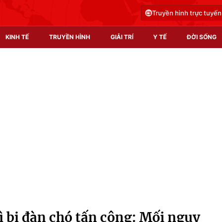
Truyền hình trực tuyến
KINH TẾ
TRUYỀN HÌNH
GIẢI TRÍ
Y TẾ
ĐỜI SỐNG
Pháp luật
Y tế
Truyền hình
Multimedia
Phim VTV
Video
Hậu trường
Shorts video
Nhân vật
Podcast
Khán giả
EMagazine
Giải sao mai
Photo
vì bị đàn chó tấn công: Mối nguy
Infographic