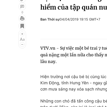
hiểm của tập quán nu
0
Ban Thời sự
04/04/2019 19:15 GMT+7
Giải trí
Đời sống
Điện ảnh
Du lịch
Âm nhạc
Làm đẹp
VTV.vn - Sự việc một bé trai 7 t
Sao
Chất lượng cuộc sốn
quá nặng một lần nữa cho thấy 
lâu nay.
Hiện trường nơi cậu bé bị cùng lúc
Kim Động, tỉnh Hưng Yên - ngay gầ
cơn mưa sáng nay xóa sạch nhưng 
Những con chó đã tấn công cậu bé l