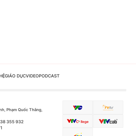
HỆ
GIÁO DỤC
VIDEO
PODCAST
nh, Phạm Quốc Thắng,
.38 355 932
71