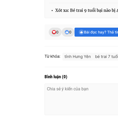
Xót xa: Bé trai 9 tuổi bại não b
0
0
Bài đọc hay? Thả t
Từ khóa:
tỉnh Hưng Yên
bé trai 7 tuổ
Bình luận
(
0
)