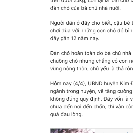
trên dưới 25kg, còn lại là loại chó
đàn chó của bà chủ nhà nuôi.
Người dân ở đây cho biết, cậu bé 
chơi đùa với những con chó đó bìn
đây gần 12 năm nay.
Đàn chó hoàn toàn do bà chủ nhà n
chuồng chó nhưng chẳng có con nà
vùng nông thôn, chủ yếu là thả rôn
Hôm nay (4/4), UBND huyện Kim Độ
ngành trong huyện, về tăng cường c
không đúng quy định. Đây vốn là v
chưa đến nơi đến chốn, thì vẫn cò
quả đau lòng.