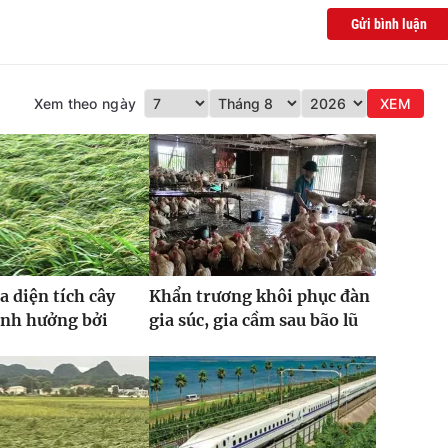
Gửi bình luận
Xem theo ngày
XEM
a diện tích cây
Khẩn trương khôi phục đàn
ảnh hưởng bởi
gia súc, gia cầm sau bão lũ