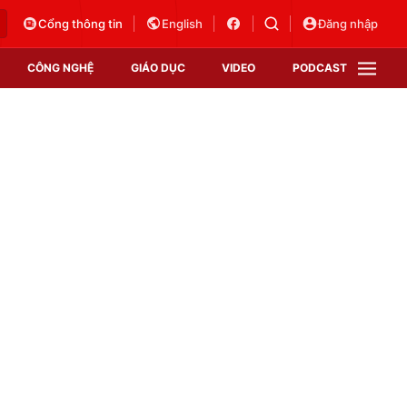
Cổng thông tin
English
Đăng nhập
CÔNG NGHỆ
GIÁO DỤC
VIDEO
PODCAST
VTV Money
VTV Thể thao
VTV Sức khoẻ
Bất động sản
Thị trường 24h
Tấm lòng Việt
Vươn mình bằng AI
VTV4
VTV8
VTV9
Lịch phát sóng
Giao lưu trực tuyến
Sự kiện