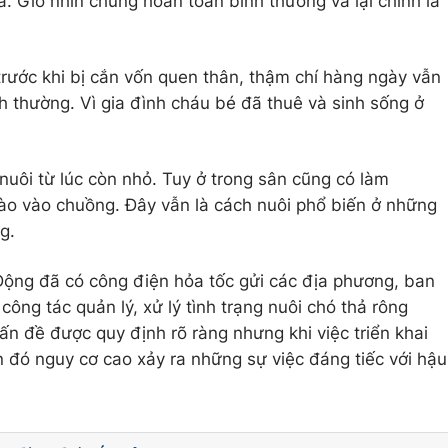
 ta. Giờ nhìn chúng hoàn toàn bình thường và lại chính là
trước khi bị cắn vốn quen thân, thậm chí hàng ngày vẫn
h thường. Vì gia đình cháu bé đã thuê và sinh sống ở
uôi từ lúc còn nhỏ. Tuy ở trong sân cũng có làm
o vào chuồng. Đây vẫn là cách nuôi phổ biến ở những
g.
ng đã có công điện hỏa tốc gửi các địa phương, ban
ông tác quản lý, xử lý tình trạng nuôi chó thả rông
ấn đề được quy định rõ ràng nhưng khi việc triển khai
n đó nguy cơ cao xảy ra những sự việc đáng tiếc với hậu