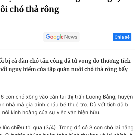
ôi chó thả rông
Góc ảnh
Giáo dục
Công nghệ
Chia sẻ
Tuyển sinh
Hitech Công ng
Học trực tuyến
Sản phẩm
uổi bị cả đàn chó tấn công đã tử vong do thương tích
g
Thị trường
mối nguy hiểm của tập quán nuôi chó thả rông bấy
Tư vấn
 6 con chó xông vào cắn tại thị trấn Lương Bằng, huyện
n nhà mà gia đình cháu bé thuê trọ. Dù vết tích đã bị
nỗi kinh hoàng của sự việc vẫn hiện hữu.
úc chiều tối qua (3/4). Trong đó có 3 con chó lai nặng