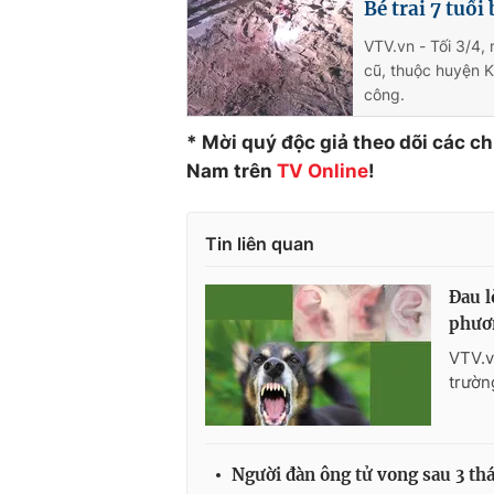
Bé trai 7 tuổi
VTV.vn - Tối 3/4,
cũ, thuộc huyện K
công.
* Mời quý độc giả theo dõi các c
Nam trên
TV Online
!
Tin liên quan
Đau l
phươ
VTV.v
trườn
Người đàn ông tử vong sau 3 thá