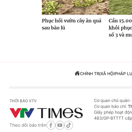
Phục hồi vườn cây ăn quả
Cần 15.00
sau bão lũ
khôi phục
số 3 và m
CHÍNH TRỊ
XÃ HỘI
PHÁP L
Cơ quan chủ quản:
THỜI BÁO VTV
Cơ quan báo chí:
T
Giấy phép hoạt độn
483/GP-BTTTT cấp
Theo dõi báo trên