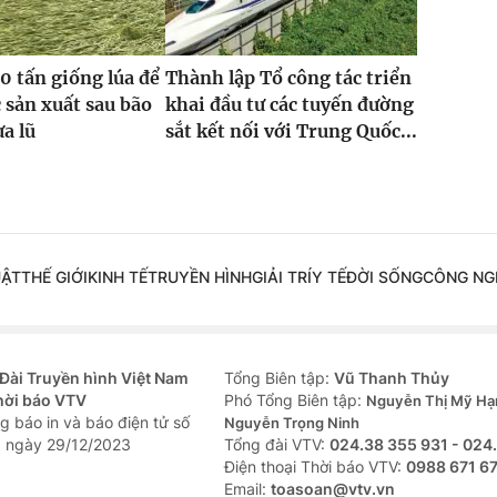
0 tấn giống lúa để
Thành lập Tổ công tác triển
 sản xuất sau bão
khai đầu tư các tuyến đường
ưa lũ
sắt kết nối với Trung Quốc...
UẬT
THẾ GIỚI
KINH TẾ
TRUYỀN HÌNH
GIẢI TRÍ
Y TẾ
ĐỜI SỐNG
CÔNG NG
Đài Truyền hình Việt Nam
Tổng Biên tập:
Vũ Thanh Thủy
hời báo VTV
Phó Tổng Biên tập:
Nguyễn Thị Mỹ Hạ
g báo in và báo điện tử số
Nguyễn Trọng Ninh
 ngày 29/12/2023
Tổng đài VTV:
024.38 355 931 - 024
Ðiện thoại Thời báo VTV:
0988 671 6
Email:
toasoan@vtv.vn