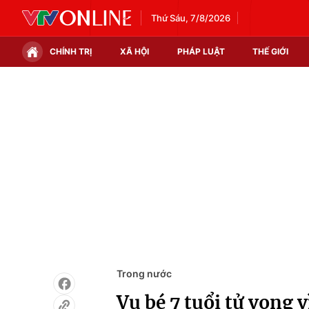
Thứ Sáu, 7/8/2026
CHÍNH TRỊ
XÃ HỘI
PHÁP LUẬT
THẾ GIỚI
Chính trị
Xã hội
Thế giới
Kinh tế
Tin tức
Tài chính
Thế giới đó đây
Thị trường
Câu chuyện quốc tế
Góc doanh nghiệp
Dữ liệu và đời sống
Trong nước
Vụ bé 7 tuổi tử vong 