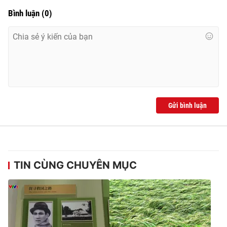
Bình luận
(
0
)
Gửi bình luận
TIN CÙNG CHUYÊN MỤC