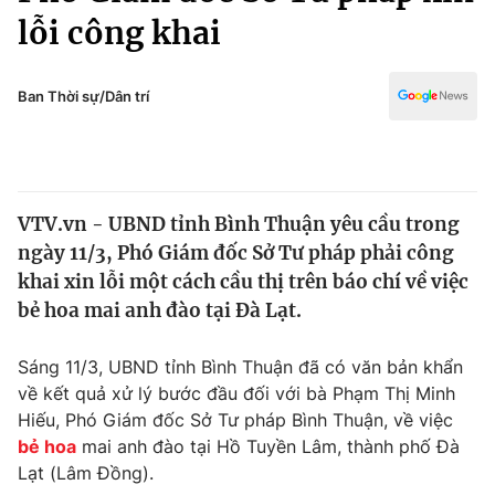
Chính trị
lỗi công khai
Truyền hình
Văn hóa - Giải trí
Xã hội
Y tế
Ban Thời sự/Dân trí
Đời sống
Pháp luật
Công nghệ
Giáo dục
Y tế
VTV.vn - UBND tỉnh Bình Thuận yêu cầu trong
ngày 11/3, Phó Giám đốc Sở Tư pháp phải công
Thế giới
khai xin lỗi một cách cầu thị trên báo chí về việc
Tin tức
bẻ hoa mai anh đào tại Đà Lạt.
Kinh tế
Thế giới đó đây
Sáng 11/3, UBND tỉnh Bình Thuận đã có văn bản khẩn
Tài chính
Dữ liệu và đời sống
về kết quả xử lý bước đầu đối với bà Phạm Thị Minh
Câu chuyện quốc tế
Thị trường
Hiếu, Phó Giám đốc Sở Tư pháp Bình Thuận, về việc
bẻ hoa
mai anh đào tại Hồ Tuyền Lâm, thành phố Đà
Truyền hình
Góc doanh nghiệp
Lạt (Lâm Đồng).