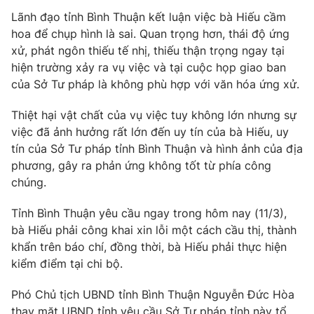
Phim VTV
Giải trí
Lãnh đạo tỉnh Bình Thuận kết luận việc bà Hiếu cầm
Hậu trường
hoa để chụp hình là sai. Quan trọng hơn, thái độ ứng
Điện ảnh
xử, phát ngôn thiếu tế nhị, thiếu thận trọng ngay tại
Đời sống
Nhân vật
hiện trường xảy ra vụ việc và tại cuộc họp giao ban
Âm nhạc
của Sở Tư pháp là không phù hợp với văn hóa ứng xử.
Du lịch
Khán giả
Giáo dục
Sao
Làm đẹp
Thiệt hại vật chất của vụ việc tuy không lớn nhưng sự
Giải sao mai
Tuyển sinh
việc đã ảnh hưởng rất lớn đến uy tín của bà Hiếu, uy
Công nghệ
Chất lượng cuộc sống
tín của Sở Tư pháp tỉnh Bình Thuận và hình ảnh của địa
Học trực tuyến
phương, gây ra phản ứng không tốt từ phía công
Hitech Công nghệ tương lai
Giao lưu trực tuyến
chúng.
Sản phẩm
Tỉnh Bình Thuận yêu cầu ngay trong hôm nay (11/3),
Lịch phát sóng
Thị trường
bà Hiếu phải công khai xin lỗi một cách cầu thị, thành
khẩn trên báo chí, đồng thời, bà Hiếu phải thực hiện
Tư vấn
kiểm điểm tại chi bộ.
Chuyên mục khác
Phó Chủ tịch UBND tỉnh Bình Thuận Nguyễn Đức Hòa
Emagazine
Podcast
thay mặt UBND tỉnh yêu cầu Sở Tư pháp tỉnh này tổ