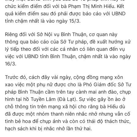
chức kiểm điểm đối với bà Phạm Thị Minh Hiếu. Kết
Photo
Infographic
quả kiểm điểm sau đó phải được báo cáo với UBND
tỉnh chậm nhất là vào ngày 15/3.
Video
Shorts video
Riêng đối với Sở Nội vụ Bình Thuận, cơ quan này
thông qua báo cáo của Sở Tư pháp, đề xuất hướng xử
VTV Money
VTV Thể thao
lý tiếp theo đối với các cá nhân có liên quan đến vụ
việc với UBND tỉnh Bình Thuận, chậm nhất là vào ngày
VTV Sức khoẻ
Bất động sản
16/3.
Trước đó, cách đây vài ngày, cộng đồng mạng xôn
Thị trường 24h
Tấm lòng Việt
xao việc một phụ nữ được cho là Phó Giám đốc Sở Tư
pháp Bình Thuận cầm trên tay cành mai anh đào, chụp
VTV4
Vươn mình bằng AI
hình tại hồ Tuyền Lâm (Đà Lạt). Sự việc gây ồn ào ở
chỗ thông tin trên mạng xã hội cho rằng bà Hiếu dù
đã được một nhóm thanh niên nhắc nhở nhưng vẫn cố
VTV9
VTV8
tình bẻ hoa để chụp ảnh và còn có thái độ thách thức,
hạch sách khi bị nhắc nhở lần thứ hai.
Liên hệ tòa soạn
English