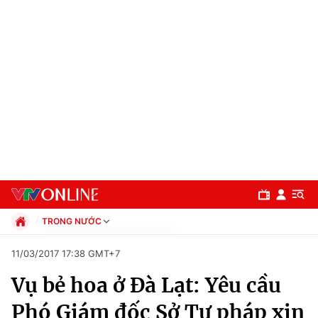
TRONG NƯỚC
Chính trị
11/03/2017 17:38 GMT+7
Xã hội
Vụ bẻ hoa ở Đà Lạt: Yêu cầu
Pháp luật
Chuyên mục
Kinh tế
Phó Giám đốc Sở Tư pháp xin
Thể thao