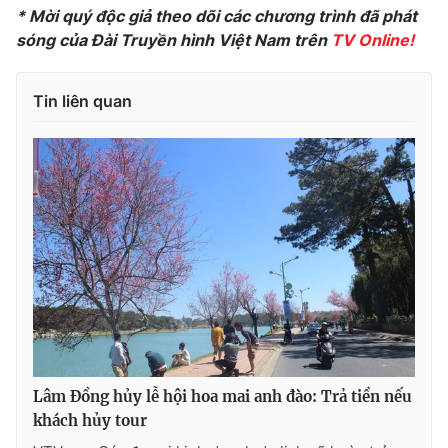
* Mời quý độc giả theo dõi các chương trình đã phát
sóng của Đài Truyền hình Việt Nam trên
TV Online!
THỜI BÁO VTV
Tin liên quan
Theo dõi báo trên
Cơ quan chủ quản:
Đài Truyền hình Việt Nam
Cơ quan báo chí:
Thời báo VTV
Giấy phép hoạt động báo in và báo điện tử số 483/GP-BTTTT
cấp ngày 29/12/2023
Tổng Biên tập:
Vũ Thanh Thủy
Phó Tổng Biên tập:
Nguyễn Thị Mỹ Hạnh, Phạm Quốc Thắng,
Lâm Đồng hủy lễ hội hoa mai anh đào: Trả tiền nếu
Nguyễn Trọng Ninh
khách hủy tour
Tổng đài VTV:
024.38 355 931 - 024.38 355 932