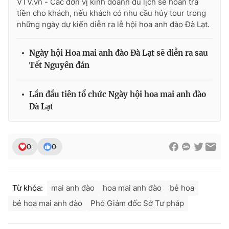
VTV.vn - Các đơn vị kinh doanh du lịch sẽ hoàn trả
Ðiện thoại Thời báo VTV:
024.66 897 897
tiền cho khách, nếu khách có nhu cầu hủy tour trong
Email:
toasoan@vtv.vn
những ngày dự kiến diễn ra lễ hội hoa anh đào Đà Lạt.
Liên hệ quảng cáo:
024-7300.7108
Ngày hội Hoa mai anh đào Đà Lạt sẽ diễn ra sau
Tết Nguyên đán
Lần đầu tiên tổ chức Ngày hội hoa mai anh đào
Đà Lạt
0
0
® Cấm sao chép dưới mọi hình thức nếu không có sự chấp
Từ khóa:
mai anh đào
hoa mai anh đào
bẻ hoa
thuận bằng văn bản. Ghi rõ nguồn VTV.vn khi phát hành lại
thông tin từ website này.
bẻ hoa mai anh đào
Phó Giám đốc Sở Tư pháp