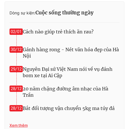
Cuộc sống thường ngày
Dòng sự kiện:
THỜI BÁO VTV
Cách nào giúp trẻ thích ăn rau?
02/01
Gánh hàng rong - Nét văn hóa đẹp của Hà
30/12
Theo dõi báo trên
Nội
Nguyên Đại sứ Việt Nam nói về vụ đánh
29/12
Cơ quan chủ quản:
Đài Truyền hình Việt Nam
bom xe tại Ai Cập
Cơ quan báo chí:
Thời báo VTV
Giấy phép hoạt động báo in và báo điện tử số 483/GP-BTTTT
20 năm chặng đường âm nhạc của Hà
28/12
cấp ngày 29/12/2023
Trần
Tổng Biên tập:
Vũ Thanh Thủy
Bắt đối tượng vận chuyển 5kg ma túy đá
28/12
Phó Tổng Biên tập:
Nguyễn Thị Mỹ Hạnh, Phạm Quốc Thắng,
Nguyễn Trọng Ninh
Tổng đài VTV:
024.38 355 931 - 024.38 355 932
Xem thêm