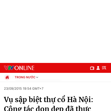
TRONG NƯỚC
Chính trị
23/09/2015 19:54 GMT+7
Xã hội
Vụ sập biệt thự cổ Hà Nội:
Pháp luật
Chuyên mục
Kinh tế
Công tác dọn dẹp đã thực
Thể thao