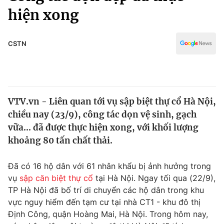
Chính trị
hiện xong
Truyền hình
Văn hóa - Giải trí
Xã hội
Y tế
CSTN
Đời sống
Pháp luật
Công nghệ
Giáo dục
Y tế
VTV.vn - Liên quan tới vụ sập biệt thự cổ Hà Nội,
chiều nay (23/9), công tác dọn vệ sinh, gạch
Thế giới
vữa... đã được thực hiện xong, với khối lượng
Tin tức
khoảng 80 tấn chất thải.
Kinh tế
Thế giới đó đây
Đã có 16 hộ dân với 61 nhân khẩu bị ảnh hưởng trong
Tài chính
Dữ liệu và đời sống
vụ
sập căn biệt thự cổ
tại Hà Nội. Ngay tối qua (22/9),
Câu chuyện quốc tế
Thị trường
TP Hà Nội đã bố trí di chuyển các hộ dân trong khu
vực nguy hiểm đến tạm cư tại nhà CT1 - khu đô thị
Truyền hình
Góc doanh nghiệp
Định Công, quận Hoàng Mai, Hà Nội. Trong hôm nay,