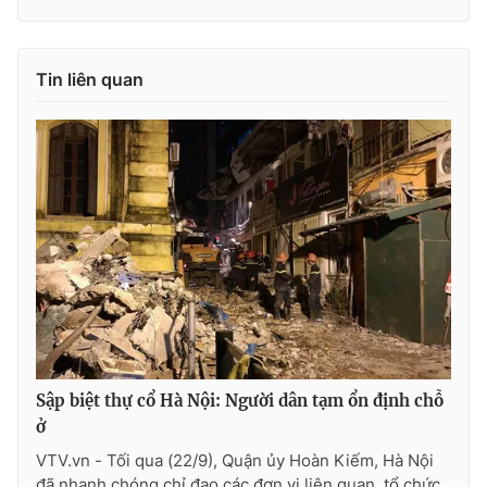
Ðiện thoại Thời báo VTV:
024.66 897 897
Email:
toasoan@vtv.vn
Liên hệ quảng cáo:
024-7300.7108
Tin liên quan
® Cấm sao chép dưới mọi hình thức nếu không có sự chấp
Sập biệt thự cổ Hà Nội: Người dân tạm ổn định chỗ
thuận bằng văn bản. Ghi rõ nguồn VTV.vn khi phát hành lại
thông tin từ website này.
ở
VTV.vn - Tối qua (22/9), Quận ủy Hoàn Kiếm, Hà Nội
đã nhanh chóng chỉ đạo các đơn vị liên quan, tổ chức