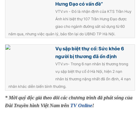
Hưng Đạo có vấn đề”
Photo
Infographic
VTV.vn - Đó là nhận định của KTS Trần Huy
Ánh khi biệt thự 107 Trần Hưng Đạo được
giao cho ngành đường sắt sử dụng từ 60
Video
Shorts video
năm qua, nhưng việc quản lý, bảo tồn lại do UBND TP Hà Nội.
VTV Money
VTV Thể thao
Vụ sập biệt thự cổ: Sức khỏe 6
người bị thương đã ổn định
VTV Sức khoẻ
Bất động sản
VTV.vn- Trong 6 nạn nhân bị thương trong
vụ sập biệt thự cổ ở Hà Nội, hiện 2 nạn
nhân bị thương nặng nhất đã ổn định, 4 nạn
Thị trường 24h
Tấm lòng Việt
nhân khác diễn biến bình thường.
* Mời quý độc giả theo dõi các chương trình đã phát sóng của
VTV4
Vươn mình bằng AI
Đài Truyền hình Việt Nam trên
TV Online
!
VTV9
VTV8
Liên hệ tòa soạn
English