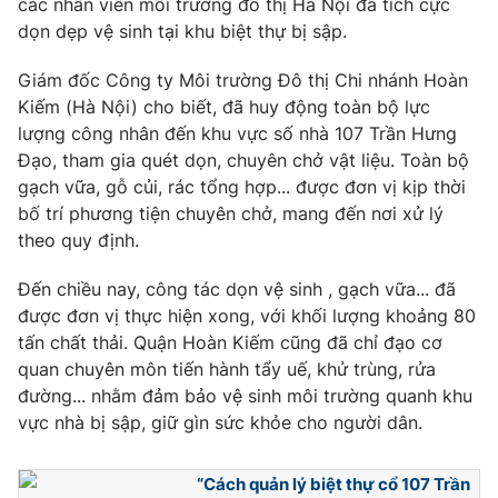
các nhân viên môi trường đô thị Hà Nội đã tích cực
Phim VTV
Giải trí
dọn dẹp vệ sinh tại khu biệt thự bị sập.
Hậu trường
Điện ảnh
Giám đốc Công ty Môi trường Đô thị Chi nhánh Hoàn
Đời sống
Nhân vật
Kiếm (Hà Nội) cho biết, đã huy động toàn bộ lực
Âm nhạc
lượng công nhân đến khu vực số nhà 107 Trần Hưng
Du lịch
Khán giả
Giáo dục
Sao
Đạo, tham gia quét dọn, chuyên chở vật liệu. Toàn bộ
Làm đẹp
Giải sao mai
gạch vữa, gỗ củi, rác tổng hợp... được đơn vị kịp thời
Tuyển sinh
bố trí phương tiện chuyên chở, mang đến nơi xử lý
Công nghệ
Chất lượng cuộc sống
theo quy định.
Học trực tuyến
Hitech Công nghệ tương lai
Giao lưu trực tuyến
Đến chiều nay, công tác dọn vệ sinh , gạch vữa... đã
Sản phẩm
được đơn vị thực hiện xong, với khối lượng khoảng 80
tấn chất thải. Quận Hoàn Kiếm cũng đã chỉ đạo cơ
Lịch phát sóng
Thị trường
quan chuyên môn tiến hành tẩy uế, khử trùng, rửa
đường... nhằm đảm bảo vệ sinh môi trường quanh khu
Tư vấn
vực nhà bị sập, giữ gìn sức khỏe cho người dân.
Chuyên mục khác
Emagazine
Podcast
“Cách quản lý biệt thự cổ 107 Trần