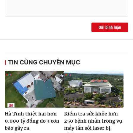
Ðiện thoại Thời báo VTV:
024.66 897 897
Email:
toasoan@vtv.vn
Liên hệ quảng cáo:
024-7300.7108
Gửi bình luận
TIN CÙNG CHUYÊN MỤC
® Cấm sao chép dưới mọi hình thức nếu không có sự chấp
thuận bằng văn bản. Ghi rõ nguồn VTV.vn khi phát hành lại
Hà Tĩnh thiệt hại hơn
Kiểm tra sức khỏe hơn
thông tin từ website này.
9.000 tỷ đồng do 3 cơn
250 bệnh nhân trong vụ
bão gây ra
máy tán sỏi laser bị