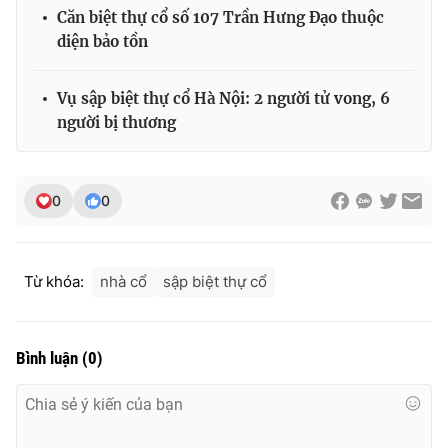
Căn biệt thự cổ số 107 Trần Hưng Đạo thuộc
diện bảo tồn
THỜI BÁO VTV
Vụ sập biệt thự cổ Hà Nội: 2 người tử vong, 6
người bị thương
Theo dõi báo trên
0
0
Cơ quan chủ quản:
Đài Truyền hình Việt Nam
Cơ quan báo chí:
Thời báo VTV
Từ khóa:
nhà cổ
sập biệt thự cổ
Giấy phép hoạt động báo in và báo điện tử số 483/GP-BTTTT
cấp ngày 29/12/2023
Tổng Biên tập:
Vũ Thanh Thủy
Bình luận
(
0
)
Phó Tổng Biên tập:
Nguyễn Thị Mỹ Hạnh, Phạm Quốc Thắng,
Nguyễn Trọng Ninh
Tổng đài VTV:
024.38 355 931 - 024.38 355 932