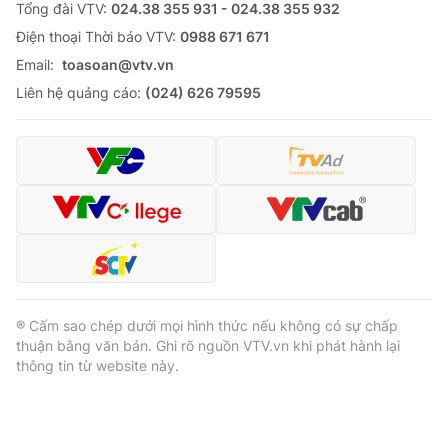
Tổng đài VTV:
024.38 355 931 - 024.38 355 932
Ðiện thoại Thời báo VTV:
0988 671 671
Email:
toasoan@vtv.vn
Liên hệ quảng cáo:
(024) 626 79595
® Cấm sao chép dưới mọi hình thức nếu không có sự chấp
thuận bằng văn bản. Ghi rõ nguồn VTV.vn khi phát hành lại
thông tin từ website này.