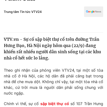
Chính trị
Truyền hình
Văn hóa - Giải trí
Trung tâm Tin tức VTV24
Xã hội
Y tế
Đời sống
Pháp luật
Công nghệ
Giáo dục
VTV.vn - Sự cố sập biệt thự cổ trên đường Trần
Y tế
Hưng Đạo, Hà Nội ngày hôm qua (22/9) đang
khiến rất nhiều người dân sinh sống tại các khu
Thế giới
nhà cổ hết sức lo lắng.
Tin tức
Theo ghi nhận của phóng viên VTV24, tại một số tòa
Kinh tế
nhà cổ ở Hà Nội, các hộ dân đã phải căng bạt trong
Thế giới đó đây
Tài chính
nhà để che mưa dột. Không chỉ vậy, tại một tòa nhà cổ
Dữ liệu và đời sống
Câu chuyện quốc tế
khác, cứ trời mưa là người dân phải sống chung với
Thị trường
nước ngập.
Truyền hình
Góc doanh nghiệp
Chính vì thế, sự cố
sập biệt thự cổ
số 107 Trần Hưng