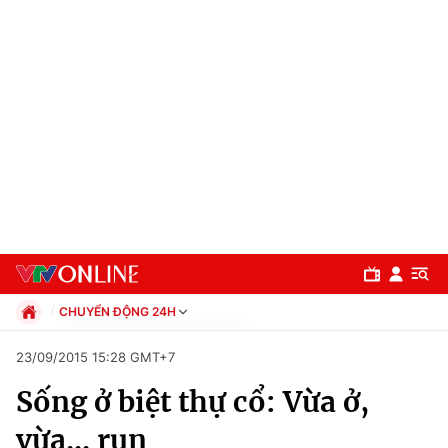
CHUYỂN ĐỘNG 24H
Chính trị
23/09/2015 15:28 GMT+7
Xã hội
Sống ở biệt thự cổ: Vừa ở,
Pháp luật
Chuyên mục
Kinh tế
vừa... run
Thể thao