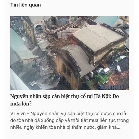
Tin liên quan
Photo
Infographic
Video
Shorts video
VTV Money
VTV Thể thao
VTV Sức khoẻ
Bất động sản
Thị trường 24h
Tấm lòng Việt
Nguyên nhân sập căn biệt thự cổ tại Hà Nội: Do
VTV4
Vươn mình bằng AI
mưa lớn?
VTV.vn - Nguyên nhân vụ sập biệt thự cổ được cho là
VTV9
VTV8
do tòa nhà đã xuống cấp và thời tiết mưa liên tục trong
nhiều ngày khiến tòa nhà bị thấm nước, giảm khả...
Liên hệ tòa soạn
English