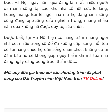
Phim VTV
Đạo, Hà Nội ngày hôm qua đang làm rất nhiều người
Giải trí
dân sinh sống tại các khu nhà cổ hết sức lo lắng,
Hậu trường
hoang mang. Bởi lẽ ngôi nhà mà họ đang sinh sống
Điện ảnh
Đời sống
cũng đang bị xuống cấp nghiêm trọng, nhưng nhiều
Nhân vật
Âm nhạc
năm qua không hề được duy tu, sửa chữa.
Du lịch
Khán giả
Giáo dục
Sao
Được biết, tại Hà Nội hiện có hàng trăm những ngôi
Làm đẹp
Giải sao mai
nhà cổ, nhiều trong số đố đã xuống cấp, song mỗi tòa
Tuyển sinh
Công nghệ
có tới hàng chục hộ dân sống chen chúc, không có ai
Chất lượng cuộc sống
Học trực tuyến
đảm bảo họ sẽ không gặp nguy hiểm khi mà tòa nhà
Hitech Công nghệ tương lai
đang ngày càng bong tróc, thấm dột...
Giao lưu trực tuyến
Sản phẩm
Mời quý độc giả theo dõi các chương trình đã phát
Lịch phát sóng
sóng của Đài Truyền hình Việt Nam trên
TV Online
!
Thị trường
Tư vấn
Chuyên mục khác
Emagazine
Podcast