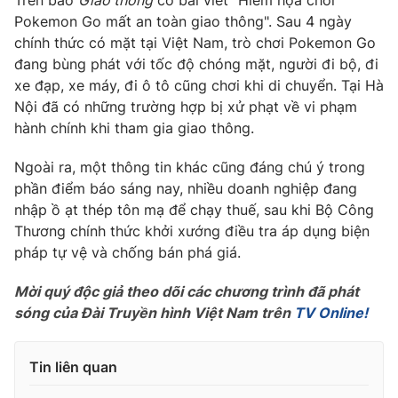
Trên báo
Giao thông
có bài viết "Hiểm họa chơi
Phim VTV
Giải trí
Pokemon Go mất an toàn giao thông". Sau 4 ngày
Hậu trường
chính thức có mặt tại Việt Nam, trò chơi Pokemon Go
Điện ảnh
đang bùng phát với tốc độ chóng mặt, người đi bộ, đi
Đời sống
Nhân vật
xe đạp, xe máy, đi ô tô cũng chơi khi di chuyển. Tại Hà
Âm nhạc
Nội đã có những trường hợp bị xử phạt về vi phạm
Du lịch
Khán giả
Giáo dục
Sao
hành chính khi tham gia giao thông.
Làm đẹp
Giải sao mai
Tuyển sinh
Ngoài ra, một thông tin khác cũng đáng chú ý trong
Công nghệ
Chất lượng cuộc sống
phần điểm báo sáng nay, nhiều doanh nghiệp đang
Học trực tuyến
nhập ồ ạt thép tôn mạ để chạy thuế, sau khi Bộ Công
Hitech Công nghệ tương lai
Giao lưu trực tuyến
Thương chính thức khởi xướng điều tra áp dụng biện
Sản phẩm
pháp tự vệ và chống bán phá giá.
Lịch phát sóng
Thị trường
Mời quý độc giả theo dõi các chương trình đã phát
sóng của Đài Truyền hình Việt Nam trên
TV Online!
Tư vấn
Chuyên mục khác
Tin liên quan
Emagazine
Podcast