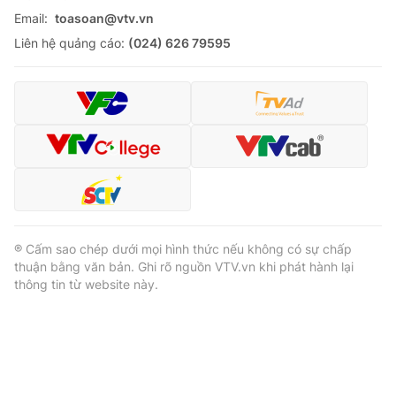
Email:
toasoan@vtv.vn
Liên hệ quảng cáo:
(024) 626 79595
® Cấm sao chép dưới mọi hình thức nếu không có sự chấp
thuận bằng văn bản. Ghi rõ nguồn VTV.vn khi phát hành lại
thông tin từ website này.