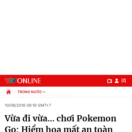
TRONG NƯỚC
Chính trị
10/08/2016 09:16 GMT+7
Xã hội
Vừa đi vừa... chơi Pokemon
Pháp luật
Chuyên mục
Kinh tế
Go: Hiểm họa mất an toàn
Thể thao