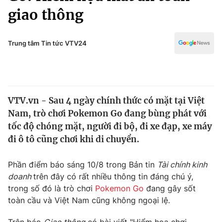
Chính trị
giao thông
Truyền hình
Văn hóa - Giải trí
Xã hội
Y tế
Trung tâm Tin tức VTV24
Đời sống
Pháp luật
Công nghệ
Giáo dục
Y tế
VTV.vn - Sau 4 ngày chính thức có mặt tại Việt
Nam, trò chơi Pokemon Go đang bùng phát với
Thế giới
tốc độ chóng mặt, người đi bộ, đi xe đạp, xe máy
Tin tức
đi ô tô cũng chơi khi di chuyển.
Kinh tế
Thế giới đó đây
Phần điểm báo sáng 10/8 trong Bản tin
Tài chính kinh
Tài chính
Dữ liệu và đời sống
doanh
trên đây có rất nhiều thông tin đáng chú ý,
Câu chuyện quốc tế
Thị trường
trong số đó là trò chơi
Pokemon Go
đang gây sốt
toàn cầu và Việt Nam cũng không ngoại lệ.
Truyền hình
Góc doanh nghiệp