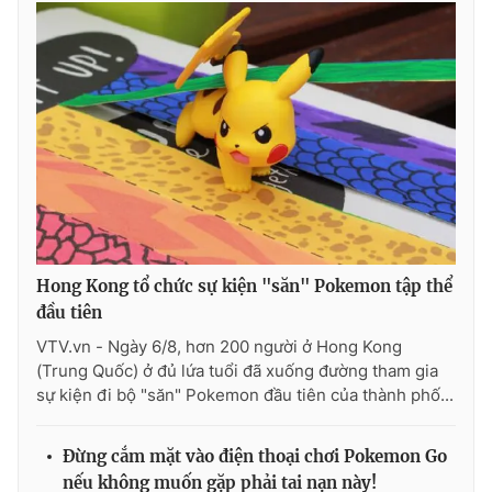
Photo
Infographic
Video
Shorts video
VTV Money
VTV Thể thao
VTV Sức khoẻ
Bất động sản
Hong Kong tổ chức sự kiện "săn" Pokemon tập thể
Thị trường 24h
Tấm lòng Việt
đầu tiên
VTV.vn - Ngày 6/8, hơn 200 người ở Hong Kong
VTV4
Vươn mình bằng AI
(Trung Quốc) ở đủ lứa tuổi đã xuống đường tham gia
sự kiện đi bộ "săn" Pokemon đầu tiên của thành phố...
VTV9
VTV8
Đừng cắm mặt vào điện thoại chơi Pokemon Go
Liên hệ tòa soạn
English
nếu không muốn gặp phải tai nạn này!