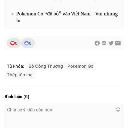
Pokemon Go “đổ bộ” vào Việt Nam - Vui nhưng
lo
THỜI BÁO VTV
0
0
Theo dõi báo trên
Từ khóa:
Bộ Công Thương
Pokemon Go
Cơ quan chủ quản:
Đài Truyền hình Việt Nam
Thép tôn mạ
Cơ quan báo chí:
Thời báo VTV
Giấy phép hoạt động báo in và báo điện tử số 483/GP-BTTTT
cấp ngày 29/12/2023
Bình luận
(
0
)
Tổng Biên tập:
Vũ Thanh Thủy
Phó Tổng Biên tập:
Nguyễn Thị Mỹ Hạnh, Phạm Quốc Thắng,
Nguyễn Trọng Ninh
Tổng đài VTV:
024.38 355 931 - 024.38 355 932