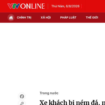
Thứ Năm, 6/8/2026
CHÍNH TRỊ
XÃ HỘI
PHÁP LUẬT
THẾ GIỚI
Chính trị
Xã hội
Thế giới
Kinh tế
Tin tức
Tài chính
Thế giới đó đây
Thị trường
Câu chuyện quốc tế
Góc doanh nghiệp
Dữ liệu và đời sống
Trong nước
Xe khách bị ném đá, n