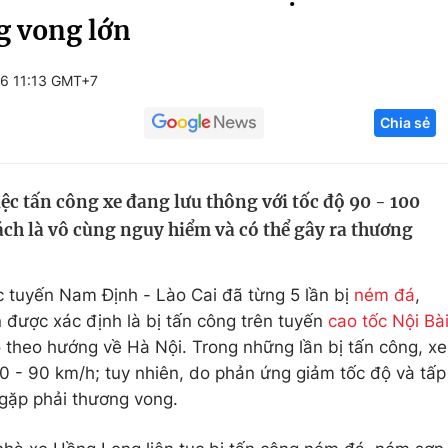
g vong lớn
Góc ảnh
16 11:13 GMT+7
Giáo dục
Công nghệ
Chia sẻ
Tuyển sinh
Hitech Công ng
Học trực tuyến
Sản phẩm
ệc tấn công xe đang lưu thông với tốc độ 90 - 100
g
Thị trường
ch là vô cùng nguy hiểm và có thể gây ra thương
Tư vấn
 tuyến Nam Định - Lào Cai đã từng 5 lần bị
ném đá
,
ần được xác định là bị tấn công trên tuyến
cao tốc Nội Bà
theo hướng về Hà Nội. Trong những lần bị tấn công, xe
0 - 90 km/h; tuy nhiên, do phản ứng giảm tốc độ và tấp
 gặp phải thương vong.