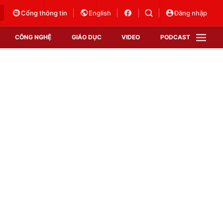
Cổng thông tin
English
Đăng nhập
CÔNG NGHỆ
GIÁO DỤC
VIDEO
PODCAST
VTV Money
VTV Thể thao
VTV Sức khoẻ
Bất động sản
Thị trường 24h
Tấm lòng Việt
Vươn mình bằng AI
VTV4
VTV8
VTV9
Lịch phát sóng
Giao lưu trực tuyến
Sự kiện