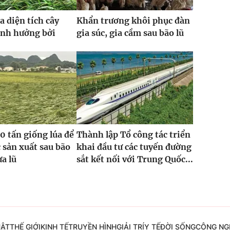
a diện tích cây
Khẩn trương khôi phục đàn
ảnh hưởng bởi
gia súc, gia cầm sau bão lũ
0 tấn giống lúa để
Thành lập Tổ công tác triển
 sản xuất sau bão
khai đầu tư các tuyến đường
ưa lũ
sắt kết nối với Trung Quốc...
UẬT
THẾ GIỚI
KINH TẾ
TRUYỀN HÌNH
GIẢI TRÍ
Y TẾ
ĐỜI SỐNG
CÔNG NG