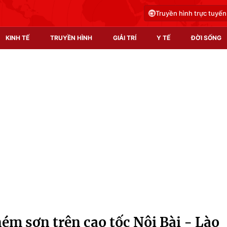
Truyền hình trực tuyến
KINH TẾ
TRUYỀN HÌNH
GIẢI TRÍ
Y TẾ
ĐỜI SỐNG
Pháp luật
Y tế
Truyền hình
Multimedia
Phim VTV
Video
Hậu trường
Shorts video
Nhân vật
Podcast
Khán giả
EMagazine
Giải sao mai
Photo
ém sơn trên cao tốc Nội Bài - Lào
Infographic