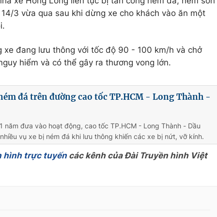
nhà xe Hồng Long liên tục bị tấn công ném đá, ném sơn
m 14/3 vừa qua sau khi dừng xe cho khách vào ăn một
i.
g xe đang lưu thông với tốc độ 90 - 100 km/h và chở
nguy hiểm và có thể gây ra thương vong lớn.
 ném đá trên đường cao tốc TP.HCM - Long Thành -
 1 năm đưa vào hoạt động, cao tốc TP.HCM - Long Thành - Dầu
nhiều vụ xe bị ném đá khi lưu thông khiến các xe bị nứt, vỡ kính.
 hình trực tuyến
các kênh của Đài Truyền hình Việt