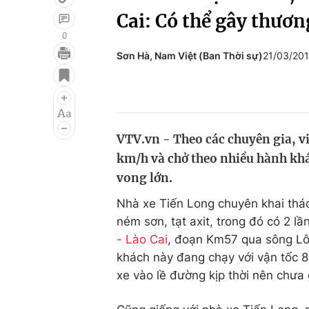
Cai: Có thể gây thươn
0
Sơn Hà, Nam Việt (Ban Thời sự)
21/03/20
Giải trí
Đời sống
Điện ảnh
Du lịch
Âm nhạc
Làm đẹp
VTV.vn - Theo các chuyên gia, vi
Sao
Chất lượng cuộc sốn
km/h và chở theo nhiều hành khá
vong lớn.
Nhà xe Tiến Long chuyên khai thác
ném sơn, tạt axit, trong đó có 2 l
- Lào Cai
, đoạn Km57 qua sông Lô 
khách này đang chạy với vận tốc 8
xe vào lề đường kịp thời nên chưa