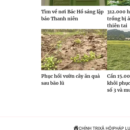
Tìm về nơi Bác Hồ sáng lập
312.000 h
báo Thanh niên
trồng bị 
thiên tai
Phục hồi vườn cây ăn quả
Cần 15.00
sau bão lũ
khôi phục
số 3 và m
CHÍNH TRỊ
XÃ HỘI
PHÁP L