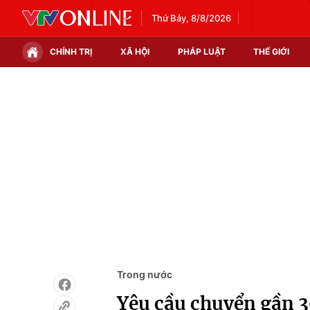
Thứ Bảy, 8/8/2026
CHÍNH TRỊ
XÃ HỘI
PHÁP LUẬT
THẾ GIỚI
Chính trị
Xã hội
Thế giới
Kinh tế
Tin tức
Tài chính
Thế giới đó đây
Thị trường
Câu chuyện quốc tế
Góc doanh nghiệp
Dữ liệu và đời sống
Trong nước
Yêu cầu chuyển gần 3