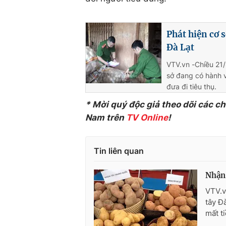
Phát hiện cơ 
Đà Lạt
VTV.vn -Chiều 21/
sở đang có hành v
đưa đi tiêu thụ.
* Mời quý độc giả theo dõi các c
Nam trên
TV Online
!
Tin liên quan
Nhận 
VTV.v
tây Đ
mất t