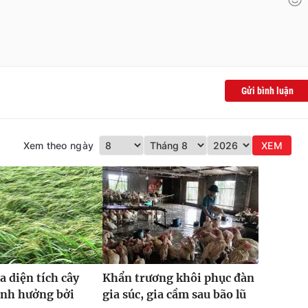
Gửi bình luận
Xem theo ngày
XEM
a diện tích cây
Khẩn trương khôi phục đàn
ảnh hưởng bởi
gia súc, gia cầm sau bão lũ