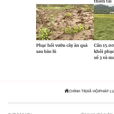
thiên tai
Phục hồi vườn cây ăn quả
Cần 15.00
sau bão lũ
khôi phục
số 3 và m
CHÍNH TRỊ
XÃ HỘI
PHÁP L