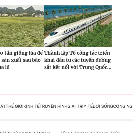
0 tấn giống lúa để
Thành lập Tổ công tác triển
 sản xuất sau bão
khai đầu tư các tuyến đường
ưa lũ
sắt kết nối với Trung Quốc...
UẬT
THẾ GIỚI
KINH TẾ
TRUYỀN HÌNH
GIẢI TRÍ
Y TẾ
ĐỜI SỐNG
CÔNG NG