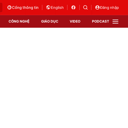
Cổng thông tin
English
Đăng nhập
CÔNG NGHỆ
GIÁO DỤC
VIDEO
PODCAST
VTV Money
VTV Thể thao
VTV Sức khoẻ
Bất động sản
Thị trường 24h
Tấm lòng Việt
Vươn mình bằng AI
VTV4
VTV8
VTV9
Lịch phát sóng
Giao lưu trực tuyến
Sự kiện