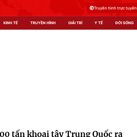
Truyền hình trực tuyến
KINH TẾ
TRUYỀN HÌNH
GIẢI TRÍ
Y TẾ
ĐỜI SỐNG
Pháp luật
Y tế
Truyền hình
Multimedia
Phim VTV
Video
Hậu trường
Shorts video
Nhân vật
Podcast
Khán giả
EMagazine
Giải sao mai
Photo
00 tấn khoai tây Trung Quốc ra
Infographic