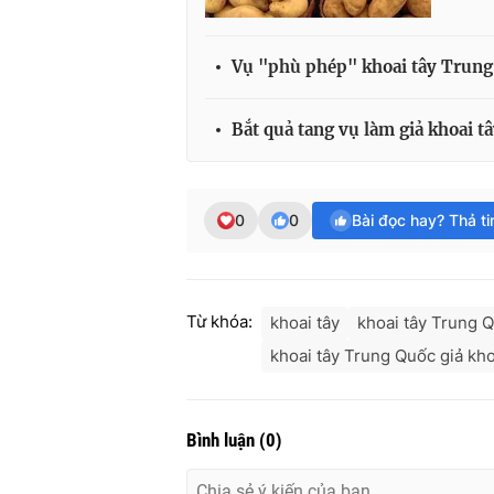
Vụ "phù phép" khoai tây Trung 
Bắt quả tang vụ làm giả khoai t
0
0
Bài đọc hay? Thả t
Từ khóa:
khoai tây
khoai tây Trung 
khoai tây Trung Quốc giả kho
Bình luận
(
0
)