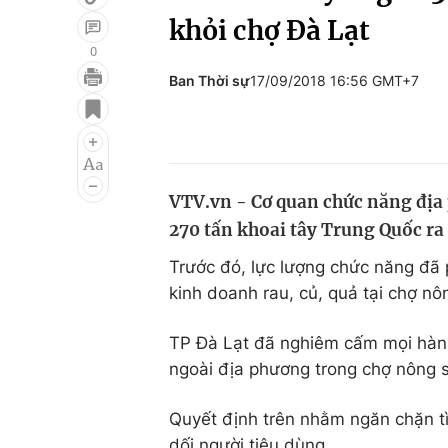
khỏi chợ Đà Lạt
0
Ban Thời sự
17/09/2018 16:56 GMT+7
Giải trí
Đời sống
Điện ảnh
Du lịch
Âm nhạc
Làm đẹp
VTV.vn - Cơ quan chức năng địa
Sao
Chất lượng cuộc sốn
270 tấn khoai tây Trung Quốc ra
Trước đó, lực lượng chức năng đã 
kinh doanh rau, củ, quả tại chợ n
TP Đà Lạt đã nghiêm cấm mọi hành
ngoài địa phương trong chợ nông 
Quyết định trên nhằm ngăn chặn tì
dối người tiêu dùng.