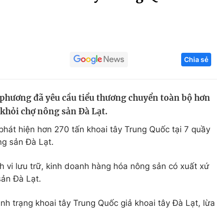
Góc ảnh
Giáo dục
Công nghệ
Chia sẻ
Tuyển sinh
Hitech Công ng
Học trực tuyến
Sản phẩm
 phương đã yêu cầu tiểu thương chuyển toàn bộ hơn
g
Thị trường
 khỏi chợ nông sản Đà Lạt.
Tư vấn
phát hiện hơn 270 tấn khoai tây Trung Quốc tại 7 quầy
ông sản Đà Lạt.
 vi lưu trữ, kinh doanh hàng hóa nông sản có xuất xứ
sản Đà Lạt.
nh trạng khoai tây Trung Quốc giả khoai tây Đà Lạt, lừa