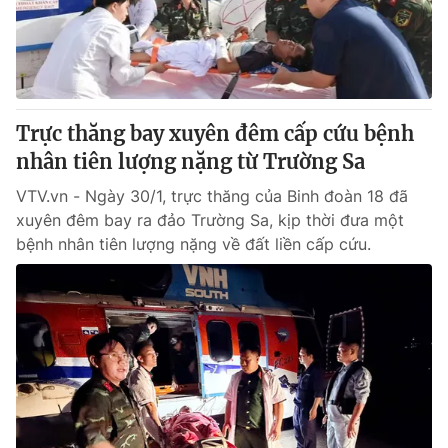
Giao lưu trực tuyến
Sản phẩm
Lịch phát sóng
Thị trường
Tư vấn
Trực thăng bay xuyên đêm cấp cứu bệnh
Chuyên mục khác
nhân tiên lượng nặng từ Trường Sa
Emagazine
Podcast
VTV.vn - Ngày 30/1, trực thăng của Binh đoàn 18 đã
xuyên đêm bay ra đảo Trường Sa, kịp thời đưa một
Photo
Infographic
bệnh nhân tiên lượng nặng về đất liền cấp cứu.
Video
Shorts video
VTV Money
VTV Thể thao
VTV Sức khoẻ
Bất động sản