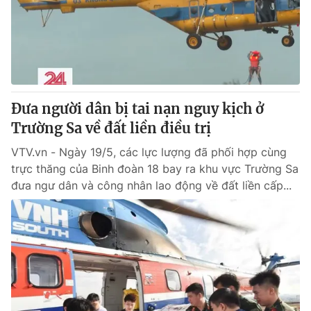
Tin tức
Kinh tế
Thế giới đó đây
Tài chính
Dữ liệu và đời sống
Câu chuyện quốc tế
Thị trường
Đưa người dân bị tai nạn nguy kịch ở
Truyền hình
Góc doanh nghiệp
Trường Sa về đất liền điều trị
Phim VTV
Giải trí
VTV.vn - Ngày 19/5, các lực lượng đã phối hợp cùng
Hậu trường
trực thăng của Binh đoàn 18 bay ra khu vực Trường Sa
Điện ảnh
đưa ngư dân và công nhân lao động về đất liền cấp...
Đời sống
Nhân vật
Âm nhạc
Du lịch
Khán giả
Giáo dục
Sao
Làm đẹp
Giải sao mai
Tuyển sinh
Công nghệ
Chất lượng cuộc sống
Học trực tuyến
Hitech Công nghệ tương lai