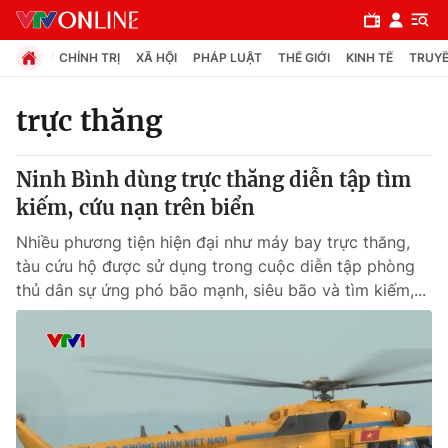
CHÍNH TRỊ
XÃ HỘI
PHÁP LUẬT
THẾ GIỚI
KINH TẾ
TRUYỀ
trực thăng
Chuyên mục
Ninh Bình dùng trực thăng diễn tập tìm
Chính trị
kiếm, cứu nạn trên biển
Nhiều phương tiện hiện đại như máy bay trực thăng,
Xã hội
tàu cứu hộ được sử dụng trong cuộc diễn tập phòng
thủ dân sự ứng phó bão mạnh, siêu bão và tìm kiếm,...
Pháp luật
Y tế
Thế giới