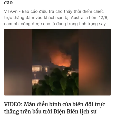
cao
VTV.vn - Báo cáo điều tra cho thấy thời điểm chiếc
trực thăng đâm vào khách sạn tại Australia hôm 12/8,
nam phi công được cho là đang trong tình trạng say...
VIDEO: Màn diễu binh của biên đội trực
thăng trên bầu trời Điện Biên lịch sử