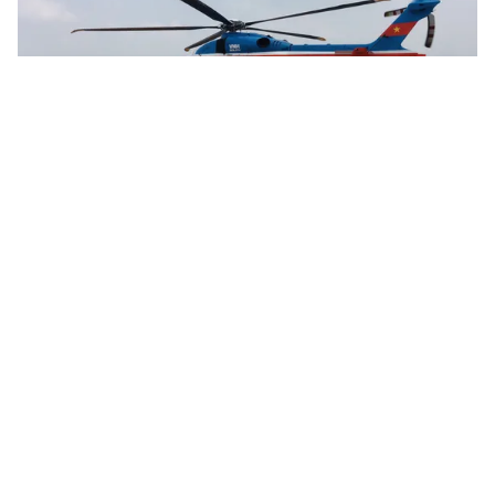
Tin mới
Video
Live
Emagazine
Trang chủ
Ấn tượng với dịch vụ bay trực thăng tới
Phan Thiết: Tiện lợi và đẳng cấp
VTV.vn - Lần đầu tiên, thượng khách đến NovaWorld
Phan Thiet được trải nghiệm chuyến bay trực thăng
đến dự án chỉ trong 40 phút.