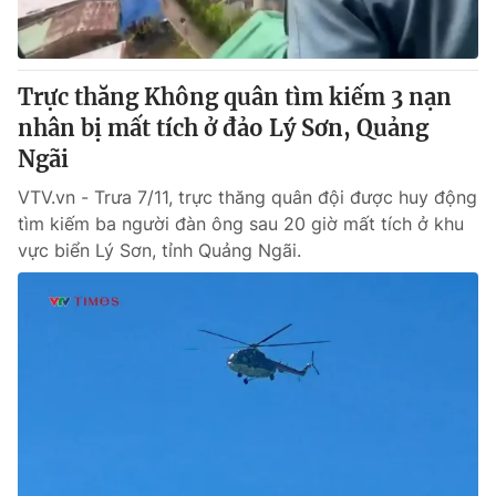
Giấy phép hoạt động báo in và báo điện tử số 483/GP-BTTTT
cấp ngày 29/12/2023
Tổng Biên tập:
Vũ Thanh Thủy
Trực thăng Không quân tìm kiếm 3 nạn
Phó Tổng Biên tập:
Nguyễn Thị Mỹ Hạnh, Phạm Quốc Thắng,
nhân bị mất tích ở đảo Lý Sơn, Quảng
Nguyễn Trọng Ninh
Tổng đài VTV:
Ngãi
024.38 355 931 - 024.38 355 932
Ðiện thoại Thời báo VTV:
024.66 897 897
VTV.vn - Trưa 7/11, trực thăng quân đội được huy động
Email:
toasoan@vtv.vn
tìm kiếm ba người đàn ông sau 20 giờ mất tích ở khu
Liên hệ quảng cáo:
024-7300.7108
vực biển Lý Sơn, tỉnh Quảng Ngãi.