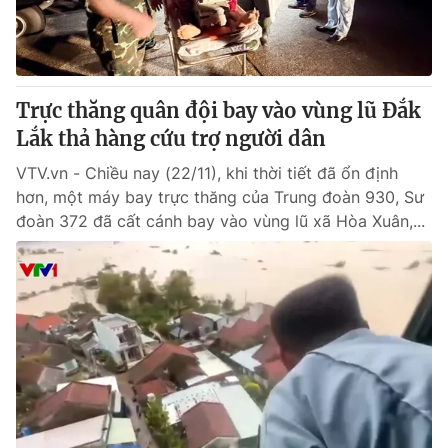
Thị trường 24h
Tấm lòng Việt
VTV4
Vươn mình bằng AI
Trực thăng quân đội bay vào vùng lũ Đắk
VTV9
VTV8
Lắk thả hàng cứu trợ người dân
VTV.vn - Chiều nay (22/11), khi thời tiết đã ổn định
Liên hệ tòa soạn
English
hơn, một máy bay trực thăng của Trung đoàn 930, Sư
đoàn 372 đã cất cánh bay vào vùng lũ xã Hòa Xuân,...
THỜI BÁO VTV
Theo dõi báo trên
Cơ quan chủ quản:
Đài Truyền hình Việt Nam
Cơ quan báo chí:
Thời báo VTV