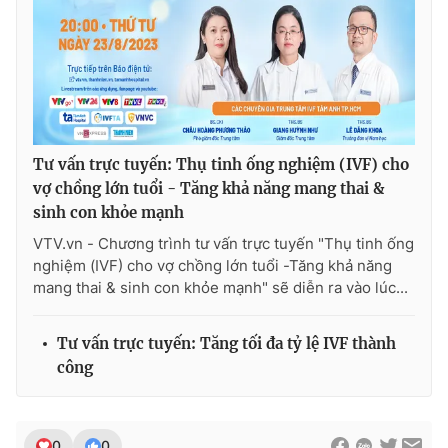
THỜI BÁO VTV
Tư vấn trực tuyến: Thụ tinh ống nghiệm (IVF) cho
vợ chồng lớn tuổi - Tăng khả năng mang thai &
Theo dõi báo trên
sinh con khỏe mạnh
VTV.vn - Chương trình tư vấn trực tuyến "Thụ tinh ống
Cơ quan chủ quản:
Đài Truyền hình Việt Nam
nghiệm (IVF) cho vợ chồng lớn tuổi -Tăng khả năng
Cơ quan báo chí:
Thời báo VTV
mang thai & sinh con khỏe mạnh" sẽ diễn ra vào lúc...
Giấy phép hoạt động báo in và báo điện tử số 483/GP-BTTTT
cấp ngày 29/12/2023
Tư vấn trực tuyến: Tăng tối đa tỷ lệ IVF thành
Tổng Biên tập:
Vũ Thanh Thủy
công
Phó Tổng Biên tập:
Nguyễn Thị Mỹ Hạnh, Phạm Quốc Thắng,
Nguyễn Trọng Ninh
Tổng đài VTV:
024.38 355 931 - 024.38 355 932
0
0