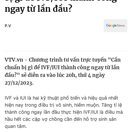
Chính trị
ngay từ lần đầu?
Truyền hình
Văn hóa - Giải trí
Xã hội
Y tế
P.V
Đời sống
Pháp luật
Công nghệ
Giáo dục
Y tế
VTV.vn - Chương trình tư vấn trực tuyến "Cần
chuẩn bị gì để IVF/IUI thành công ngay từ lần
Thế giới
đầu?" sẽ diễn ra vào lúc 20h, thứ 4 ngày
Tin tức
27/12/2023.
Kinh tế
Thế giới đó đây
IVF và IUI là hai kỹ thuật phổ biến và hiệu quả nhất
Tài chính
Dữ liệu và đời sống
hiện nay trong điều trị vô sinh, hiếm muộn. Tăng tỉ lệ
Câu chuyện quốc tế
Thị trường
thành công ngay lần đầu thực hiện IVF/IUI là điều mà
hầu hết các cặp vợ chồng cần đến hỗ trợ sinh sản
Truyền hình
Góc doanh nghiệp
quan tâm.