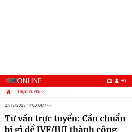
TRỰC TUYẾN
Chính trị
27/12/2023 14:00 GMT+7
Xã hội
Tư vấn trực tuyến: Cần chuẩn
Pháp luật
Chuyên mục
Kinh tế
bị gì để IVF/IUI thành công
Thể thao