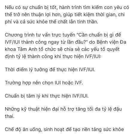
Phim VTV
Giải trí
Nếu có sự chuẩn bị tốt, hành trình tìm kiếm con yêu có
Hậu trường
thể trở nên thuận lợi hơn, giúp tiết kiệm thời gian, chi
Điện ảnh
phí và cả sức khỏe thể chất lẫn tinh thần.
Đời sống
Nhân vật
Âm nhạc
Chương trình tư vấn trực tuyến "Cần chuẩn bị gì để
Du lịch
Khán giả
Giáo dục
IVF/IUI thành công ngay từ lần đầu?" do Bệnh viện Đa
Sao
Làm đẹp
khoa Tâm Anh tổ chức sẽ chia sẻ các yếu tố quyết
Giải sao mai
Tuyển sinh
định tỷ lệ thành công khi thực hiện IVF/IUI:
Công nghệ
Chất lượng cuộc sống
Học trực tuyến
Thời điểm lý tưởng để thực hiện IVF/IUI.
Hitech Công nghệ tương lai
Giao lưu trực tuyến
️Trường hợp nên chọn IUI hoặc IVF.
Sản phẩm
Lịch phát sóng
Thị trường
️Chuẩn bị tâm lý khi thực hiện IVF/IUI.
Tư vấn
️Những kỹ thuật hiện đại hỗ trợ tăng tối đa tỷ lệ đậu
Chuyên mục khác
thai.
Emagazine
Podcast
Chế độ ăn uống, sinh hoạt để tạo nền tảng sức khỏe