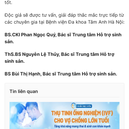
tốt.
Photo
Infographic
Độc giả sẽ được tư vấn, giải đáp thắc mắc trực tiếp từ
các chuyên gia tại Bệnh viện Đa khoa Tâm Anh Hà Nội:
Video
Shorts video
BS.CKI Phan Ngọc Quý, Bác sĩ Trung tâm Hỗ trợ sinh
sản.
VTV Money
VTV Thể thao
ThS.BS Nguyễn Lệ Thủy, Bác sĩ Trung tâm Hỗ trợ
VTV Sức khoẻ
Bất động sản
sinh sản.
BS Bùi Thị Hạnh, Bác sĩ Trung tâm Hỗ trợ sinh sản.
Thị trường 24h
Tấm lòng Việt
Tin liên quan
VTV4
Vươn mình bằng AI
VTV9
VTV8
Liên hệ tòa soạn
English