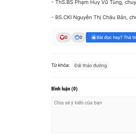
- ThS.BS Phạm Huy Vũ Tùng, chuy
- BS.CKI Nguyễn Thị Châu Bản, c
0
0
Bài đọc hay? Thả t
Từ khóa:
Đái tháo đường
Bình luận
(
0
)