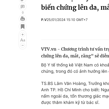
biến chứng lên da, m
0
P.V
25/01/2024 15:10 GMT+7
Giải trí
Đời sống
Điện ảnh
Du lịch
Âm nhạc
Làm đẹp
VTV.vn - Chương trình tư vấn tr
Sao
Chất lượng cuộc sốn
chứng lên da, mắt, răng" sẽ diễn
Bộ Y tế thống kê Việt Nam có khoả
chứng, trong đó có ảnh hưởng lên
TS.BS Lâm Văn Hoàng, Trưởng khoa
Anh TP. Hồ Chí Minh cho biết: Ngư
nấm ngoài da, tổn thương giác mạc
được thăm khám kỹ từ bác sĩ.