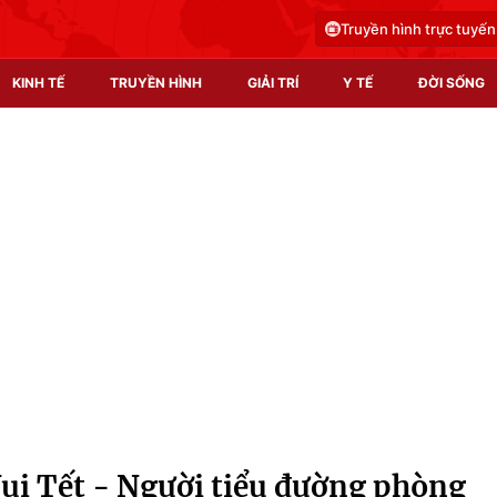
Truyền hình trực tuyến
KINH TẾ
TRUYỀN HÌNH
GIẢI TRÍ
Y TẾ
ĐỜI SỐNG
Pháp luật
Y tế
Truyền hình
Multimedia
Phim VTV
Video
Hậu trường
Shorts video
Nhân vật
Podcast
Khán giả
EMagazine
Giải sao mai
Photo
Vui Tết - Người tiểu đường phòng
Infographic