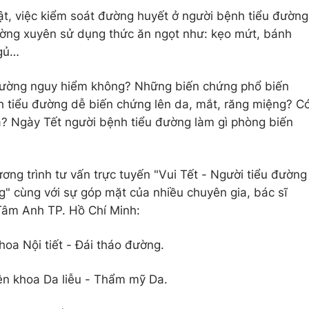
bật, việc kiểm soát đường huyết ở người bệnh tiểu đường
hường xuyên sử dụng thức ăn ngọt như: kẹo mứt, bánh
ngủ…
 đường nguy hiểm không? Những biến chứng phổ biến
h tiểu đường dễ biến chứng lên da, mắt, răng miệng? C
a? Ngày Tết người bệnh tiểu đường làm gì phòng biến
ương trình tư vấn trực tuyến "Vui Tết - Người tiểu đường
g" cùng với sự góp mặt của nhiều chuyên gia, bác sĩ
Tâm Anh TP. Hồ Chí Minh:
oa Nội tiết - Đái tháo đường.
uyên khoa Da liễu - Thẩm mỹ Da.