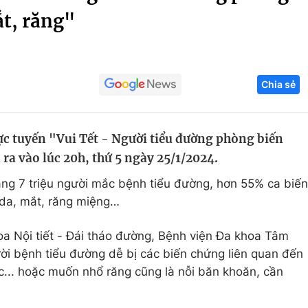
ắt, răng"
Góc ảnh
Giáo dục
Công nghệ
Chia sẻ
Tuyển sinh
Hitech Công ng
Học trực tuyến
Sản phẩm
ực tuyến "Vui Tết - Người tiểu đường phòng biến
g
Thị trường
 ra vào lúc 20h, thứ 5 ngày 25/1/2024.
Tư vấn
ng 7 triệu người mắc bệnh tiểu đường, hơn 55% ca biến
 da, mắt, răng miệng…
 Nội tiết - Đái tháo đường, Bệnh viện Đa khoa Tâm
ời bệnh tiểu đường dễ bị các biến chứng liên quan đến
... hoặc muốn nhổ răng cũng là nỗi băn khoăn, cần