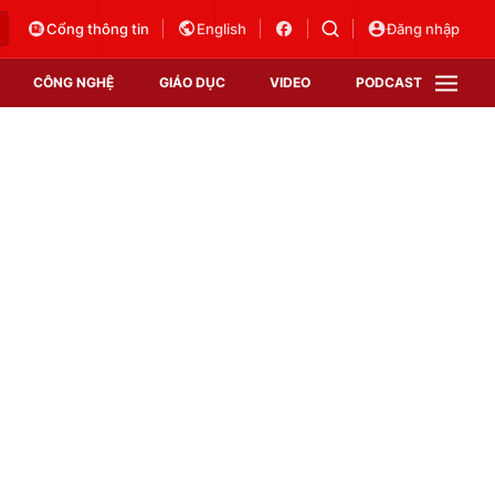
Cổng thông tin
English
Đăng nhập
CÔNG NGHỆ
GIÁO DỤC
VIDEO
PODCAST
VTV Money
VTV Thể thao
VTV Sức khoẻ
Bất động sản
Thị trường 24h
Tấm lòng Việt
Vươn mình bằng AI
VTV4
VTV8
VTV9
Lịch phát sóng
Giao lưu trực tuyến
Sự kiện