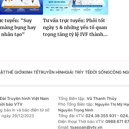
ực tuyến: "Suy
Tư vấn trực tuyến: Phôi tốt
c màng bụng hay
ngày 5 & những yếu tố quan
 nhân tạo"
trọng tăng tỷ lệ IVF thành...
UẬT
THẾ GIỚI
KINH TẾ
TRUYỀN HÌNH
GIẢI TRÍ
Y TẾ
ĐỜI SỐNG
CÔNG NG
Đài Truyền hình Việt Nam
Tổng Biên tập:
Vũ Thanh Thủy
hời báo VTV
Phó Tổng Biên tập:
Nguyễn Thị Mỹ Hạ
g báo in và báo điện tử số
Nguyễn Trọng Ninh
 ngày 29/12/2023
Tổng đài VTV:
024.38 355 931 - 024
Ðiện thoại Thời báo VTV:
0988 671 6
Email:
toasoan@vtv.vn