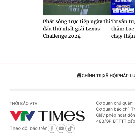
Phát sóng trực tiếp ngày thi
Tư vấn tr
đấu thứ nhất giải Lexus
thận: Lọ
Challenge 2024
chạy thận
CHÍNH TRỊ
XÃ HỘI
PHÁP L
Cơ quan chủ quản:
THỜI BÁO VTV
Cơ quan báo chí:
T
Giấy phép hoạt độn
483/GP-BTTTT cấp
Theo dõi báo trên