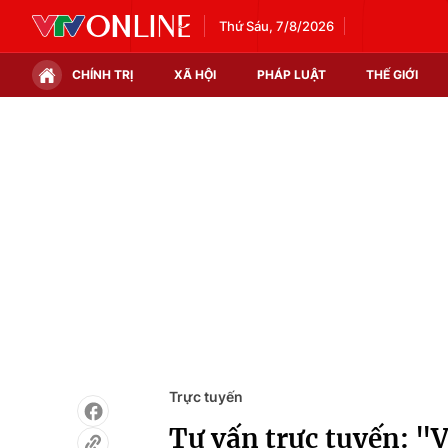
Thứ Sáu, 7/8/2026
CHÍNH TRỊ
XÃ HỘI
PHÁP LUẬT
THẾ GIỚI
Chính trị
Xã hội
Thế giới
Kinh tế
Tin tức
Tài chính
Thế giới đó đây
Thị trường
Câu chuyện quốc tế
Góc doanh nghiệp
Dữ liệu và đời sống
Trực tuyến
Tư vấn trực tuyến: "