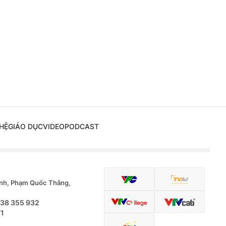
HỆ
GIÁO DỤC
VIDEO
PODCAST
nh, Phạm Quốc Thắng,
.38 355 932
71