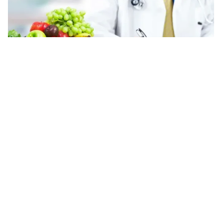
Tin mới
Video
Live
Emagazine
Trang chủ
Người mắc đái tháo đường biến chứng
tim mạch cần thận trọng khi trời lạnh
VTV.vn - Thời tiết trở lạnh khiến người mắc đái tháo
đường kèm biến chứng tim mạch đối mặt nguy cơ
tăng huyết áp, rối loạn đường huyết, nhồi máu cơ...