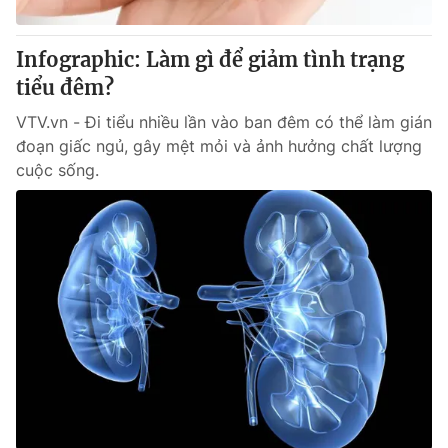
Giấy phép hoạt động báo in và báo điện tử số 483/GP-BTTTT
cấp ngày 29/12/2023
Infographic: Làm gì để giảm tình trạng
Tổng Biên tập:
Vũ Thanh Thủy
tiểu đêm?
Phó Tổng Biên tập:
Nguyễn Thị Mỹ Hạnh, Phạm Quốc Thắng,
Nguyễn Trọng Ninh
VTV.vn - Đi tiểu nhiều lần vào ban đêm có thể làm gián
Tổng đài VTV:
024.38 355 931 - 024.38 355 932
đoạn giấc ngủ, gây mệt mỏi và ảnh hưởng chất lượng
Ðiện thoại Thời báo VTV:
024.66 897 897
cuộc sống.
Email:
toasoan@vtv.vn
Liên hệ quảng cáo:
024-7300.7108