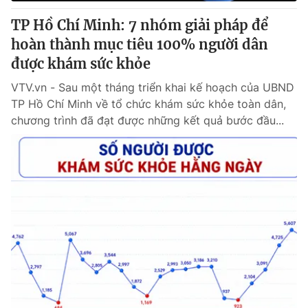
TP Hồ Chí Minh: 7 nhóm giải pháp để
® Cấm sao chép dưới mọi hình thức nếu không có sự chấp
hoàn thành mục tiêu 100% người dân
thuận bằng văn bản. Ghi rõ nguồn VTV.vn khi phát hành lại
được khám sức khỏe
thông tin từ website này.
VTV.vn - Sau một tháng triển khai kế hoạch của UBND
TP Hồ Chí Minh về tổ chức khám sức khỏe toàn dân,
chương trình đã đạt được những kết quả bước đầu...