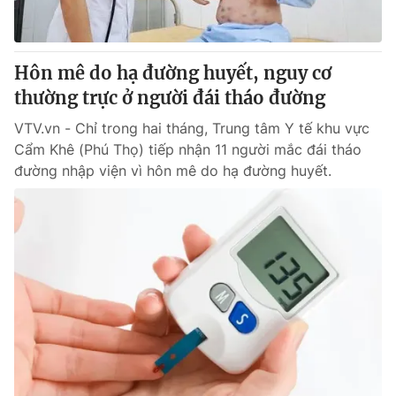
Thị trường 24h
Tấm lòng Việt
VTV4
Vươn mình bằng AI
Hôn mê do hạ đường huyết, nguy cơ
thường trực ở người đái tháo đường
VTV9
VTV8
VTV.vn - Chỉ trong hai tháng, Trung tâm Y tế khu vực
Cẩm Khê (Phú Thọ) tiếp nhận 11 người mắc đái tháo
Liên hệ tòa soạn
English
đường nhập viện vì hôn mê do hạ đường huyết.
THỜI BÁO VTV
Theo dõi báo trên
Cơ quan chủ quản:
Đài Truyền hình Việt Nam
Cơ quan báo chí:
Thời báo VTV