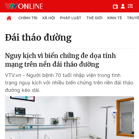
CHÍNH TRỊ
XÃ HỘI
PHÁP LUẬT
THẾ GIỚI
KINH TẾ
TRUYỀ
Đái tháo đường
Chuyên mục
Nguy kịch vì biến chứng đe dọa tính
Chính trị
mạng trên nền đái tháo đường
VTV.vn - Người bệnh 70 tuổi nhập viện trong tình
Xã hội
trạng nguy kịch với nhiều biến chứng trên nền đái tháo
đường kéo dài.
Pháp luật
Y tế
Thế giới