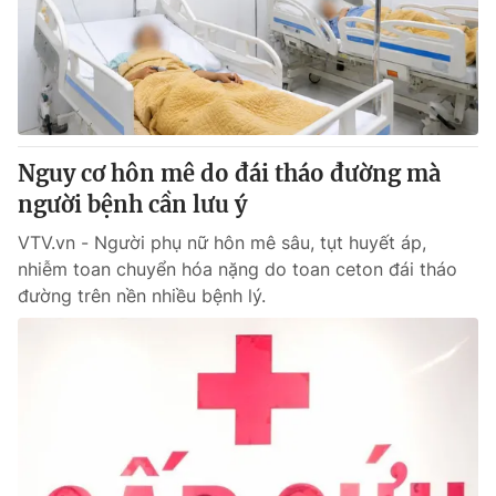
Tin tức
Kinh tế
Thế giới đó đây
Tài chính
Dữ liệu và đời sống
Câu chuyện quốc tế
Thị trường
Nguy cơ hôn mê do đái tháo đường mà
Truyền hình
Góc doanh nghiệp
người bệnh cần lưu ý
Phim VTV
Giải trí
VTV.vn - Người phụ nữ hôn mê sâu, tụt huyết áp,
Hậu trường
nhiễm toan chuyển hóa nặng do toan ceton đái tháo
Điện ảnh
đường trên nền nhiều bệnh lý.
Đời sống
Nhân vật
Âm nhạc
Du lịch
Khán giả
Giáo dục
Sao
Làm đẹp
Giải sao mai
Tuyển sinh
Công nghệ
Chất lượng cuộc sống
Học trực tuyến
Hitech Công nghệ tương lai