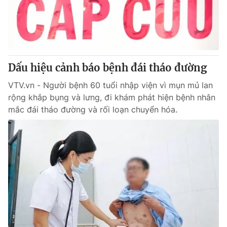
Giao lưu trực tuyến
Sản phẩm
Lịch phát sóng
Thị trường
Tư vấn
Dấu hiệu cảnh báo bệnh đái tháo đường
Chuyên mục khác
Emagazine
VTV.vn - Người bệnh 60 tuổi nhập viện vì mụn mủ lan
Podcast
rộng khắp bụng và lưng, đi khám phát hiện bệnh nhân
mắc đái tháo đường và rối loạn chuyển hóa.
Photo
Infographic
Video
Shorts video
VTV Money
VTV Thể thao
VTV Sức khoẻ
Bất động sản