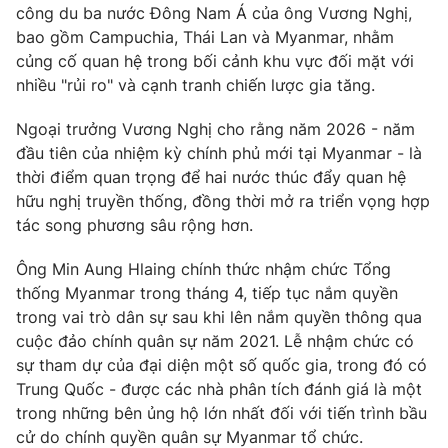
công du ba nước Đông Nam Á của ông Vương Nghị,
Photo
Infographic
bao gồm Campuchia, Thái Lan và Myanmar, nhằm
củng cố quan hệ trong bối cảnh khu vực đối mặt với
nhiều "rủi ro" và cạnh tranh chiến lược gia tăng.
Video
Shorts video
Ngoại trưởng Vương Nghị cho rằng năm 2026 - năm
VTV Money
VTV Thể thao
đầu tiên của nhiệm kỳ chính phủ mới tại Myanmar - là
thời điểm quan trọng để hai nước thúc đẩy quan hệ
hữu nghị truyền thống, đồng thời mở ra triển vọng hợp
VTV Sức khoẻ
Bất động sản
tác song phương sâu rộng hơn.
Thị trường 24h
Tấm lòng Việt
Ông Min Aung Hlaing chính thức nhậm chức Tổng
thống Myanmar trong tháng 4, tiếp tục nắm quyền
trong vai trò dân sự sau khi lên nắm quyền thông qua
VTV4
Vươn mình bằng AI
cuộc đảo chính quân sự năm 2021. Lễ nhậm chức có
sự tham dự của đại diện một số quốc gia, trong đó có
VTV9
VTV8
Trung Quốc - được các nhà phân tích đánh giá là một
trong những bên ủng hộ lớn nhất đối với tiến trình bầu
cử do chính quyền quân sự Myanmar tổ chức.
Liên hệ tòa soạn
English