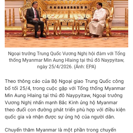
Phim VTV
Giải trí
Hậu trường
Điện ảnh
Đời sống
Nhân vật
Âm nhạc
Du lịch
Khán giả
Giáo dục
Sao
Làm đẹp
Giải sao mai
Tuyển sinh
Ngoại trưởng Trung Quốc Vương Nghị hội đàm với Tổng
Công nghệ
Chất lượng cuộc sống
thống Myanmar Min Aung Hlaing tại thủ đô Naypyitaw,
Học trực tuyến
ngày 25/4/2026. (Ảnh: EPA)
Hitech Công nghệ tương lai
Giao lưu trực tuyến
Theo thông cáo của Bộ Ngoại giao Trung Quốc công
Sản phẩm
bố tối 25/4, trong cuộc gặp với Tổng thống Myanmar
Lịch phát sóng
Thị trường
Min Aung Hlaing tại thủ đô Naypyitaw, Ngoại trưởng
Vương Nghị nhấn mạnh Bắc Kinh ủng hộ Myanmar
Tư vấn
theo đuổi con đường phát triển phù hợp với điều kiện
Chuyên mục khác
quốc gia và nhận được sự ủng hộ của người dân.
Emagazine
Podcast
Chuyến thăm Myanmar là một phần trong chuyến