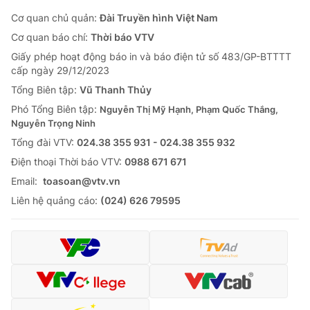
Cơ quan chủ quản:
Đài Truyền hình Việt Nam
Cơ quan báo chí:
Thời báo VTV
Giấy phép hoạt động báo in và báo điện tử số 483/GP-BTTTT
cấp ngày 29/12/2023
Tổng Biên tập:
Vũ Thanh Thủy
Phó Tổng Biên tập:
Nguyễn Thị Mỹ Hạnh, Phạm Quốc Thắng,
Nguyễn Trọng Ninh
Tổng đài VTV:
024.38 355 931 - 024.38 355 932
Ðiện thoại Thời báo VTV:
0988 671 671
Email:
toasoan@vtv.vn
Liên hệ quảng cáo:
(024) 626 79595