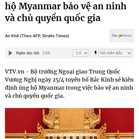
Chính trị
hộ Myanmar bảo vệ an ninh
Truyền hình
và chủ quyền quốc gia
Văn hóa - Giải trí
Xã hội
Y tế
Đời sống
An Khê (Theo AFP, Straits Times)
Pháp luật
Công nghệ
Giáo dục
Nghe đọc bài
2:09
Y tế
VTV.vn - Bộ trưởng Ngoại giao Trung Quốc
Thế giới
Vương Nghị ngày 25/4 tuyên bố Bắc Kinh sẽ kiên
Tin tức
định ủng hộ Myanmar trong việc bảo vệ an ninh
Kinh tế
và chủ quyền quốc gia.
Thế giới đó đây
Tài chính
Dữ liệu và đời sống
Câu chuyện quốc tế
Thị trường
Truyền hình
Góc doanh nghiệp