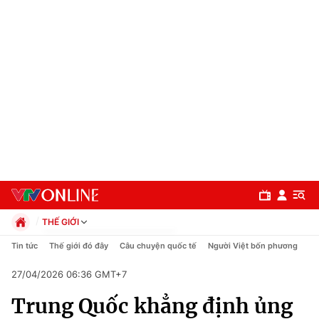
THẾ GIỚI
Chính trị
Tin tức
Thế giới đó đây
Câu chuyện quốc tế
Người Việt bốn phương
Xã hội
27/04/2026 06:36 GMT+7
Pháp luật
Chuyên mục
Kinh tế
Trung Quốc khẳng định ủng
Thể thao