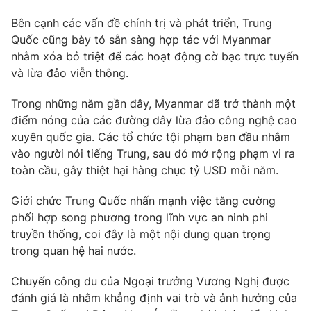
Bên cạnh các vấn đề chính trị và phát triển, Trung
Quốc cũng bày tỏ sẵn sàng hợp tác với Myanmar
nhằm xóa bỏ triệt để các hoạt động cờ bạc trực tuyến
THỜI BÁO VTV
và lừa đảo viễn thông.
Trong những năm gần đây, Myanmar đã trở thành một
điểm nóng của các đường dây lừa đảo công nghệ cao
Theo dõi báo trên
xuyên quốc gia. Các tổ chức tội phạm ban đầu nhắm
vào người nói tiếng Trung, sau đó mở rộng phạm vi ra
toàn cầu, gây thiệt hại hàng chục tỷ USD mỗi năm.
Cơ quan chủ quản:
Đài Truyền hình Việt Nam
Cơ quan báo chí:
Thời báo VTV
Giới chức Trung Quốc nhấn mạnh việc tăng cường
Giấy phép hoạt động báo in và báo điện tử số 483/GP-BTTTT
phối hợp song phương trong lĩnh vực an ninh phi
cấp ngày 29/12/2023
truyền thống, coi đây là một nội dung quan trọng
Tổng Biên tập:
Vũ Thanh Thủy
trong quan hệ hai nước.
Phó Tổng Biên tập:
Nguyễn Thị Mỹ Hạnh, Phạm Quốc Thắng,
Chuyến công du của Ngoại trưởng Vương Nghị được
Nguyễn Trọng Ninh
đánh giá là nhằm khẳng định vai trò và ảnh hưởng của
Tổng đài VTV:
024.38 355 931 - 024.38 355 932