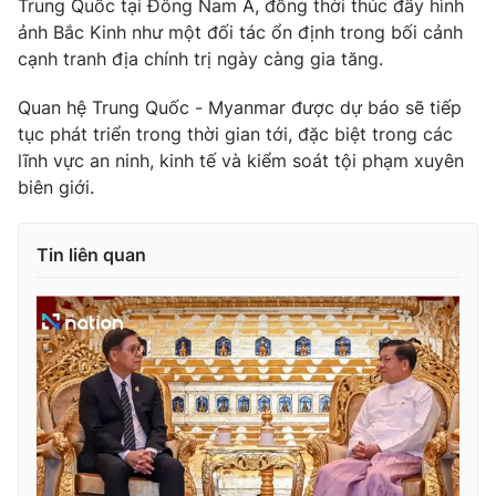
Trung Quốc tại Đông Nam Á, đồng thời thúc đẩy hình
Ðiện thoại Thời báo VTV:
024.66 897 897
ảnh Bắc Kinh như một đối tác ổn định trong bối cảnh
Email:
toasoan@vtv.vn
cạnh tranh địa chính trị ngày càng gia tăng.
Liên hệ quảng cáo:
024-7300.7108
Quan hệ Trung Quốc - Myanmar được dự báo sẽ tiếp
tục phát triển trong thời gian tới, đặc biệt trong các
lĩnh vực an ninh, kinh tế và kiểm soát tội phạm xuyên
biên giới.
Tin liên quan
® Cấm sao chép dưới mọi hình thức nếu không có sự chấp
thuận bằng văn bản. Ghi rõ nguồn VTV.vn khi phát hành lại
thông tin từ website này.