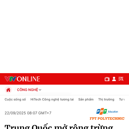
CÔNG NGHỆ
Chính trị
Cuộc sống số
HiTech Công nghệ tương lai
Sản phẩm
Thị trường
Tư vấn
Xã hội
Pháp luật
22/09/2025 08:07 GMT+7
Chuyên mục
Kinh tế
Trung Quốc mở rộng trừng
Thể thao