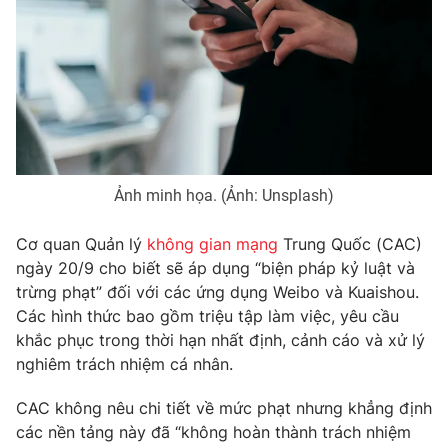
Phim VTV
Giải trí
Hậu trường
Điện ảnh
Đời sống
Nhân vật
Âm nhạc
Du lịch
Khán giả
Giáo dục
Sao
Làm đẹp
Giải sao mai
Tuyển sinh
Công nghệ
Ảnh minh họa. (Ảnh: Unsplash)
Chất lượng cuộc sống
Học trực tuyến
Hitech Công nghệ tương lai
Cơ quan Quản lý
không gian mạng
Trung Quốc (CAC)
Giao lưu trực tuyến
ngày 20/9 cho biết sẽ áp dụng “biện pháp kỷ luật và
Sản phẩm
trừng phạt” đối với các ứng dụng Weibo và Kuaishou.
Lịch phát sóng
Các hình thức bao gồm triệu tập làm việc, yêu cầu
Thị trường
khắc phục trong thời hạn nhất định, cảnh cáo và xử lý
Tư vấn
nghiêm trách nhiệm cá nhân.
Chuyên mục khác
CAC không nêu chi tiết về mức phạt nhưng khẳng định
Emagazine
Podcast
các nền tảng này đã “không hoàn thành trách nhiệm