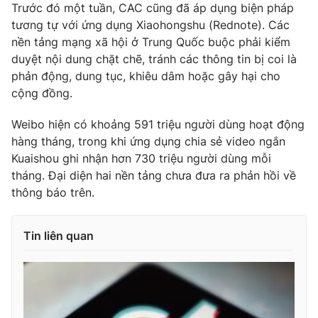
Trước đó một tuần, CAC cũng đã áp dụng biện pháp
tương tự với ứng dụng Xiaohongshu (Rednote). Các
nền tảng mạng xã hội ở Trung Quốc buộc phải kiểm
duyệt nội dung chặt chẽ, tránh các thông tin bị coi là
THỜI BÁO VTV
phản động, dung tục, khiêu dâm hoặc gây hại cho
cộng đồng.
Weibo hiện có khoảng 591 triệu người dùng hoạt động
Theo dõi báo trên
hàng tháng, trong khi ứng dụng chia sẻ video ngắn
Kuaishou ghi nhận hơn 730 triệu người dùng mỗi
tháng. Đại diện hai nền tảng chưa đưa ra phản hồi về
Cơ quan chủ quản:
Đài Truyền hình Việt Nam
thông báo trên.
Cơ quan báo chí:
Thời báo VTV
Giấy phép hoạt động báo in và báo điện tử số 483/GP-BTTTT
cấp ngày 29/12/2023
Tin liên quan
Tổng Biên tập:
Vũ Thanh Thủy
Phó Tổng Biên tập:
Nguyễn Thị Mỹ Hạnh, Phạm Quốc Thắng,
Nguyễn Trọng Ninh
Tổng đài VTV:
024.38 355 931 - 024.38 355 932