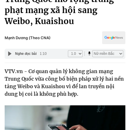
Chính trị
Truyền hình
phạt mạng xã hội sang
Văn hóa - Giải trí
Xã hội
Weibo, Kuaishou
Y tế
Đời sống
Pháp luật
Công nghệ
Mạnh Dương (Theo CNA)
Giáo dục
Y tế
Nghe đọc bài
1:10
Thế giới
VTV.vn - Cơ quan quản lý không gian mạng
Trung Quốc vừa công bố biện pháp xử lý hai nền
Tin tức
Kinh tế
tảng Weibo và Kuaishou vì để lan truyền nội
Thế giới đó đây
dung bị coi là không phù hợp.
Tài chính
Dữ liệu và đời sống
Câu chuyện quốc tế
Thị trường
Truyền hình
Góc doanh nghiệp