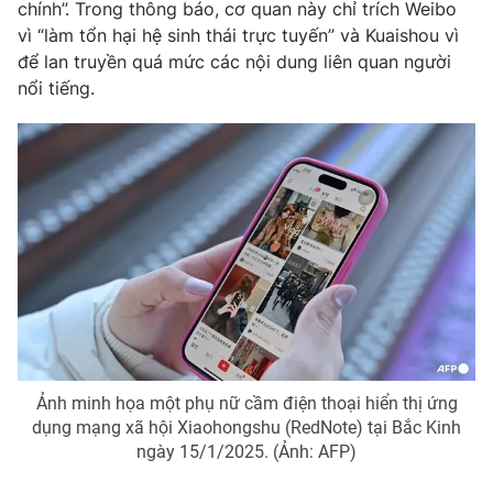
chính”. Trong thông báo, cơ quan này chỉ trích Weibo
vì “làm tổn hại hệ sinh thái trực tuyến” và Kuaishou vì
Photo
Infographic
để lan truyền quá mức các nội dung liên quan người
nổi tiếng.
Video
Shorts video
VTV Money
VTV Thể thao
VTV Sức khoẻ
Bất động sản
Thị trường 24h
Tấm lòng Việt
VTV4
Vươn mình bằng AI
Ảnh minh họa một phụ nữ cầm điện thoại hiển thị ứng
VTV9
VTV8
dụng mạng xã hội Xiaohongshu (RedNote) tại Bắc Kinh
ngày 15/1/2025. (Ảnh: AFP)
Liên hệ tòa soạn
English