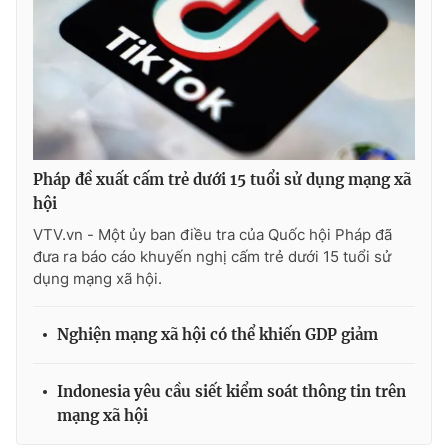
Ðiện thoại Thời báo VTV:
024.66 897 897
Email:
toasoan@vtv.vn
Liên hệ quảng cáo:
024-7300.7108
Pháp đề xuất cấm trẻ dưới 15 tuổi sử dụng mạng xã
hội
VTV.vn - Một ủy ban điều tra của Quốc hội Pháp đã
đưa ra báo cáo khuyến nghị cấm trẻ dưới 15 tuổi sử
dụng mạng xã hội.
Nghiện mạng xã hội có thể khiến GDP giảm
® Cấm sao chép dưới mọi hình thức nếu không có sự chấp
thuận bằng văn bản. Ghi rõ nguồn VTV.vn khi phát hành lại
thông tin từ website này.
Indonesia yêu cầu siết kiểm soát thông tin trên
mạng xã hội