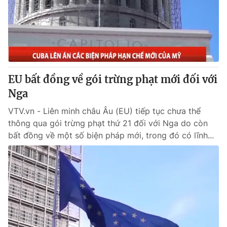
Tin tức
Kinh tế
Thế giới đó đây
Tài chính
Dữ liệu và đời sống
Câu chuyện quốc tế
Thị trường
EU bất đồng về gói trừng phạt mới đối với
Truyền hình
Góc doanh nghiệp
Nga
Phim VTV
Giải trí
VTV.vn - Liên minh châu Âu (EU) tiếp tục chưa thể
Hậu trường
thông qua gói trừng phạt thứ 21 đối với Nga do còn
Điện ảnh
bất đồng về một số biện pháp mới, trong đó có lĩnh...
Đời sống
Nhân vật
Âm nhạc
Du lịch
Khán giả
Giáo dục
Sao
Làm đẹp
Giải sao mai
Tuyển sinh
Công nghệ
Chất lượng cuộc sống
Học trực tuyến
Hitech Công nghệ tương lai