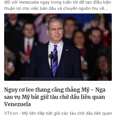
đối với Venezuela ngay trong tuần tới để tạo điều kiện
thuận lợi cho việc bán dầu và chuyển nguồn thu về...
Nguy cơ leo thang căng thẳng Mỹ - Nga
sau vụ Mỹ bắt giữ tàu chở dầu liên quan
Venezuela
VTV.vn - Mỹ liên tiếp bắt giữ các tàu chở dầu liên quan