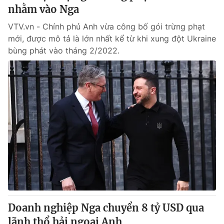
nhằm vào Nga
VTV.vn - Chính phủ Anh vừa công bố gói trừng phạt
mới, được mô tả là lớn nhất kể từ khi xung đột Ukraine
bùng phát vào tháng 2/2022.
Doanh nghiệp Nga chuyển 8 tỷ USD qua
lãnh thổ hải ngoại Anh