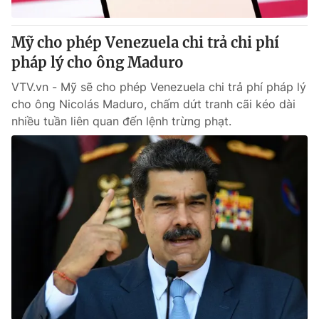
Giấy phép hoạt động báo in và báo điện tử số 483/GP-BTTTT
cấp ngày 29/12/2023
Mỹ cho phép Venezuela chi trả chi phí
Tổng Biên tập:
Vũ Thanh Thủy
pháp lý cho ông Maduro
Phó Tổng Biên tập:
Nguyễn Thị Mỹ Hạnh, Phạm Quốc Thắng,
Nguyễn Trọng Ninh
VTV.vn - Mỹ sẽ cho phép Venezuela chi trả phí pháp lý
Tổng đài VTV:
024.38 355 931 - 024.38 355 932
cho ông Nicolás Maduro, chấm dứt tranh cãi kéo dài
Ðiện thoại Thời báo VTV:
024.66 897 897
nhiều tuần liên quan đến lệnh trừng phạt.
Email:
toasoan@vtv.vn
Liên hệ quảng cáo:
024-7300.7108