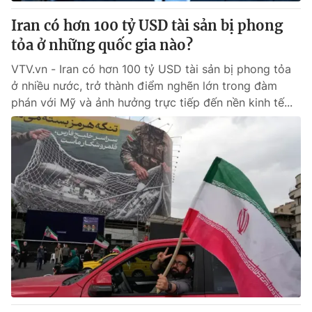
Iran có hơn 100 tỷ USD tài sản bị phong
® Cấm sao chép dưới mọi hình thức nếu không có sự chấp
tỏa ở những quốc gia nào?
thuận bằng văn bản. Ghi rõ nguồn VTV.vn khi phát hành lại
thông tin từ website này.
VTV.vn - Iran có hơn 100 tỷ USD tài sản bị phong tỏa
ở nhiều nước, trở thành điểm nghẽn lớn trong đàm
phán với Mỹ và ảnh hưởng trực tiếp đến nền kinh tế...