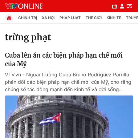
CHÍNH TRỊ
XÃ HỘI
PHÁP LUẬT
THẾ GIỚI
KINH TẾ
TRUYỀ
trừng phạt
Chuyên mục
Cuba lên án các biện pháp hạn chế mới
Chính trị
của Mỹ
VTV.vn - Ngoại trưởng Cuba Bruno Rodríguez Parrilla
Xã hội
phản đối các biện pháp hạn chế mới của Mỹ, cho rằng
chúng sẽ tác động mạnh đến kinh tế và đời sống...
Pháp luật
Y tế
Thế giới