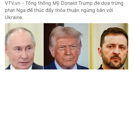
VTV.vn - Tổng thống Mỹ Donald Trump đe dọa trừng
phạt Nga để thúc đẩy thỏa thuận ngừng bắn với
Ukraine.
Tin mới
Video
Live
Emagazine
Trang chủ
Colombia từ chối nhận người di cư bị Mỹ
trục xuất
VTV.vn - Colombia từ chối tiếp nhận người di cư bị