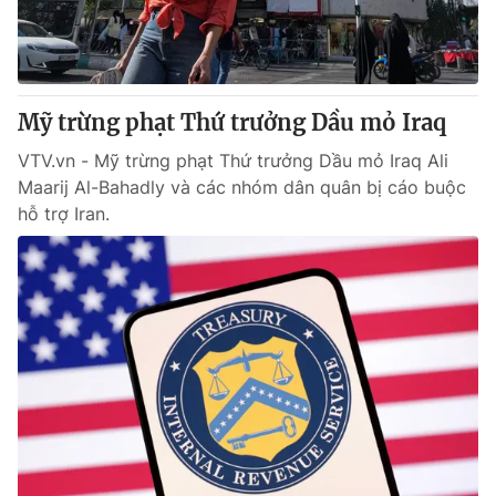
Thị trường 24h
Tấm lòng Việt
VTV4
Vươn mình bằng AI
Mỹ trừng phạt Thứ trưởng Dầu mỏ Iraq
VTV9
VTV8
VTV.vn - Mỹ trừng phạt Thứ trưởng Dầu mỏ Iraq Ali
Maarij Al-Bahadly và các nhóm dân quân bị cáo buộc
Liên hệ tòa soạn
English
hỗ trợ Iran.
THỜI BÁO VTV
Theo dõi báo trên
Cơ quan chủ quản:
Đài Truyền hình Việt Nam
Cơ quan báo chí:
Thời báo VTV