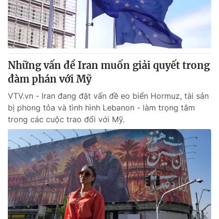
Giao lưu trực tuyến
Sản phẩm
Lịch phát sóng
Thị trường
Tư vấn
Những vấn đề Iran muốn giải quyết trong
Chuyên mục khác
đàm phán với Mỹ
Emagazine
Podcast
VTV.vn - Iran đang đặt vấn đề eo biển Hormuz, tài sản
bị phong tỏa và tình hình Lebanon - làm trọng tâm
Photo
Infographic
trong các cuộc trao đổi với Mỹ.
Video
Shorts video
VTV Money
VTV Thể thao
VTV Sức khoẻ
Bất động sản