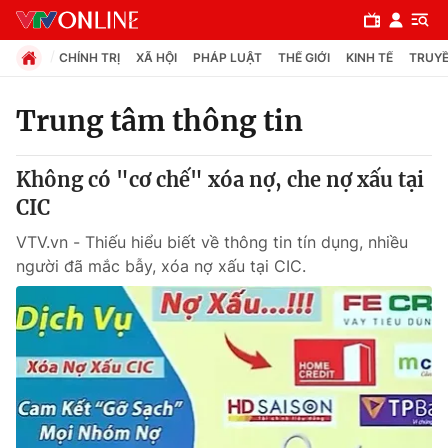
CHÍNH TRỊ
XÃ HỘI
PHÁP LUẬT
THẾ GIỚI
KINH TẾ
TRUYỀ
Trung tâm thông tin
Chuyên mục
Không có "cơ chế" xóa nợ, che nợ xấu tại
Chính trị
CIC
VTV.vn - Thiếu hiểu biết về thông tin tín dụng, nhiều
Xã hội
người đã mắc bẫy, xóa nợ xấu tại CIC.
Pháp luật
Y tế
Thế giới