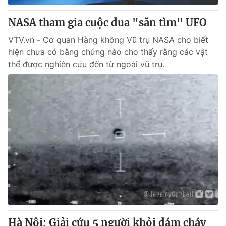
NASA tham gia cuộc đua "săn tìm" UFO
® Cấm sao chép dưới mọi hình thức nếu không có sự chấp
thuận bằng văn bản. Ghi rõ nguồn VTV.vn khi phát hành lại
VTV.vn - Cơ quan Hàng không Vũ trụ NASA cho biết
thông tin từ website này.
hiện chưa có bằng chứng nào cho thấy rằng các vật
thể được nghiên cứu đến từ ngoài vũ trụ.
Hà Nội: Giải cứu 5 người khỏi đám cháy