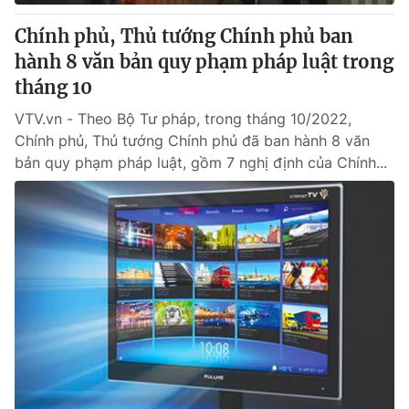
Giấy phép hoạt động báo in và báo điện tử số 483/GP-BTTTT
cấp ngày 29/12/2023
Chính phủ, Thủ tướng Chính phủ ban
Tổng Biên tập:
hành 8 văn bản quy phạm pháp luật trong
Vũ Thanh Thủy
Phó Tổng Biên tập:
tháng 10
Nguyễn Thị Mỹ Hạnh, Phạm Quốc Thắng,
Nguyễn Trọng Ninh
VTV.vn - Theo Bộ Tư pháp, trong tháng 10/2022,
Tổng đài VTV:
024.38 355 931 - 024.38 355 932
Chính phủ, Thủ tướng Chính phủ đã ban hành 8 văn
Ðiện thoại Thời báo VTV:
024.66 897 897
bản quy phạm pháp luật, gồm 7 nghị định của Chính...
Email:
toasoan@vtv.vn
Liên hệ quảng cáo:
024-7300.7108