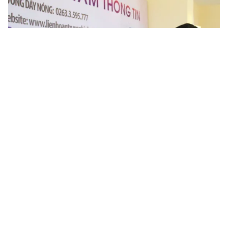
Tin mới
Video
Live
Emagazine
Trang chủ
Thư ký đại biểu rạng rỡ trong ngày đầu
đón tiếp đại biểu tới tham dự LHTHTQ
lần thứ 38
VTV.vn - Sáng ngày 18/12, các đoàn đại biểu từ khắp
nơi trong cả nước đang hội tụ về Đà Lạt, chuẩn bị cho
LHTHTQ lần thứ 38.