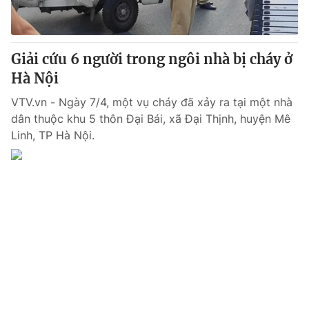
Giao lưu trực tuyến
Sản phẩm
Lịch phát sóng
Thị trường
Giải cứu 6 người trong ngôi nhà bị cháy ở
Tư vấn
Hà Nội
Chuyên mục khác
VTV.vn - Ngày 7/4, một vụ cháy đã xảy ra tại một nhà
Emagazine
Podcast
dân thuộc khu 5 thôn Đại Bái, xã Đại Thịnh, huyện Mê
Linh, TP Hà Nội.
Photo
Infographic
Video
Shorts video
VTV Money
VTV Thể thao
VTV Sức khoẻ
Bất động sản