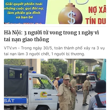
Tin tức
Kinh tế
Thế giới đó đây
Tài chính
Dữ liệu và đời sống
Câu chuyện quốc tế
Thị trường
Hà Nội: 3 người tử vong trong 1 ngày vì
Truyền hình
tai nạn giao thông
Góc doanh nghiệp
VTV.vn - Trong ngày 30/5, toàn thành phố xảy ra 3 vụ
Phim VTV
Giải trí
tai nạn làm 3 người chết, 1 người bị thương.
Hậu trường
Điện ảnh
Đời sống
Nhân vật
Âm nhạc
Du lịch
Khán giả
Giáo dục
Sao
Làm đẹp
Giải sao mai
Tuyển sinh
Công nghệ
Chất lượng cuộc sống
Học trực tuyến
Hitech Công nghệ tương lai