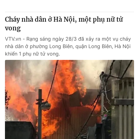
Thị trường 24h
Tấm lòng Việt
Cháy nhà dân ở Hà Nội, một phụ nữ tử
VTV4
Vươn mình bằng AI
vong
VTV.vn - Rạng sáng ngày 28/3 đã xảy ra một vụ cháy
VTV9
VTV8
nhà dân ở phường Long Biên, quận Long Biên, Hà Nội
khiến 1 phụ nữ tử vong.
Liên hệ tòa soạn
English
THỜI BÁO VTV
Theo dõi báo trên
Cơ quan chủ quản:
Đài Truyền hình Việt Nam
Cơ quan báo chí:
Thời báo VTV